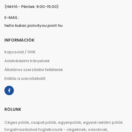
(Hétfő - Péntek: 9:00-15:00)
E-MAIL:
hello kukac polo4you pont hu
INFORMÁCIÓK
Kapcsolat / GYIK
Adatvédelmi Irányelvek
Általános szerződési feltételek
Elállás a szerződéstől
RÓLUNK
Céges pólók, csapat pólók, egyenpólók, egyedi reklám pólók
forgalmazásával foglalkozunk - cégeknek, ovisoknak,