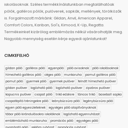
iskolásoknak. Széles termékkínálatunkban megtalálhatóak
pólók, galléros pólók, pulóverek, sapkák, mellények, törölközők
is. Forgalmazott márkáink: Gildan, Anvil, American Apparel,
Comfort Colors, Kariban, Sol's, Kimood, K-Up, Regatta.
Termékeinket kizárólag emblémázás nélkül vásárolhatják meg.
Nagyobb mennyiség esetén kérje egyedi ajánlatunkat!
CIMKEFELHŐ
gildan póló
galléros póló
egyenpóló
póló ovisoknak
póló iskolásoknak
hímezhető galléros póló
céges póló
munkaruha
pamut galléros póló
pamut póló
gyermek póló
gyermek pulóver
felnőtt hímezhető pulóver
gildan pulóver
logózható póló
logózható pulóver
zipzáros pulóver
kapucnis pulóver
csapat póló
trikó edzésre
táncos trikó
baseball sapka
csapatépítő tréningekre póló
leánybúcsúra póló
legénybúcsúra póló
egyen póló egyesületeknek
egységes póló alapítványoknak
tábor póló kirándulásokra iskoláknak
logózható egyenruházat
emblémázható munkaruha
promóciós póló
egységes póló
nyomható póló
reklám ruházat
promóciós ruházat