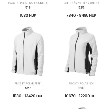
PRACTIC POLÁR SAPKA UNISEX
EXIT POLÁR MELLÉNY UNISEX
519
525
1530 HUF
7840 - 8495 HUF
FROSTY POLÁR FÉRFI
FROSTY POLÁR NŐI
527
528
11130 - 13420 HUF
10670 - 12200 HUF