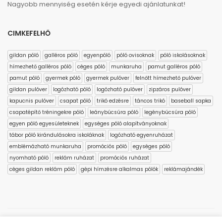
Nagyobb mennyiség esetén kérje egyedi ajánlatunkat!
CIMKEFELHŐ
gildan póló
galléros póló
egyenpóló
póló ovisoknak
póló iskolásoknak
hímezhető galléros póló
céges póló
munkaruha
pamut galléros póló
pamut póló
gyermek póló
gyermek pulóver
felnőtt hímezhető pulóver
gildan pulóver
logózható póló
logózható pulóver
zipzáros pulóver
kapucnis pulóver
csapat póló
trikó edzésre
táncos trikó
baseball sapka
csapatépítő tréningekre póló
leánybúcsúra póló
legénybúcsúra póló
egyen póló egyesületeknek
egységes póló alapítványoknak
tábor póló kirándulásokra iskoláknak
logózható egyenruházat
emblémázható munkaruha
promóciós póló
egységes póló
nyomható póló
reklám ruházat
promóciós ruházat
céges gildan reklám póló
gépi hímzésre alkalmas pólók
reklámajándék