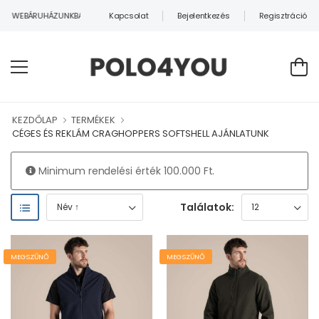
Kapcsolat
Bejelentkezés
Regisztráció
K WEBÁRUHÁZUNKBAN!
KEZDŐLAP
TERMÉKEK
CÉGES ÉS REKLÁM CRAGHOPPERS SOFTSHELL AJÁNLATUNK
Minimum rendelési érték 100.000 Ft.
Találatok:
MEGSZŰNŐ
MEGSZŰNŐ