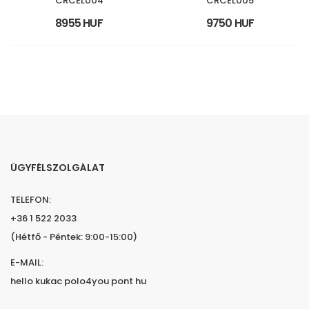
CRCEL004
CRCEL005
8955 HUF
9750 HUF
ÜGYFÉLSZOLGÁLAT
TELEFON:
+36 1 522 2033
(Hétfő - Péntek: 9:00-15:00)
E-MAIL:
hello kukac polo4you pont hu