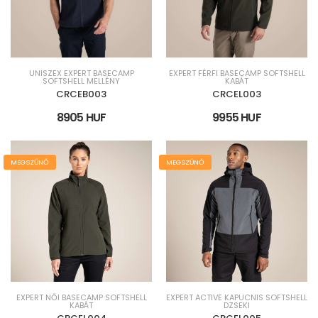
UNISZEX EXPERT BASECAMP
EXPERT FÉRFI BASECAMP SOFTSHELL
SOFTSHELL MELLÉNY
KABÁT
CRCEB003
CRCEL003
8905 HUF
9955 HUF
MEGSZŰNŐ
MEGSZŰNŐ
EXPERT NŐI BASECAMP SOFTSHELL
EXPERT ACTIVE KAPUCNIS SOFTSHELL
KABÁT
DZSEKI