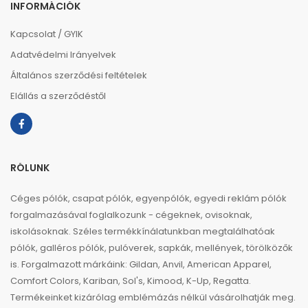
INFORMÁCIÓK
Kapcsolat / GYIK
Adatvédelmi Irányelvek
Általános szerződési feltételek
Elállás a szerződéstől
RÓLUNK
Céges pólók, csapat pólók, egyenpólók, egyedi reklám pólók
forgalmazásával foglalkozunk - cégeknek, ovisoknak,
iskolásoknak. Széles termékkínálatunkban megtalálhatóak
pólók, galléros pólók, pulóverek, sapkák, mellények, törölközők
is. Forgalmazott márkáink: Gildan, Anvil, American Apparel,
Comfort Colors, Kariban, Sol's, Kimood, K-Up, Regatta.
Termékeinket kizárólag emblémázás nélkül vásárolhatják meg.