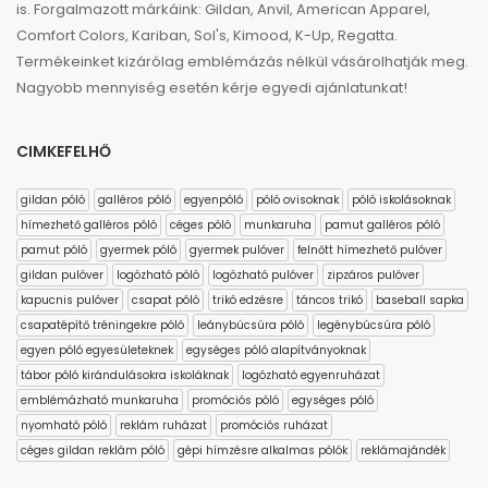
is. Forgalmazott márkáink: Gildan, Anvil, American Apparel,
Comfort Colors, Kariban, Sol's, Kimood, K-Up, Regatta.
Termékeinket kizárólag emblémázás nélkül vásárolhatják meg.
Nagyobb mennyiség esetén kérje egyedi ajánlatunkat!
CIMKEFELHŐ
gildan póló
galléros póló
egyenpóló
póló ovisoknak
póló iskolásoknak
hímezhető galléros póló
céges póló
munkaruha
pamut galléros póló
pamut póló
gyermek póló
gyermek pulóver
felnőtt hímezhető pulóver
gildan pulóver
logózható póló
logózható pulóver
zipzáros pulóver
kapucnis pulóver
csapat póló
trikó edzésre
táncos trikó
baseball sapka
csapatépítő tréningekre póló
leánybúcsúra póló
legénybúcsúra póló
egyen póló egyesületeknek
egységes póló alapítványoknak
tábor póló kirándulásokra iskoláknak
logózható egyenruházat
emblémázható munkaruha
promóciós póló
egységes póló
nyomható póló
reklám ruházat
promóciós ruházat
céges gildan reklám póló
gépi hímzésre alkalmas pólók
reklámajándék