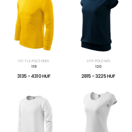
FIT-T LS PÓLÓ FÉRFI
CITY PÓLÓ NŐI
119
120
3135 - 4310 HUF
2815 - 3225 HUF