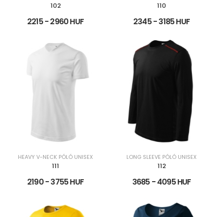
102
110
2215 - 2960 HUF
2345 - 3185 HUF
HEAVY V-NECK PÓLÓ UNISEX
LONG SLEEVE PÓLÓ UNISEX
111
112
2190 - 3755 HUF
3685 - 4095 HUF