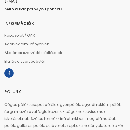
E-MAIL:
hello kukac polo4you pont hu
INFORMÁCIÓK
Kapcsolat / GYIK
Adatvédelmi Irányelvek
Általános szerződési feltételek
Elállás a szerződéstől
RÓLUNK
Céges pólók, csapat pólók, egyenpólók, egyedi reklám pólók
forgalmazásával foglalkozunk - cégeknek, ovisoknak,
iskolásoknak. Széles termékkínálatunkban megtalálhatóak
pólók, galléros pólók, pulóverek, sapkák, mellények, törölközők