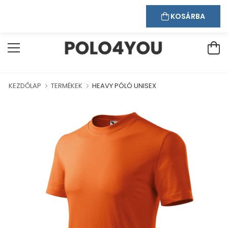
Kapcsolat
Bejelentkezés
Regisztráció
ÜDVÖZÖLJÜK WEBÁRUHÁZUNKBAN!
KOSÁRBA
KEZDŐLAP
TERMÉKEK
HEAVY PÓLÓ UNISEX