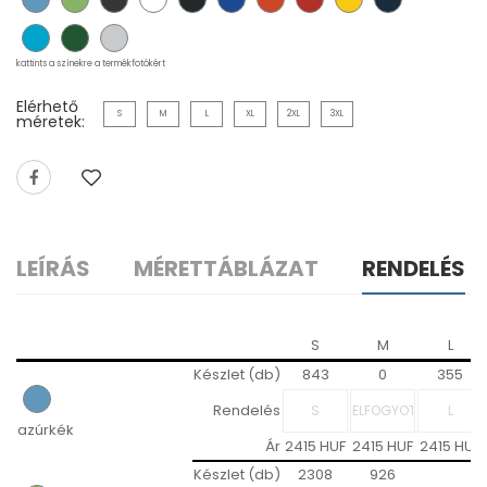
kattints a színekre a termékfotókért
Elérhető
S
M
L
XL
2XL
3XL
méretek:
LEÍRÁS
MÉRETTÁBLÁZAT
RENDELÉS
S
M
L
Készlet (db)
843
0
355
Rendelés
azúrkék
Ár
2415 HUF
2415 HUF
2415 HUF
Készlet (db)
2308
926