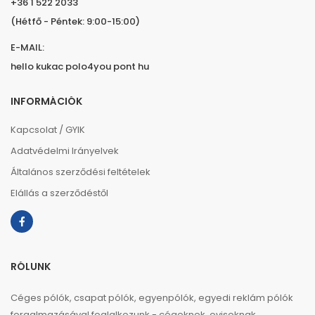
+36 1 522 2033
(Hétfő - Péntek: 9:00-15:00)
E-MAIL:
hello kukac polo4you pont hu
INFORMÁCIÓK
Kapcsolat / GYIK
Adatvédelmi Irányelvek
Általános szerződési feltételek
Elállás a szerződéstől
RÓLUNK
Céges pólók, csapat pólók, egyenpólók, egyedi reklám pólók
forgalmazásával foglalkozunk - cégeknek, ovisoknak,