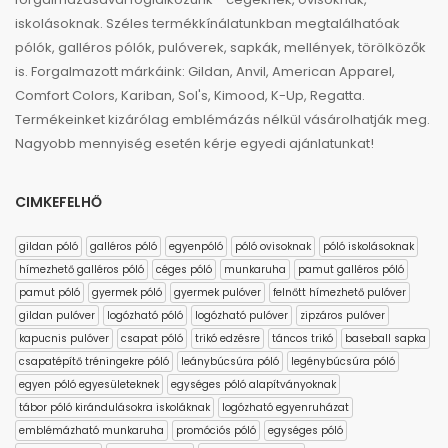
iskolásoknak. Széles termékkínálatunkban megtalálhatóak
pólók, galléros pólók, pulóverek, sapkák, mellények, törölközők
is. Forgalmazott márkáink: Gildan, Anvil, American Apparel,
Comfort Colors, Kariban, Sol's, Kimood, K-Up, Regatta.
Termékeinket kizárólag emblémázás nélkül vásárolhatják meg.
Nagyobb mennyiség esetén kérje egyedi ajánlatunkat!
CIMKEFELHŐ
gildan póló
galléros póló
egyenpóló
póló ovisoknak
póló iskolásoknak
hímezhető galléros póló
céges póló
munkaruha
pamut galléros póló
pamut póló
gyermek póló
gyermek pulóver
felnőtt hímezhető pulóver
gildan pulóver
logózható póló
logózható pulóver
zipzáros pulóver
kapucnis pulóver
csapat póló
trikó edzésre
táncos trikó
baseball sapka
csapatépítő tréningekre póló
leánybúcsúra póló
legénybúcsúra póló
egyen póló egyesületeknek
egységes póló alapítványoknak
tábor póló kirándulásokra iskoláknak
logózható egyenruházat
emblémázható munkaruha
promóciós póló
egységes póló