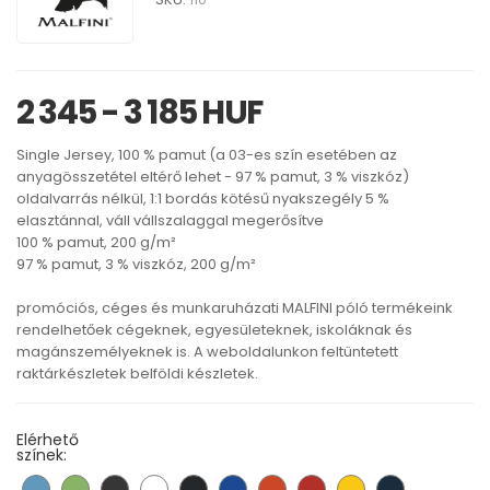
2 345 - 3 185 HUF
Single Jersey, 100 % pamut (a 03-es szín esetében az
anyagösszetétel eltérő lehet - 97 % pamut, 3 % viszkóz)
oldalvarrás nélkül, 1:1 bordás kötésű nyakszegély 5 %
elasztánnal, váll vállszalaggal megerősítve
100 % pamut, 200 g/m²
97 % pamut, 3 % viszkóz, 200 g/m²
promóciós, céges és munkaruházati MALFINI póló termékeink
rendelhetőek cégeknek, egyesületeknek, iskoláknak és
magánszemélyeknek is. A weboldalunkon feltüntetett
raktárkészletek belföldi készletek.
Elérhető
színek: