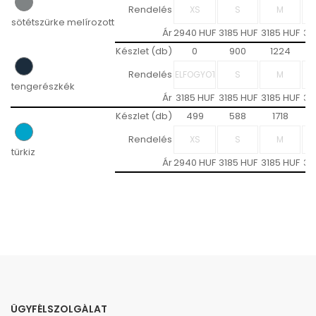
Rendelés
sötétszürke melírozott
Ár
2940 HUF
3185 HUF
3185 HUF
31
Készlet (db)
0
900
1224
Rendelés
tengerészkék
Ár
3185 HUF
3185 HUF
3185 HUF
31
Készlet (db)
499
588
1718
Rendelés
türkiz
Ár
2940 HUF
3185 HUF
3185 HUF
31
ÜGYFÉLSZOLGÁLAT