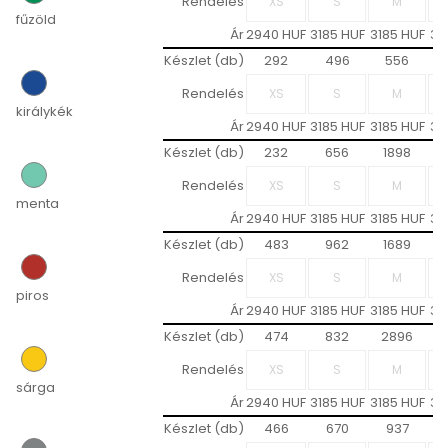
Rendelés
fűzöld
Ár
2940 HUF
3185 HUF
3185 HUF
31
Készlet (db)
292
496
556
Rendelés
királykék
Ár
2940 HUF
3185 HUF
3185 HUF
31
Készlet (db)
232
656
1898
Rendelés
menta
Ár
2940 HUF
3185 HUF
3185 HUF
31
Készlet (db)
483
962
1689
Rendelés
piros
Ár
2940 HUF
3185 HUF
3185 HUF
31
Készlet (db)
474
832
2896
Rendelés
sárga
Ár
2940 HUF
3185 HUF
3185 HUF
31
Készlet (db)
466
670
937