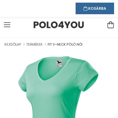
Kapcsolat
Bejelentkezés
Regisztráció
ÜDVÖZÖLJÜK WEBÁRUHÁZUNKBAN!
KOSÁRBA
KEZDŐLAP
TERMÉKEK
FIT V-NECK PÓLÓ NŐI