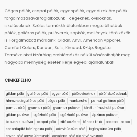
Céges pólók, csapat pólók, egyenpólók, egyedi reklám pólók
forgalmazásával foglalkozunk - cégeknek, ovisoknak,
iskolásoknak. Széles termékkínálatunkban megtalálhatóak
pólók, galléros pólók, pulóverek, sapkák, mellények, törölközők
is. Forgalmazott márkáink: Gildan, Anvil, American Apparel,
Comfort Colors, Kariban, Sol's, Kimood, K-Up, Regatta.
Termékeinket kizárólag emblémázás nélkül vásárolhatják meg.
Nagyobb mennyiség esetén kérje egyedi ajánlatunkat!
CIMKEFELHŐ
gildan póló
galléros póló
egyenpóló
póló ovisoknak
póló iskolásoknak
hímezhető galléros póló
céges póló
munkaruha
pamut galléros póló
pamut póló
gyermek póló
gyermek pulóver
felnőtt hímezhető pulóver
gildan pulóver
logózható póló
logózható pulóver
zipzáros pulóver
kapucnis pulóver
csapat póló
trikó edzésre
táncos trikó
baseball sapka
csapatépítő tréningekre póló
leánybúcsúra póló
legénybúcsúra póló
egyen póló egyesületeknek
egységes póló alapítványoknak