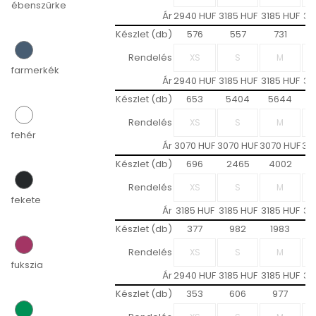
ébenszürke
Ár
2940 HUF
3185 HUF
3185 HUF
31
Készlet (db)
576
557
731
Rendelés
farmerkék
Ár
2940 HUF
3185 HUF
3185 HUF
31
Készlet (db)
653
5404
5644
Rendelés
fehér
Ár
3070 HUF
3070 HUF
3070 HUF
30
Készlet (db)
696
2465
4002
Rendelés
fekete
Ár
3185 HUF
3185 HUF
3185 HUF
31
Készlet (db)
377
982
1983
Rendelés
fukszia
Ár
2940 HUF
3185 HUF
3185 HUF
31
Készlet (db)
353
606
977