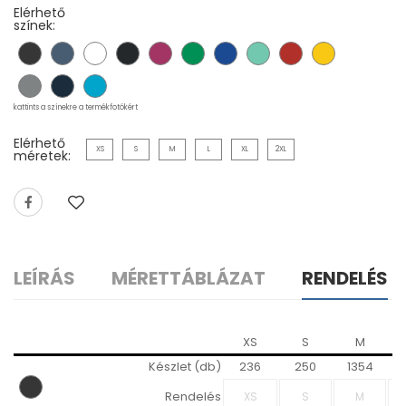
Elérhető
színek:
kattints a színekre a termékfotókért
Elérhető
XS
S
M
L
XL
2XL
méretek:
LEÍRÁS
MÉRETTÁBLÁZAT
RENDELÉS
XS
S
M
Készlet (db)
236
250
1354
Rendelés