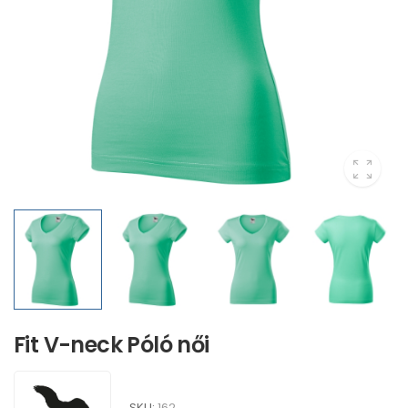
Fit V-neck Póló női
SKU:
162