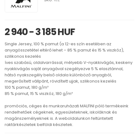
2 940 - 3 185 HUF
Single Jersey, 100 % pamut (a 12-es szín esetében az
anyagösszetétel eltérő lehet – 85 % pamut és 15 % viszkóz),
szilikonos kezelés
íves szabású, oldalvarrással, mélyebb V-nyakkivágás, keskeny
nyakkivágás saját anyagával szegélyezve 5 % elasztánnal,
hátsó nyakszegély belső oldala különböző anyagból,
megerősített vállpánt, rövidített ujjak, szilikonos kezelés
100 % pamut, 180 g/m²
85 % pamut, 15 % viszkóz, 180 g/m²
promóciós, céges és munkaruházati MALFINI póló termékeink
rendelhetőek cégeknek, egyesületeknek, iskoláknak és
magánszemélyeknek is. A weboldalunkon feltüntetett
raktárkészletek belföldi készletek.