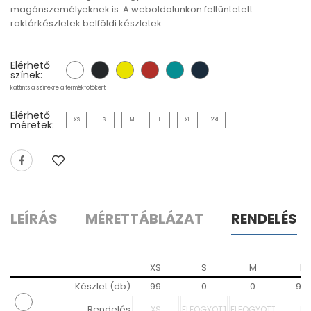
magánszemélyeknek is. A weboldalunkon feltüntetett
raktárkészletek belföldi készletek.
Elérhető
színek:
kattints a színekre a termékfotókért
Elérhető
XS
S
M
L
XL
2XL
méretek:
LEÍRÁS
MÉRETTÁBLÁZAT
RENDELÉS
XS
S
M
L
Készlet (db)
99
0
0
98
Rendelés