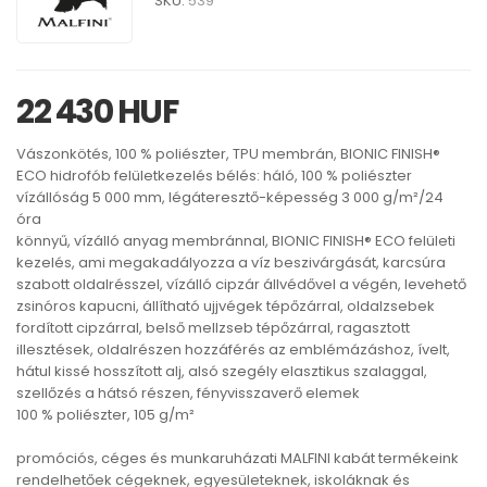
SKU:
539
22 430 HUF
Vászonkötés, 100 % poliészter, TPU membrán, BIONIC FINISH®
ECO hidrofób felületkezelés bélés: háló, 100 % poliészter
vízállóság 5 000 mm, légáteresztő-képesség 3 000 g/m²/24
óra
könnyű, vízálló anyag membránnal, BIONIC FINISH® ECO felületi
kezelés, ami megakadályozza a víz beszivárgását, karcsúra
szabott oldalrésszel, vízálló cipzár állvédővel a végén, levehető
zsinóros kapucni, állítható ujjvégek tépőzárral, oldalzsebek
fordított cipzárral, belső mellzseb tépőzárral, ragasztott
illesztések, oldalrészen hozzáférés az emblémázáshoz, ívelt,
hátul kissé hosszított alj, alsó szegély elasztikus szalaggal,
szellőzés a hátsó részen, fényvisszaverő elemek
100 % poliészter, 105 g/m²
promóciós, céges és munkaruházati MALFINI kabát termékeink
rendelhetőek cégeknek, egyesületeknek, iskoláknak és