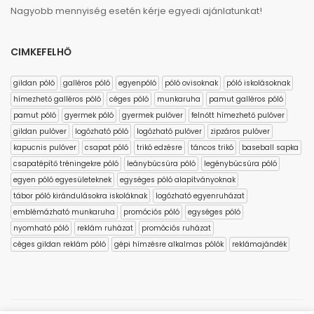
Nagyobb mennyiség esetén kérje egyedi ajánlatunkat!
CIMKEFELHŐ
gildan póló
galléros póló
egyenpóló
póló ovisoknak
póló iskolásoknak
hímezhető galléros póló
céges póló
munkaruha
pamut galléros póló
pamut póló
gyermek póló
gyermek pulóver
felnőtt hímezhető pulóver
gildan pulóver
logózható póló
logózható pulóver
zipzáros pulóver
kapucnis pulóver
csapat póló
trikó edzésre
táncos trikó
baseball sapka
csapatépítő tréningekre póló
leánybúcsúra póló
legénybúcsúra póló
egyen póló egyesületeknek
egységes póló alapítványoknak
tábor póló kirándulásokra iskoláknak
logózható egyenruházat
emblémázható munkaruha
promóciós póló
egységes póló
nyomható póló
reklám ruházat
promóciós ruházat
céges gildan reklám póló
gépi hímzésre alkalmas pólók
reklámajándék