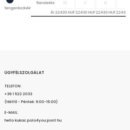
Rendelés
tengerészkék
Ár
22430 HUF
22430 HUF
22430 HUF
22430 
ÜGYFÉLSZOLGÁLAT
TELEFON:
+36 1 522 2033
(Hétfő - Péntek: 9:00-15:00)
E-MAIL:
hello kukac polo4you pont hu