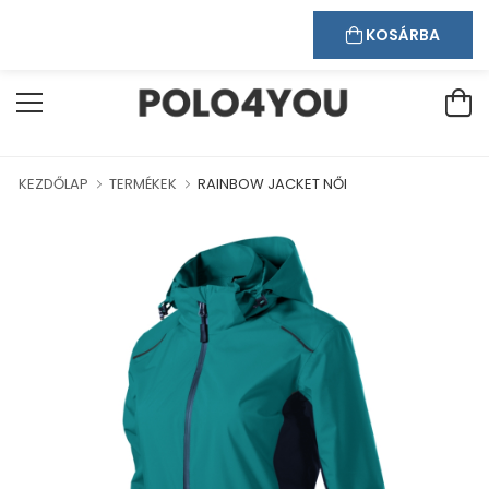
Kapcsolat
Bejelentkezés
Regisztráció
ÜDVÖZÖLJÜK WEBÁRUHÁZUNKBAN!
KOSÁRBA
KEZDŐLAP
TERMÉKEK
RAINBOW JACKET NŐI