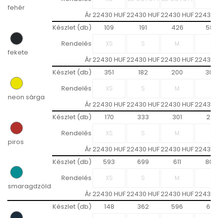
fehér
Ár
22430 HUF
22430 HUF
22430 HUF
22430 
Készlet (db)
109
191
426
587
Rendelés
fekete
Ár
22430 HUF
22430 HUF
22430 HUF
22430 
Készlet (db)
351
182
200
304
Rendelés
neon sárga
Ár
22430 HUF
22430 HUF
22430 HUF
22430 
Készlet (db)
170
333
301
219
Rendelés
piros
Ár
22430 HUF
22430 HUF
22430 HUF
22430 
Készlet (db)
593
699
611
809
Rendelés
smaragdzöld
Ár
22430 HUF
22430 HUF
22430 HUF
22430 
Készlet (db)
148
362
596
641