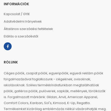
INFORMÁCIÓK
Kapcsolat / GYIK
Adatvédelmi Irányelvek
Általános szerződési feltételek
Elállás a szerződéstől
RÓLUNK
Céges pólók, csapat pólók, egyenpólók, egyedi reklám pólók
forgalmazásával foglalkozunk - cégeknek, ovisoknak,
iskolásoknak. Széles termékkínálatunkban megtalálhatóak
pólók, galléros pólók, pulóverek, sapkák, mellények, törölközők
is. Forgalmazott márkáink: Gildan, Anvil, American Apparel,
Comfort Colors, Kariban, Sol's, Kimood, K-Up, Regatta.
Termékeinket kizárólag emblémázás nélkül vásárolhatják meg.