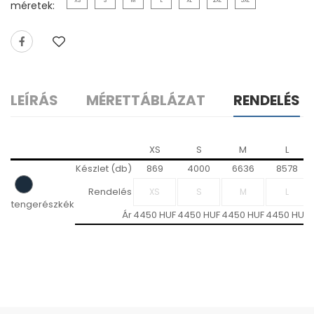
XS
S
M
L
XL
2XL
3XL
méretek:
LEÍRÁS
MÉRETTÁBLÁZAT
RENDELÉS
XS
S
M
L
Készlet (db)
869
4000
6636
8578
Rendelés
tengerészkék
Ár
4450 HUF
4450 HUF
4450 HUF
4450 HUF