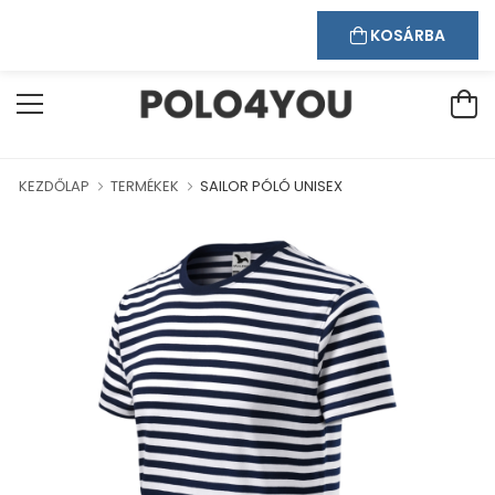
Kapcsolat
Bejelentkezés
Regisztráció
ÜDVÖZÖLJÜK WEBÁRUHÁZUNKBAN!
KOSÁRBA
KEZDŐLAP
TERMÉKEK
SAILOR PÓLÓ UNISEX