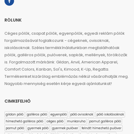
RÓLUNK
Céges pólók, csapat pólók, egyenpólók, egyedi reklám pólók
forgalmazásával foglalkozunk - cégeknek, ovisoknak,
iskolásoknak. Széles termékkínálatunkban megtalálhatóak
pólók, galléros pólók, pulóverek, sapkák, mellények, törölközők
is. Forgalmazott márkáink: Gildan, Anvil, American Apparel,
Comfort Colors, Kariban, Sol's, Kimood, K-Up, Regatta.
Termékeinket kizárólag emblémázás nélkül vásárolhatják meg.
Nagyobb mennyiség esetén kérje egyedi ajánlatunkat!
CIMKEFELHŐ
gildan póló
galléros póló
egyenpóló
póló ovisoknak
póló iskolásoknak
hímezhető galléros póló
céges póló
munkaruha
pamut galléros póló
pamut póló
gyermek póló
gyermek pulóver
felnőtt hímezhető pulóver