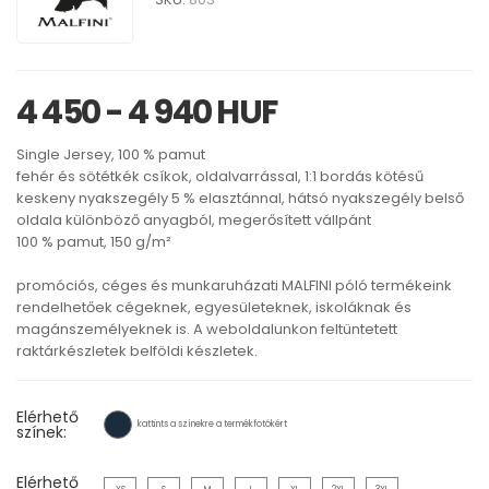
4 450 - 4 940 HUF
Single Jersey, 100 % pamut
fehér és sötétkék csíkok, oldalvarrással, 1:1 bordás kötésű
keskeny nyakszegély 5 % elasztánnal, hátsó nyakszegély belső
oldala különböző anyagból, megerősített vállpánt
100 % pamut, 150 g/m²
promóciós, céges és munkaruházati MALFINI póló termékeink
rendelhetőek cégeknek, egyesületeknek, iskoláknak és
magánszemélyeknek is. A weboldalunkon feltüntetett
raktárkészletek belföldi készletek.
Elérhető
kattints a színekre a termékfotókért
színek:
Elérhető