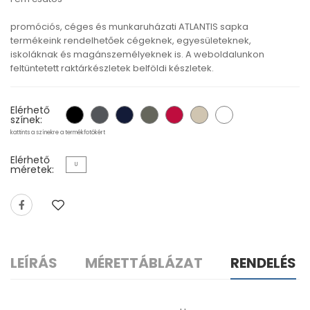
promóciós, céges és munkaruházati ATLANTIS sapka
termékeink rendelhetőek cégeknek, egyesületeknek,
iskoláknak és magánszemélyeknek is. A weboldalunkon
feltüntetett raktárkészletek belföldi készletek.
Elérhető
színek:
kattints a színekre a termékfotókért
Elérhető
U
méretek:
LEÍRÁS
MÉRETTÁBLÁZAT
RENDELÉS