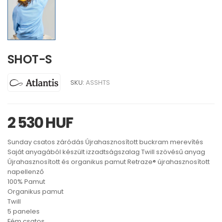
SHOT-S
SKU:
ASSHTS
2 530 HUF
Sunday csatos záródás Újrahasznosított buckram merevítés
Saját anyagából készült izzadtságszalag Twill szövésű anyag
Újrahasznosított és organikus pamut Retraze® újrahasznosított
napellenző
100% Pamut
Organikus pamut
Twill
5 paneles
Fém csatos