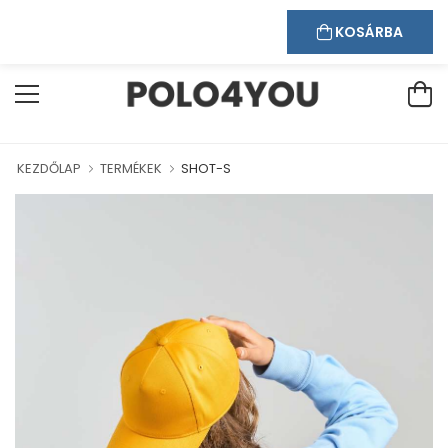
Kapcsolat
Bejelentkezés
Regisztráció
RUHÁZUNKBAN!
KOSÁRBA
KEZDŐLAP
TERMÉKEK
SHOT-S