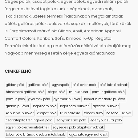
Céges pólók, csapat pólók, egyenpólók, egyedi reklám pólók
forgalmazásával foglalkozunk - cégeknek, ovisoknak,
iskolásoknak. Széles termékkínálatunkban megtalálhatóak
pólók, galléros pólók, pulóverek, sapkák, mellények, törölközők
is. Forgalmazott márkáink: Gildan, Anvil, American Apparel,
Comfort Colors, Kariban, Sol's, Kimood, K-Up, Regatta.
Termékeinket kizárólag emblémázás nélkül vásárolhatják meg.
Nagyobb mennyiség esetén kérje egyedi ajánlatunkat!
CIMKEFELHŐ
gildan póló
galléros póló
egyenpóló
póló ovisoknak
póló iskolásoknak
hímezhető galléros póló
céges póló
munkaruha
pamut galléros póló
pamut póló
gyermek póló
gyermek pulóver
felnőtt hímezhető pulóver
gildan pulóver
logózható póló
logózható pulóver
zipzáros pulóver
kapucnis pulóver
csapat póló
trikó edzésre
táncos trikó
baseball sapka
csapatépítő tréningekre póló
leánybúcsúra póló
legénybúcsúra póló
egyen póló egyesületeknek
egységes póló alapítványoknak
tábor póló kirándulásokra iskoláknak
logózható egyenruházat