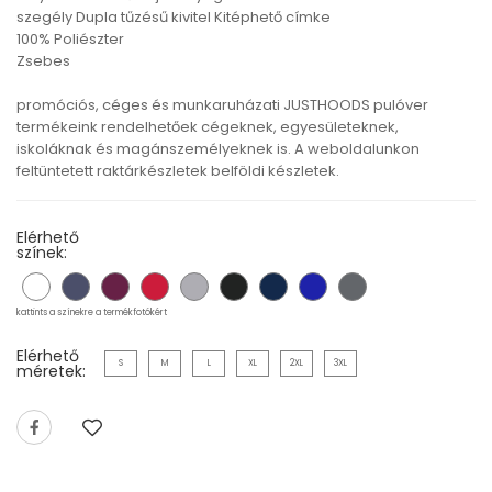
szegély Dupla tűzésű kivitel Kitéphető címke
100% Poliészter
Zsebes
promóciós, céges és munkaruházati JUSTHOODS pulóver
termékeink rendelhetőek cégeknek, egyesületeknek,
iskoláknak és magánszemélyeknek is. A weboldalunkon
feltüntetett raktárkészletek belföldi készletek.
Elérhető
színek:
kattints a színekre a termékfotókért
Elérhető
S
M
L
XL
2XL
3XL
méretek: