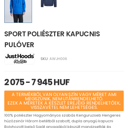
SPORT POLIÉSZTER KAPUCNIS
PULÓVER
SKU:
AWJH006
2 075 - 7 945 HUF
A TERMÉKBŐL VAN OLYAN SZÍN VAGY MÉRET AMI
MEGSZŰNIK, NEM UTÁNRENDELHETŐ.
EZEK A MÉRETEK A KÉSZLET EREJÉIG RENDELHETŐEK,
VISSZAVÉTEL NEM LEHETSÉGES.
100% poliészter Hagyományos szabás Kenguruzseb Hengeres
húzózsinór Három betétből szabott, dupla anyagú kapucni
Bolyhozott belső Saját anyagából készült mandzsetták és