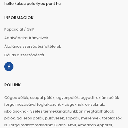
hello kukac polo4you pont hu
INFORMÁCIÓK
Kapcsolat / GYIK
Adatvédelmi Irányelvek
Általános szerződési feltételek
Elállás a szerződéstől
RÓLUNK
Céges pólók, csapat pólók, egyenpólók, egyedi reklám pólók
forgalmazásával foglalkozunk - cégeknek, ovisoknak,
iskolásoknak. Széles termékkínálatunkban megtalálhatóak
pólók, galléros pólók, pulóverek, sapkák, mellények, törölközők
is. Forgalmazott márkáink: Gildan, Anvil, American Apparel,