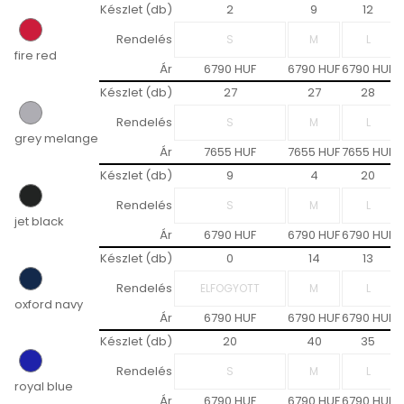
Készlet (db)
2
9
12
Rendelés
fire red
Ár
6790 HUF
6790 HUF
6790 HUF
6
Készlet (db)
27
27
28
Rendelés
grey melange
Ár
7655 HUF
7655 HUF
7655 HUF
7
Készlet (db)
9
4
20
Rendelés
jet black
Ár
6790 HUF
6790 HUF
6790 HUF
6
Készlet (db)
0
14
13
Rendelés
oxford navy
Ár
6790 HUF
6790 HUF
6790 HUF
6
Készlet (db)
20
40
35
Rendelés
royal blue
Ár
6790 HUF
6790 HUF
6790 HUF
6