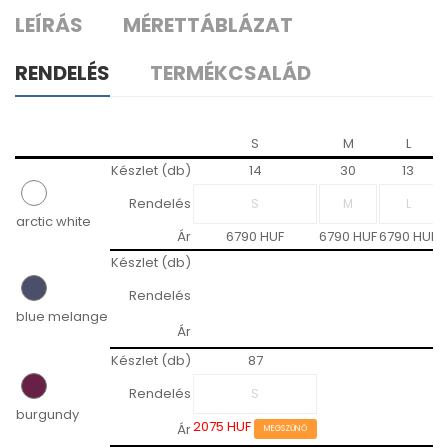
LEÍRÁS
MÉRETTÁBLÁZAT
RENDELÉS
TERMÉKCSALÁD
S
M
L
Készlet (db)
14
30
13
Rendelés
arctic white
Ár
6790 HUF
6790 HUF
6790 HUF
6
Készlet (db)
Rendelés
blue melange
Ár
Készlet (db)
87
Rendelés
burgundy
2075 HUF
Ár
MEGSZŰNŐ