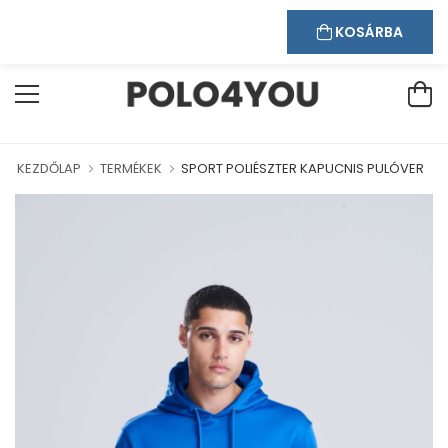
Kapcsolat
Bejelentkezés
Regisztráció
ÜDVÖZÖLJÜK WEBÁRUHÁZUNKBAN!
KOSÁRBA
KEZDŐLAP
TERMÉKEK
SPORT POLIÉSZTER KAPUCNIS PULÓVER