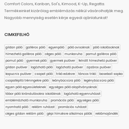
Comfort Colors, Kariban, Sol's, Kimood, K-Up, Regatta.
Termékeinket kizárólag emblémázás nélkül vásárolhatják meg.
Nagyobb mennyiség esetén kérje egyedi ajánlatunkat!
CIMKEFELHŐ
gildan póló
galléros póló
egyenpóló
póló ovisoknak
póló iskolásoknak
hímezhető galléros póló
céges póló
munkaruha
pamut galléros póló
pamut póló
gyermek póló
gyermek pulóver
felnőtt hímezhető pulóver
gildan pulóver
logózható póló
logózható pulóver
zipzáros pulóver
kapucnis pulóver
csapat póló
trikó edzésre
táncos trikó
baseball sapka
csapatépítő tréningekre póló
leánybúcsúra póló
legénybúcsúra póló
egyen póló egyesületeknek
egységes póló alapítványoknak
tábor póló kirándulásokra iskoláknak
logózható egyenruházat
emblémázható munkaruha
promóciós póló
egységes póló
nyomható póló
reklám ruházat
promóciós ruházat
céges gildan reklám póló
gépi hímzésre alkalmas pólók
reklámajándék