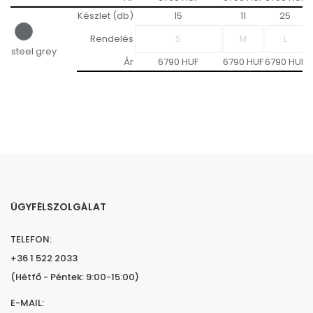
Készlet (db)
15
11
25
Rendelés
steel grey
Ár
6790 HUF
6790 HUF
6790 HUF
6
ÜGYFÉLSZOLGÁLAT
TELEFON:
+36 1 522 2033
(Hétfő - Péntek: 9:00-15:00)
E-MAIL: