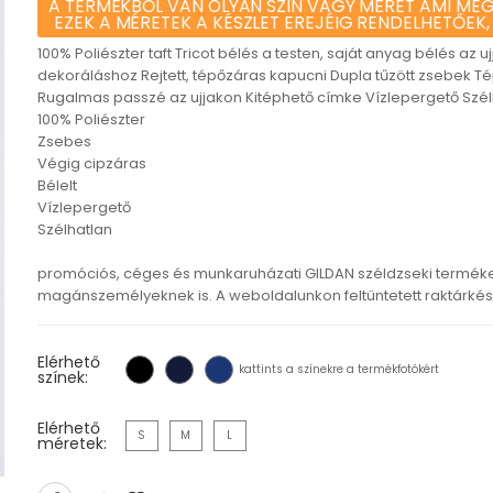
A TERMÉKBŐL VAN OLYAN SZÍN VAGY MÉRET AMI MEG
EZEK A MÉRETEK A KÉSZLET EREJÉIG RENDELHETŐEK,
100% Poliészter taft Tricot bélés a testen, saját anyag bélés az 
dekoráláshoz Rejtett, tépőzáras kapucni Dupla tűzött zsebek Té
Rugalmas passzé az ujjakon Kitéphető címke Vízlepergető Szél
100% Poliészter
Zsebes
Végig cipzáras
Bélelt
Vízlepergető
Szélhatlan
promóciós, céges és munkaruházati GILDAN széldzseki terméke
magánszemélyeknek is. A weboldalunkon feltüntetett raktárkészl
Elérhető
kattints a színekre a termékfotókért
színek:
Elérhető
S
M
L
méretek: