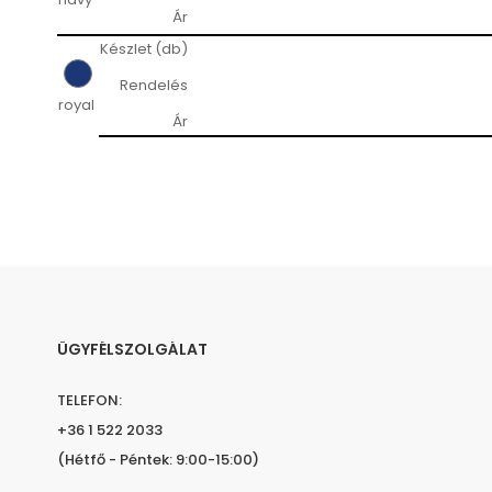
Ár
Készlet (db)
Rendelés
royal
Ár
ÜGYFÉLSZOLGÁLAT
TELEFON:
+36 1 522 2033
(Hétfő - Péntek: 9:00-15:00)