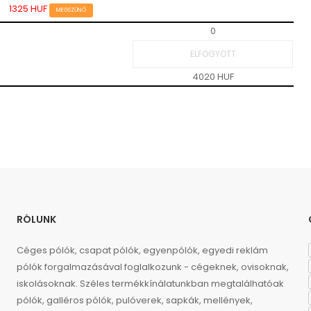
1325 HUF
MEGSZŰNŐ
0
4020 HUF
RÓLUNK
Céges pólók, csapat pólók, egyenpólók, egyedi reklám
pólók forgalmazásával foglalkozunk - cégeknek, ovisoknak,
iskolásoknak. Széles termékkínálatunkban megtalálhatóak
pólók, galléros pólók, pulóverek, sapkák, mellények,