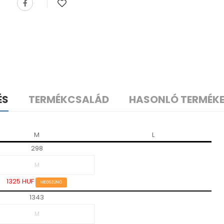
ÉS
TERMÉKCSALÁD
HASONLÓ TERMÉK
M
L
298
1325 HUF
MEGSZŰNŐ
1343