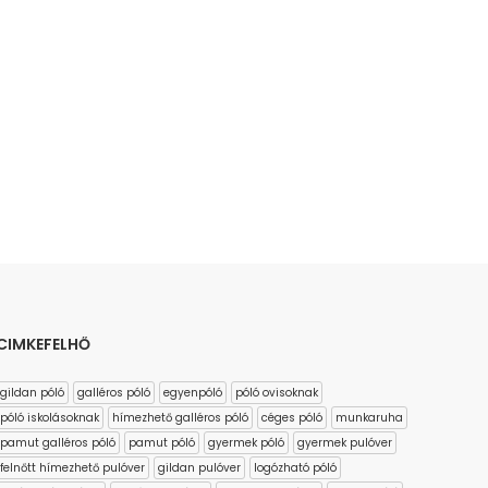
CIMKEFELHŐ
gildan póló
galléros póló
egyenpóló
póló ovisoknak
póló iskolásoknak
hímezhető galléros póló
céges póló
munkaruha
pamut galléros póló
pamut póló
gyermek póló
gyermek pulóver
felnőtt hímezhető pulóver
gildan pulóver
logózható póló