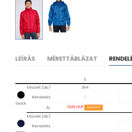
LEÍRÁS
MÉRETTÁBLÁZAT
RENDEL
S
Készlet (db)
364
Rendelés
black
1325 HUF
Ár
MEGSZŰNŐ
Készlet (db)
Rendelés
navy