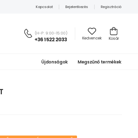
Kapcsolat
Bejelentkezés
Regisztráció
(H-P: 9:00-15:00)
Kedvencek
Kosár
+36 1 522 2033
Újdonságok
Megszűnő termékek
T