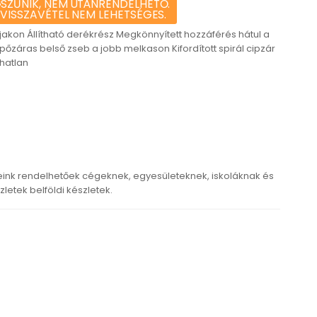
SZŰNIK, NEM UTÁNRENDELHETŐ.
 VISSZAVÉTEL NEM LEHETSÉGES.
ujjakon Állítható derékrész Megkönnyített hozzáférés hátul a
pőzáras belső zseb a jobb melkason Kifordított spirál cipzár
hatlan
ink rendelhetőek cégeknek, egyesületeknek, iskoláknak és
etek belföldi készletek.