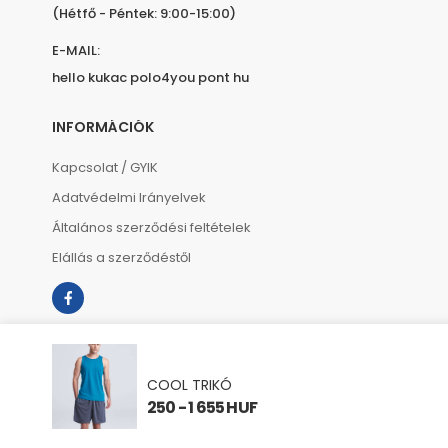
(Hétfő - Péntek: 9:00-15:00)
E-MAIL:
hello kukac polo4you pont hu
INFORMÁCIÓK
Kapcsolat / GYIK
Adatvédelmi Irányelvek
Általános szerződési feltételek
Elállás a szerződéstől
COOL TRIKÓ
250 - 1 655 HUF
Copyright © 2023 polo4you.hu