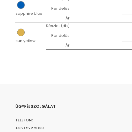
Rendelés
sapphire blue
Ár
Készlet (db)
Rendelés
sun yellow
Ár
ÜGYFÉLSZOLGÁLAT
TELEFON:
+36 1 522 2033