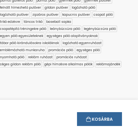
pamut galléros póló
pamut póló
gyermek póló
gyermek pulóver
felnőtt hímezhető pulóver
gildan pulóver
logózható póló
logózható pulóver
zipzáros pulóver
kapucnis pulóver
csapat póló
trikó edzésre
táncos trikó
baseball sapka
csapatépítő tréningekre póló
leánybúcsúra póló
legénybúcsúra póló
egyen póló egyesületeknek
egységes póló alapítványoknak
tábor póló kirándulásokra iskoláknak
logózható egyenruházat
emblémázható munkaruha
promóciós póló
egységes póló
nyomható póló
reklám ruházat
promóciós ruházat
céges gildan reklám póló
gépi hímzésre alkalmas pólók
reklámajándék
KOSÁRBA