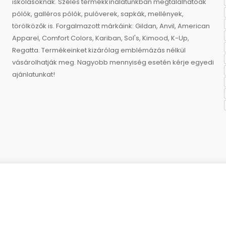
iskolásoknak. Széles termékkínálatunkban megtalálhatóak
pólók, galléros pólók, pulóverek, sapkák, mellények,
törölközők is. Forgalmazott márkáink: Gildan, Anvil, American
Apparel, Comfort Colors, Kariban, Sol's, Kimood, K-Up,
Regatta. Termékeinket kizárólag emblémázás nélkül
vásárolhatják meg. Nagyobb mennyiség esetén kérje egyedi
ajánlatunkat!