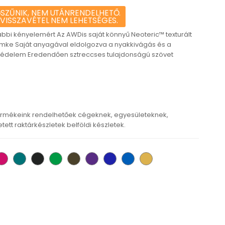
SZŰNIK, NEM UTÁNRENDELHETŐ.
 VISSZAVÉTEL NEM LEHETSÉGES.
bbi kényelemért Az AWDis saját könnyű Neoteric™ texturált
mke Saját anyagával eldolgozva a nyakkivágás és a
V védelem Eredendően sztreccses tulajdonságú szövet
rmékeink rendelhetőek cégeknek, egyesületeknek,
tt raktárkészletek belföldi készletek.