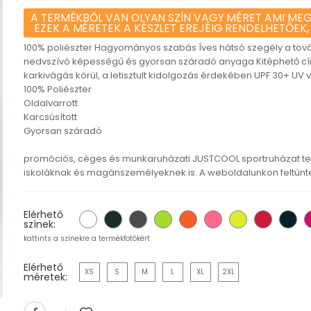
A TERMÉKBŐL VAN OLYAN SZÍN VAGY MÉRET AMI MEG
EZEK A MÉRETEK A KÉSZLET EREJÉIG RENDELHETŐEK,
100% poliészter Hagyományos szabás Íves hátsó szegély a tová
nedvszívó képességű és gyorsan száradó anyaga Kitéphető cí
karkivágás körül, a letisztult kidolgozás érdekében UPF 30+ U
100% Poliészter
Oldalvarrott
Karcsúsított
Gyorsan száradó
promóciós, céges és munkaruházati JUSTCOOL sportruházat te
iskoláknak és magánszemélyeknek is. A weboldalunkon feltüntete
Elérhető
színek:
kattints a színekre a termékfotókért
Elérhető
XS
S
M
L
XL
2XL
méretek: