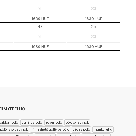
1630 HUF
1630 HUF
43
25
1630 HUF
1630 HUF
CIMKEFELHŐ
gildan póló
galléros póló
egyenpóló
póló ovisoknak
póló iskolásoknak
hímezhető galléros póló
céges póló
munkaruha