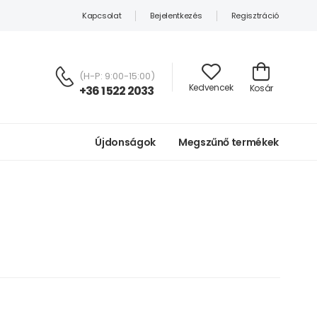
Kapcsolat
Bejelentkezés
Regisztráció
(H-P: 9:00-15:00)
Kedvencek
Kosár
+36 1 522 2033
Újdonságok
Megszűnő termékek