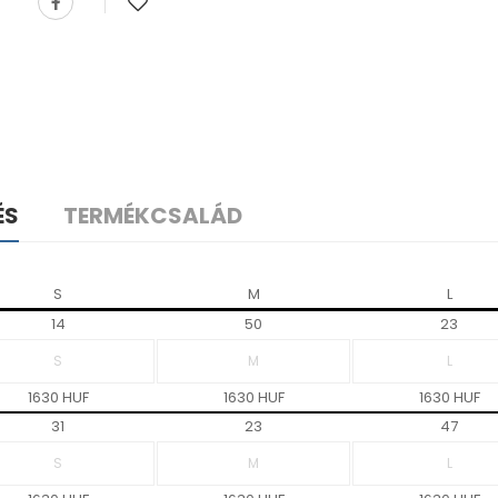
ÉS
TERMÉKCSALÁD
S
M
L
14
50
23
1630 HUF
1630 HUF
1630 HUF
31
23
47