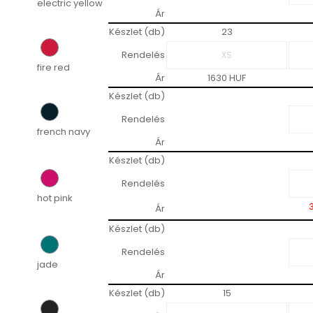
electric yellow
Ár
Készlet (db)
23
Rendelés
fire red
Ár
1630 HUF
Készlet (db)
Rendelés
french navy
Ár
Készlet (db)
Rendelés
hot pink
Ár
Készlet (db)
Rendelés
jade
Ár
Készlet (db)
15