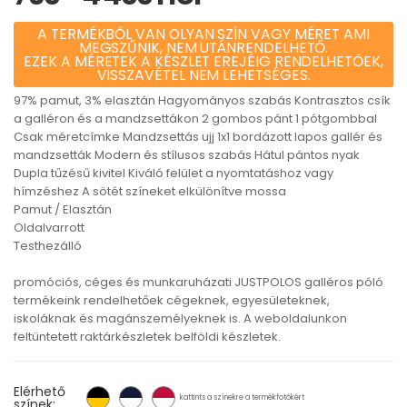
A TERMÉKBŐL VAN OLYAN SZÍN VAGY MÉRET AMI
MEGSZŰNIK, NEM UTÁNRENDELHETŐ.
EZEK A MÉRETEK A KÉSZLET EREJÉIG RENDELHETŐEK,
VISSZAVÉTEL NEM LEHETSÉGES.
97% pamut, 3% elasztán Hagyományos szabás Kontrasztos csík
a galléron és a mandzsettákon 2 gombos pánt 1 pótgombbal
Csak méretcímke Mandzsettás ujj 1x1 bordázott lapos gallér és
mandzsetták Modern és stílusos szabás Hátul pántos nyak
Dupla tűzésű kivitel Kiváló felület a nyomtatáshoz vagy
hímzéshez A sötét színeket elkülönítve mossa
Pamut / Elasztán
Oldalvarrott
Testhezálló
promóciós, céges és munkaruházati JUSTPOLOS galléros póló
termékeink rendelhetőek cégeknek, egyesületeknek,
iskoláknak és magánszemélyeknek is. A weboldalunkon
feltüntetett raktárkészletek belföldi készletek.
Elérhető
kattints a színekre a termékfotókért
színek: