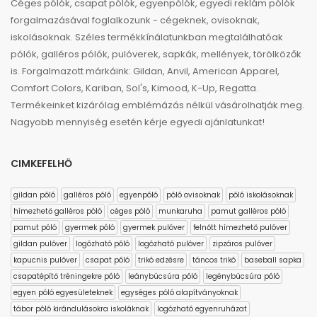
Céges pólók, csapat pólók, egyenpólók, egyedi reklám pólók
forgalmazásával foglalkozunk - cégeknek, ovisoknak,
iskolásoknak. Széles termékkínálatunkban megtalálhatóak
pólók, galléros pólók, pulóverek, sapkák, mellények, törölközők
is. Forgalmazott márkáink: Gildan, Anvil, American Apparel,
Comfort Colors, Kariban, Sol's, Kimood, K-Up, Regatta.
Termékeinket kizárólag emblémázás nélkül vásárolhatják meg.
Nagyobb mennyiség esetén kérje egyedi ajánlatunkat!
CIMKEFELHŐ
gildan póló
galléros póló
egyenpóló
póló ovisoknak
póló iskolásoknak
hímezhető galléros póló
céges póló
munkaruha
pamut galléros póló
pamut póló
gyermek póló
gyermek pulóver
felnőtt hímezhető pulóver
gildan pulóver
logózható póló
logózható pulóver
zipzáros pulóver
kapucnis pulóver
csapat póló
trikó edzésre
táncos trikó
baseball sapka
csapatépítő tréningekre póló
leánybúcsúra póló
legénybúcsúra póló
egyen póló egyesületeknek
egységes póló alapítványoknak
tábor póló kirándulásokra iskoláknak
logózható egyenruházat