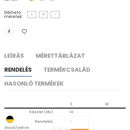
Elérhető
S
M
L
méretek:
LEÍRÁS
MÉRETTÁBLÁZAT
RENDELÉS
TERMÉKCSALÁD
HASONLÓ TERMÉKEK
S
M
Készlet (db)
14
Rendelés
black/yellow