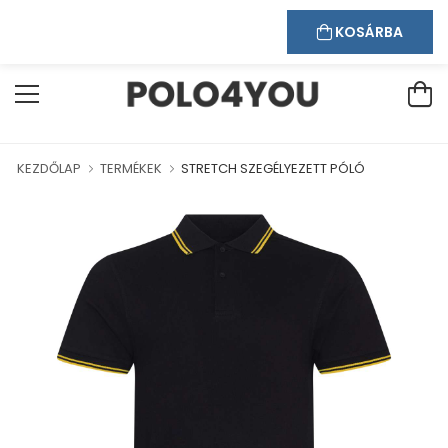
Kapcsolat
Bejelentkezés
Regisztráció
ÜDVÖZÖLJÜK WEBÁRUHÁZUNKBAN!
KOSÁRBA
KEZDŐLAP
TERMÉKEK
STRETCH SZEGÉLYEZETT PÓLÓ