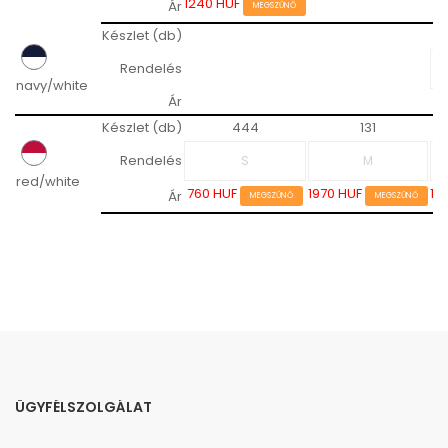
1240 HUF
Ár
MEGSZŰNŐ
Készlet (db)
Rendelés
navy/white
Ár
Készlet (db)
444
131
Rendelés
red/white
760 HUF
1970 HUF
19
Ár
MEGSZŰNŐ
MEGSZŰNŐ
ÜGYFÉLSZOLGÁLAT