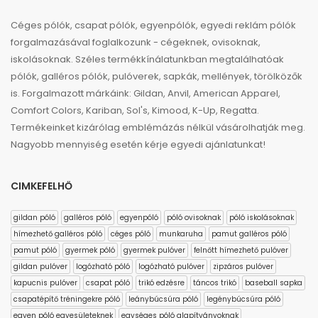
Céges pólók, csapat pólók, egyenpólók, egyedi reklám pólók
forgalmazásával foglalkozunk - cégeknek, ovisoknak,
iskolásoknak. Széles termékkínálatunkban megtalálhatóak
pólók, galléros pólók, pulóverek, sapkák, mellények, törölközők
is. Forgalmazott márkáink: Gildan, Anvil, American Apparel,
Comfort Colors, Kariban, Sol's, Kimood, K-Up, Regatta.
Termékeinket kizárólag emblémázás nélkül vásárolhatják meg.
Nagyobb mennyiség esetén kérje egyedi ajánlatunkat!
CIMKEFELHŐ
gildan póló
galléros póló
egyenpóló
póló ovisoknak
póló iskolásoknak
hímezhető galléros póló
céges póló
munkaruha
pamut galléros póló
pamut póló
gyermek póló
gyermek pulóver
felnőtt hímezhető pulóver
gildan pulóver
logózható póló
logózható pulóver
zipzáros pulóver
kapucnis pulóver
csapat póló
trikó edzésre
táncos trikó
baseball sapka
csapatépítő tréningekre póló
leánybúcsúra póló
legénybúcsúra póló
egyen póló egyesületeknek
egységes póló alapítványoknak