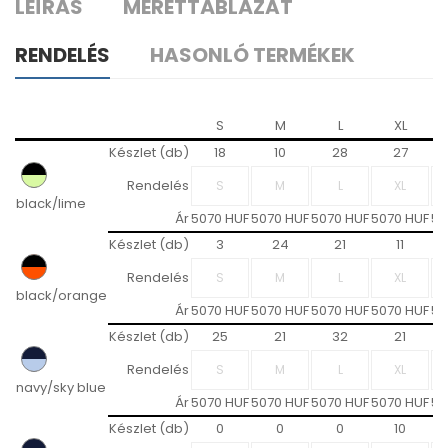
LEÍRÁS
MÉRETTÁBLÁZAT
RENDELÉS
HASONLÓ TERMÉKEK
S
M
L
XL
Készlet (db)
18
10
28
27
Rendelés
black/lime
Ár
5070 HUF
5070 HUF
5070 HUF
5070 HUF
50
Készlet (db)
3
24
21
11
Rendelés
black/orange
Ár
5070 HUF
5070 HUF
5070 HUF
5070 HUF
50
Készlet (db)
25
21
32
21
Rendelés
navy/sky blue
Ár
5070 HUF
5070 HUF
5070 HUF
5070 HUF
50
Készlet (db)
0
0
0
10