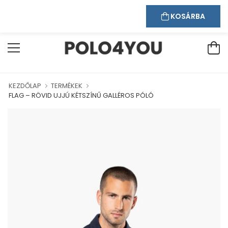
Kapcsolat
Bejelentkezés
Regisztráció
ÜDVÖZÖLJÜK WEBÁRUHÁZUNKBAN!
KOSÁRBA
KEZDŐLAP
TERMÉKEK
FLAG – RÖVID UJJÚ KÉTSZÍNŰ GALLÉROS PÓLÓ