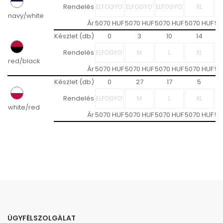
Rendelés
navy/white
Ár
5070 HUF
5070 HUF
5070 HUF
5070 HUF
50
Készlet (db)
0
3
10
14
Rendelés
red/black
Ár
5070 HUF
5070 HUF
5070 HUF
5070 HUF
50
Készlet (db)
0
27
17
5
Rendelés
white/red
Ár
5070 HUF
5070 HUF
5070 HUF
5070 HUF
50
ÜGYFÉLSZOLGÁLAT