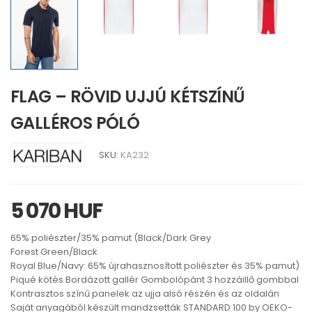
FLAG – RÖVID UJJÚ KÉTSZÍNŰ
GALLÉROS PÓLÓ
SKU:
KA232
5 070 HUF
65% poliészter/35% pamut (Black/Dark Grey
Forest Green/Black
Royal Blue/Navy: 65% újrahasznosított poliészter és 35% pamut)
Piqué kötés Bordázott gallér Gombolópánt 3 hozzáillő gombbal
Kontrasztos színű panelek az ujja alsó részén és az oldalán
Saját anyagából készült mandzsetták STANDARD 100 by OEKO-