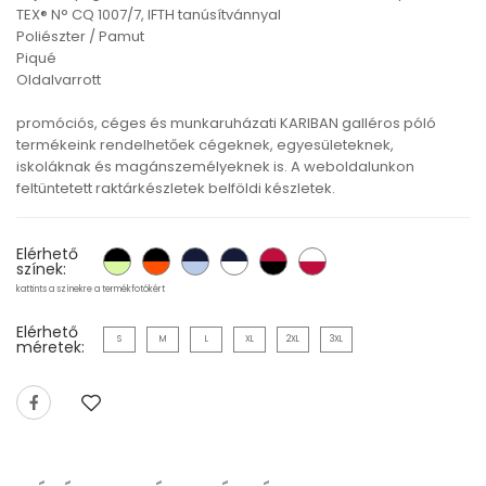
TEX® N° CQ 1007/7, IFTH tanúsítvánnyal
Poliészter / Pamut
Piqué
Oldalvarrott
promóciós, céges és munkaruházati KARIBAN galléros póló
termékeink rendelhetőek cégeknek, egyesületeknek,
iskoláknak és magánszemélyeknek is. A weboldalunkon
feltüntetett raktárkészletek belföldi készletek.
Elérhető
színek:
kattints a színekre a termékfotókért
Elérhető
S
M
L
XL
2XL
3XL
méretek: