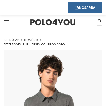
Kapcsolat
Bejelentkezés
Regisztráció
ÜDVÖZÖLJÜK WEBÁRUHÁZUNKBAN!
KOSÁRBA
KEZDŐLAP
TERMÉKEK
FÉRFI RÖVID UJJÚ JERSEY GALLÉROS PÓLÓ