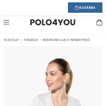
Kapcsolat
Bejelentkezés
Regisztráció
ÖLJÜK WEBÁRUHÁZUNKBAN!
KOSÁRBA
KEZDŐLAP
TERMÉKEK
NŐI RÖVID UJJÚ V-NYAKÚ PÓLÓ