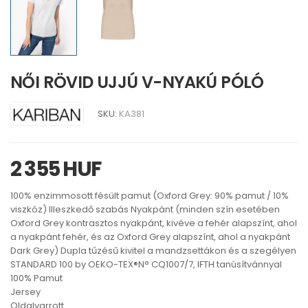
NŐI RÖVID UJJÚ V-NYAKÚ PÓLÓ
SKU:
KA381
2 355 HUF
100% enzimmosott fésült pamut (Oxford Grey: 90% pamut / 10%
viszkóz) Illeszkedő szabás Nyakpánt (minden szín esetében
Oxford Grey kontrasztos nyakpánt, kivéve a fehér alapszínt, ahol
a nyakpánt fehér, és az Oxford Grey alapszínt, ahol a nyakpánt
Dark Grey) Dupla tűzésű kivitel a mandzsettákon és a szegélyen
STANDARD 100 by OEKO-TEX®N° CQ1007/7, IFTH tanúsítvánnyal
100% Pamut
Jersey
Oldalvarrott