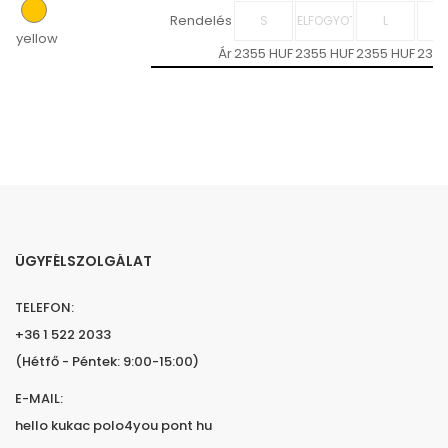
Rendelés
yellow
Ár
2355 HUF
2355 HUF
2355 HUF
2355
ÜGYFÉLSZOLGÁLAT
TELEFON:
+36 1 522 2033
(Hétfő - Péntek: 9:00-15:00)
E-MAIL:
hello kukac polo4you pont hu