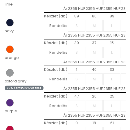
lime
Ár
2355 HUF
2355 HUF
2355 HUF
2355
Készlet (db)
89
86
89
5
Rendelés
navy
Ár
2355 HUF
2355 HUF
2355 HUF
2355
Készlet (db)
39
37
15
2
Rendelés
orange
Ár
2355 HUF
2355 HUF
2355 HUF
2355
Készlet (db)
1
40
33
1
Rendelés
oxford grey
Ár
2355 HUF
2355 HUF
2355 HUF
2355
90% pamut/10% viszkóz
Készlet (db)
47
20
25
Rendelés
purple
Ár
2355 HUF
2355 HUF
2355 HUF
2355
Készlet (db)
0
18
61
6