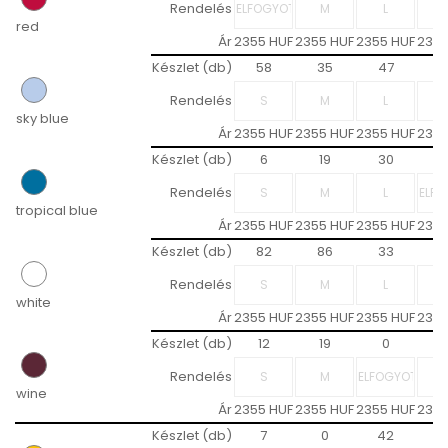
Rendelés
red
Ár
2355 HUF
2355 HUF
2355 HUF
2355
Készlet (db)
58
35
47
6
Rendelés
sky blue
Ár
2355 HUF
2355 HUF
2355 HUF
2355
Készlet (db)
6
19
30
Rendelés
tropical blue
Ár
2355 HUF
2355 HUF
2355 HUF
2355
Készlet (db)
82
86
33
9
Rendelés
white
Ár
2355 HUF
2355 HUF
2355 HUF
2355
Készlet (db)
12
19
0
2
Rendelés
wine
Ár
2355 HUF
2355 HUF
2355 HUF
2355
Készlet (db)
7
0
42
5