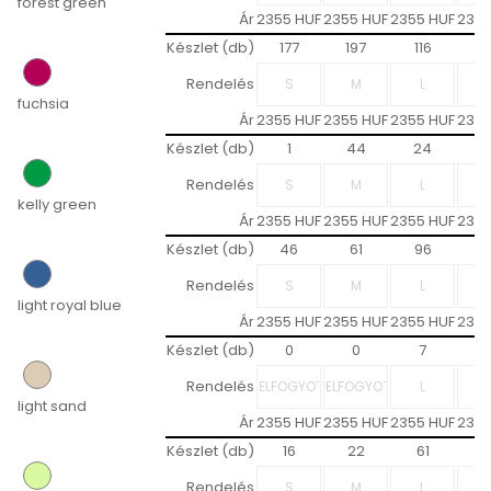
forest green
Ár
2355 HUF
2355 HUF
2355 HUF
2355
Készlet (db)
177
197
116
1
Rendelés
fuchsia
Ár
2355 HUF
2355 HUF
2355 HUF
2355
Készlet (db)
1
44
24
3
Rendelés
kelly green
Ár
2355 HUF
2355 HUF
2355 HUF
2355
Készlet (db)
46
61
96
3
Rendelés
light royal blue
Ár
2355 HUF
2355 HUF
2355 HUF
2355
Készlet (db)
0
0
7
4
Rendelés
light sand
Ár
2355 HUF
2355 HUF
2355 HUF
2355
Készlet (db)
16
22
61
4
Rendelés