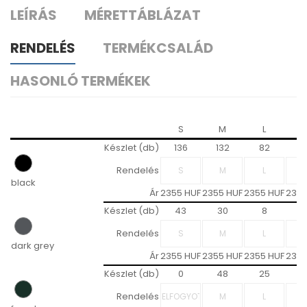
LEÍRÁS
MÉRETTÁBLÁZAT
RENDELÉS
TERMÉKCSALÁD
HASONLÓ TERMÉKEK
S
M
L
X
Készlet (db)
136
132
82
4
Rendelés
black
Ár
2355 HUF
2355 HUF
2355 HUF
2355
Készlet (db)
43
30
8
4
Rendelés
dark grey
Ár
2355 HUF
2355 HUF
2355 HUF
2355
Készlet (db)
0
48
25
1
Rendelés