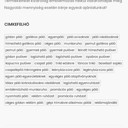
Termékeinket kizárólag emblémázás nélkül vásárolhatják meg.
Nagyobb mennyiség esetén kérje egyedi ajánlatunkat!
CIMKEFELHŐ
gildan póló
galléros póló
egyenpóló
póló ovisoknak
póló iskolásoknak
hímezhető galléros póló
céges póló
munkaruha
pamut galléros póló
pamut póló
gyermek póló
gyermek pulóver
felnőtt hímezhető pulóver
gildan pulóver
logózható póló
logózható pulóver
zipzáros pulóver
kapucnis pulóver
csapat póló
trikó edzésre
táncos trikó
baseball sapka
csapatépítő tréningekre póló
leánybúcsúra póló
legénybúcsúra póló
egyen póló egyesületeknek
egységes póló alapítványoknak
tábor póló kirándulásokra iskoláknak
logózható egyenruházat
emblémázható munkaruha
promóciós póló
egységes póló
nyomható póló
reklám ruházat
promóciós ruházat
céges gildan reklám póló
gépi hímzésre alkalmas pólók
reklámajándék