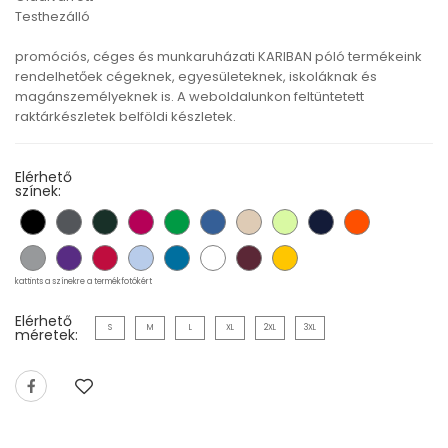
Testhezálló
promóciós, céges és munkaruházati KARIBAN póló termékeink
rendelhetőek cégeknek, egyesületeknek, iskoláknak és
magánszemélyeknek is. A weboldalunkon feltüntetett
raktárkészletek belföldi készletek.
Elérhető
színek:
kattints a színekre a termékfotókért
Elérhető
S
M
L
XL
2XL
3XL
méretek: