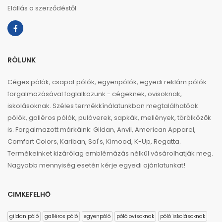
Elállás a szerződéstől
RÓLUNK
Céges pólók, csapat pólók, egyenpólók, egyedi reklám pólók
forgalmazásával foglalkozunk - cégeknek, ovisoknak,
iskolásoknak. Széles termékkínálatunkban megtalálhatóak
pólók, galléros pólók, pulóverek, sapkák, mellények, törölközők
is. Forgalmazott márkáink: Gildan, Anvil, American Apparel,
Comfort Colors, Kariban, Sol's, Kimood, K-Up, Regatta.
Termékeinket kizárólag emblémázás nélkül vásárolhatják meg.
Nagyobb mennyiség esetén kérje egyedi ajánlatunkat!
CIMKEFELHŐ
gildan póló
galléros póló
egyenpóló
póló ovisoknak
póló iskolásoknak