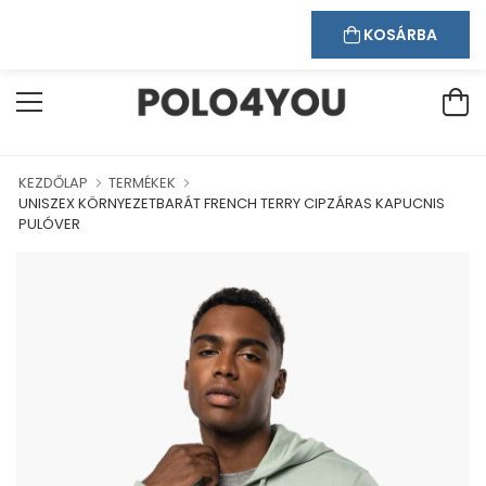
Kapcsolat
Bejelentkezés
Regisztráció
DVÖZÖLJÜK WEBÁRUHÁZUNKBAN!
KOSÁRBA
KEZDŐLAP
TERMÉKEK
UNISZEX KÖRNYEZETBARÁT FRENCH TERRY CIPZÁRAS KAPUCNIS
PULÓVER