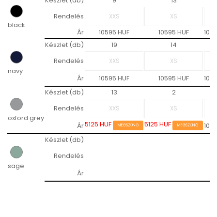
Készlet (db)
9
13
Rendelés
black
Ár
10595 HUF
10595 HUF
105
Készlet (db)
19
14
Rendelés
navy
Ár
10595 HUF
10595 HUF
105
Készlet (db)
13
2
Rendelés
oxford grey
5125 HUF
5125 HUF
Ár
105
MEGSZŰNŐ
MEGSZŰNŐ
Készlet (db)
Rendelés
sage
Ár