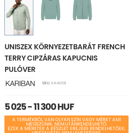
UNISZEX KÖRNYEZETBARÁT FRENCH
TERRY CIPZÁRAS KAPUCNIS
PULÓVER
SKU:
KA4008
5 025 - 11 300 HUF
A TERMÉKBŐL VAN OLYAN SZÍN VAGY MÉRET AMI
MEGSZŰNIK, NEM UTÁNRENDELHETŐ.
EZEK A MÉRETEK A KÉSZLET EREJÉIG RENDELHETŐEK,
VISSZAVÉTEL NEM LEHETSÉGES.