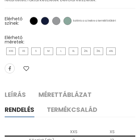
Elérhető
kattints a színekre a termékfotókért
színek:
Elérhető
méretek:
XXS
XS
S
M
L
XL
2XL
3XL
4XL
LEÍRÁS
MÉRETTÁBLÁZAT
RENDELÉS
TERMÉKCSALÁD
XXS
XS