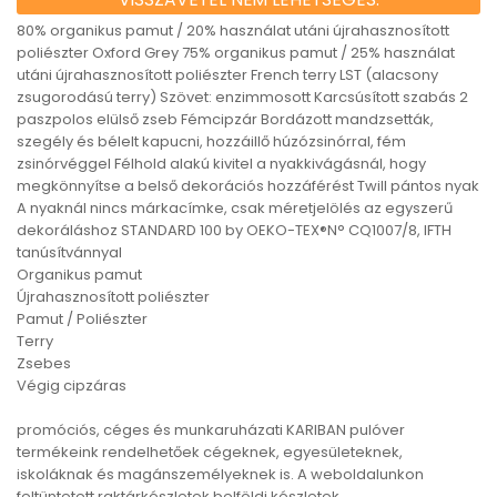
80% organikus pamut / 20% használat utáni újrahasznosított
poliészter Oxford Grey 75% organikus pamut / 25% használat
utáni újrahasznosított poliészter French terry LST (alacsony
zsugorodású terry) Szövet: enzimmosott Karcsúsított szabás 2
paszpolos elülső zseb Fémcipzár Bordázott mandzsetták,
szegély és bélelt kapucni, hozzáillő húzózsinórral, fém
zsinórvéggel Félhold alakú kivitel a nyakkivágásnál, hogy
megkönnyítse a belső dekorációs hozzáférést Twill pántos nyak
A nyaknál nincs márkacímke, csak méretjelölés az egyszerű
dekoráláshoz STANDARD 100 by OEKO-TEX®N° CQ1007/8, IFTH
tanúsítvánnyal
Organikus pamut
Újrahasznosított poliészter
Pamut / Poliészter
Terry
Zsebes
Végig cipzáras
promóciós, céges és munkaruházati KARIBAN pulóver
termékeink rendelhetőek cégeknek, egyesületeknek,
iskoláknak és magánszemélyeknek is. A weboldalunkon
feltüntetett raktárkészletek belföldi készletek.