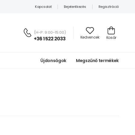
Kapcsolat
Bejelentkezés
Regisztráció
(H-P: 9:00-15:00)
Kedvencek
Kosár
+36 1 522 2033
Újdonságok
Megszűnő termékek