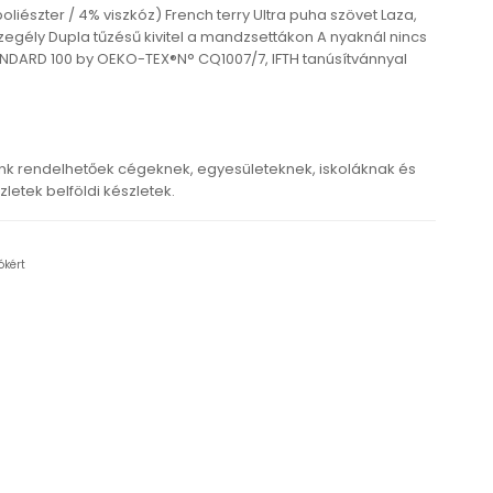
liészter / 4% viszkóz) French terry Ultra puha szövet Laza,
zegély Dupla tűzésű kivitel a mandzsettákon A nyaknál nincs
DARD 100 by OEKO-TEX®N° CQ1007/7, IFTH tanúsítvánnyal
k rendelhetőek cégeknek, egyesületeknek, iskoláknak és
etek belföldi készletek.
ókért