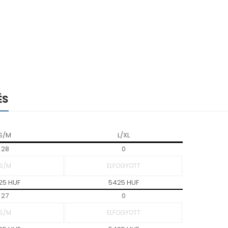
ÉS
S/M
L/XL
28
0
25 HUF
5425 HUF
27
0