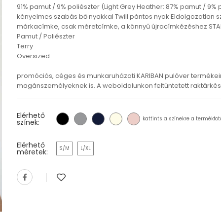
91% pamut / 9% poliészter (Light Grey Heather: 87% pamut / 9% po
kényelmes szabás bő nyakkal Twill pántos nyak Eldolgozatlan s
márkacímke, csak méretcímke, a könnyű újracímkézéshez STAN
Pamut / Poliészter
Terry
Oversized
promóciós, céges és munkaruházati KARIBAN pulóver termékein
magánszemélyeknek is. A weboldalunkon feltüntetett raktárkészl
Elérhető
kattints a színekre a termékfot
színek:
Elérhető
S/M
L/XL
méretek: