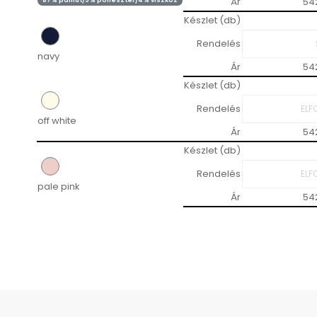
Ár
54
87% pamut/9% poliészter/4% viszkóz
Készlet (db)
Rendelés
navy
Ár
54
Készlet (db)
Rendelés
off white
Ár
54
Készlet (db)
Rendelés
pale pink
Ár
54