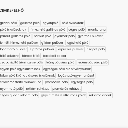
CIMKEFELHŐ
gildan póló
galléros póló
egyenpóló
póló ovisoknak
póló iskolásoknak
hímezhető galléros póló
céges póló
munkaruha
pamut galléros póló
pamut póló
gyermek póló
gyermek pulóver
felnőtt hímezhető pulóver
gildan pulóver
logózható póló
logózható pulóver
zipzáros pulóver
kapucnis pulóver
csapat póló
trikó edzésre
táncos trikó
baseball sapka
csapatépítő tréningekre póló
leánybúcsúra póló
legénybúcsúra póló
egyen póló egyesületeknek
egységes póló alapítványoknak
tábor póló kirándulásokra iskoláknak
logózható egyenruházat
emblémázható munkaruha
promóciós póló
egységes póló
nyomható póló
reklám ruházat
promóciós ruházat
céges gildan reklám póló
gépi hímzésre alkalmas pólók
reklámajándék