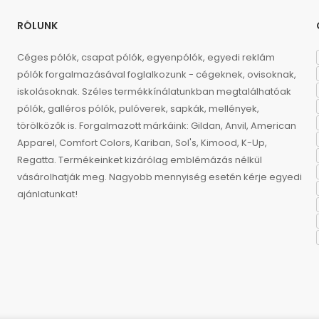
RÓLUNK
Céges pólók, csapat pólók, egyenpólók, egyedi reklám
pólók forgalmazásával foglalkozunk - cégeknek, ovisoknak,
iskolásoknak. Széles termékkínálatunkban megtalálhatóak
pólók, galléros pólók, pulóverek, sapkák, mellények,
törölközők is. Forgalmazott márkáink: Gildan, Anvil, American
Apparel, Comfort Colors, Kariban, Sol's, Kimood, K-Up,
Regatta. Termékeinket kizárólag emblémázás nélkül
vásárolhatják meg. Nagyobb mennyiség esetén kérje egyedi
ajánlatunkat!