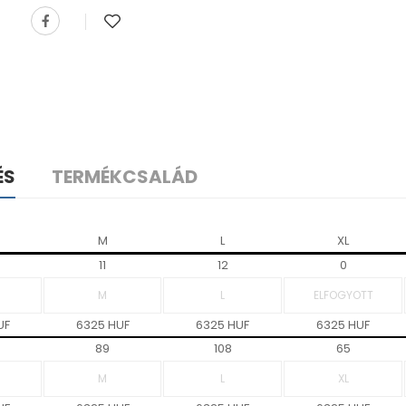
ÉS
TERMÉKCSALÁD
M
L
XL
11
12
0
UF
6325 HUF
6325 HUF
6325 HUF
89
108
65