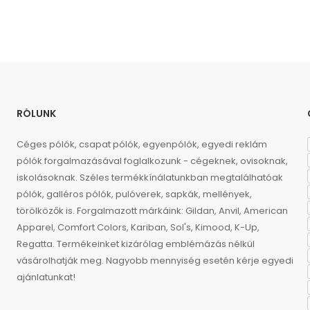
RÓLUNK
Céges pólók, csapat pólók, egyenpólók, egyedi reklám
pólók forgalmazásával foglalkozunk - cégeknek, ovisoknak,
iskolásoknak. Széles termékkínálatunkban megtalálhatóak
pólók, galléros pólók, pulóverek, sapkák, mellények,
törölközők is. Forgalmazott márkáink: Gildan, Anvil, American
Apparel, Comfort Colors, Kariban, Sol's, Kimood, K-Up,
Regatta. Termékeinket kizárólag emblémázás nélkül
vásárolhatják meg. Nagyobb mennyiség esetén kérje egyedi
ajánlatunkat!