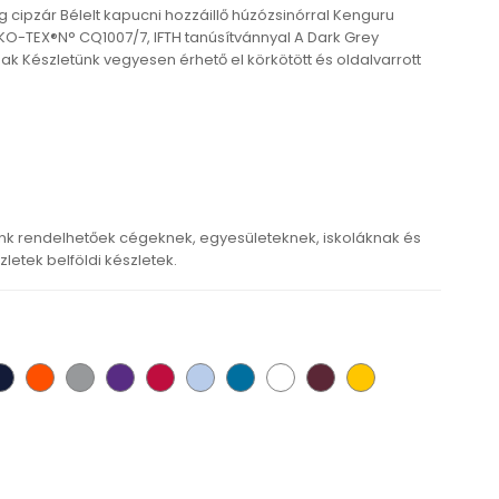
 cipzár Bélelt kapucni hozzáillő húzózsinórral Kenguru
O-TEX®N° CQ1007/7, IFTH tanúsítvánnyal A Dark Grey
k Készletünk vegyesen érhető el körkötött és oldalvarrott
k rendelhetőek cégeknek, egyesületeknek, iskoláknak és
etek belföldi készletek.