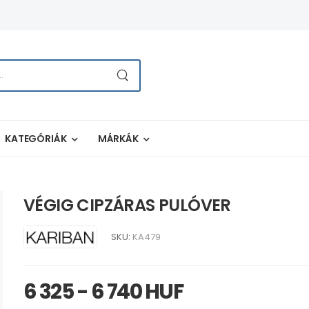
KATEGÓRIÁK
MÁRKÁK
VÉGIG CIPZÁRAS PULÓVER
SKU:
KA479
6 325 - 6 740 HUF