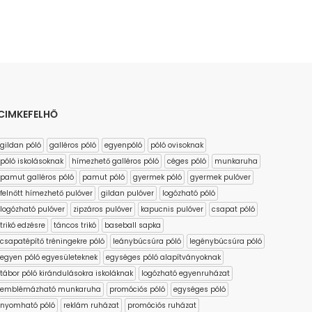
CIMKEFELHŐ
gildan póló
galléros póló
egyenpóló
póló ovisoknak
póló iskolásoknak
hímezhető galléros póló
céges póló
munkaruha
pamut galléros póló
pamut póló
gyermek póló
gyermek pulóver
felnőtt hímezhető pulóver
gildan pulóver
logózható póló
logózható pulóver
zipzáros pulóver
kapucnis pulóver
csapat póló
trikó edzésre
táncos trikó
baseball sapka
csapatépítő tréningekre póló
leánybúcsúra póló
legénybúcsúra póló
egyen póló egyesületeknek
egységes póló alapítványoknak
tábor póló kirándulásokra iskoláknak
logózható egyenruházat
emblémázható munkaruha
promóciós póló
egységes póló
nyomható póló
reklám ruházat
promóciós ruházat