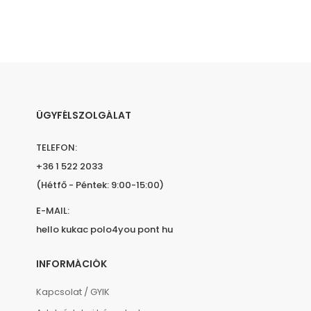
ÜGYFÉLSZOLGÁLAT
TELEFON:
+36 1 522 2033
(Hétfő - Péntek: 9:00-15:00)
E-MAIL:
hello kukac polo4you pont hu
INFORMÁCIÓK
Kapcsolat / GYIK