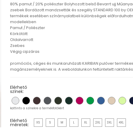
80% pamut / 20% poliészter Bolyhozott belső Bevarrt ujj Műanyag
zsebek Bordázott mandzsetták és szegély STANDARD 100 by OEK
termékek esetében színárnyalatbeli különbségek előfordulhatna
modellekben
Pamut / Poliészter
Körkötött
Oldalvarrott
Zsebes
Végig cipzáras
promóciós, céges és munkaruházati KARIBAN pulóver termékein
magánszemélyeknek is. A weboldalunkon feltüntetett raktárkészl
Elérhető
színek:
kattints a színekre a termékfotókért
Elérhető
XS
S
M
L
XL
2XL
3XL
4XL
méretek: