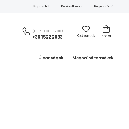
Kapcsolat
Bejelentkezés
Regisztráció
(H-P: 9:00-15:00)
Kedvencek
Kosár
+36 1 522 2033
Újdonságok
Megszűnő termékek