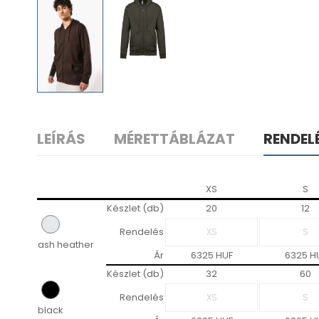
LEÍRÁS
MÉRETTÁBLÁZAT
RENDEL
XS
S
Készlet (db)
20
12
Rendelés
ash heather
Ár
6325 HUF
6325 H
Készlet (db)
32
60
Rendelés
black