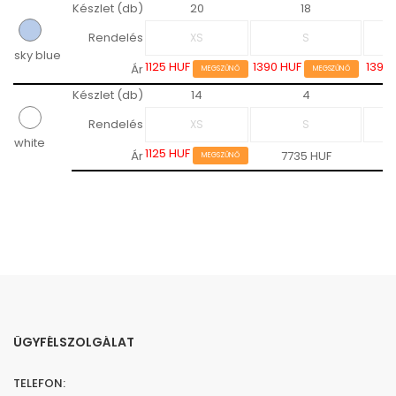
Készlet (db)
20
18
Rendelés
sky blue
1125 HUF
1390 HUF
1390
Ár
MEGSZŰNŐ
MEGSZŰNŐ
Készlet (db)
14
4
Rendelés
white
1125 HUF
Ár
7735 HUF
MEGSZŰNŐ
ÜGYFÉLSZOLGÁLAT
TELEFON: