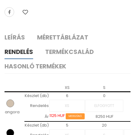
LEÍRÁS
MÉRETTÁBLÁZAT
RENDELÉS
TERMÉKCSALÁD
HASONLÓ TERMÉKEK
XS
S
Készlet (db)
6
0
Rendelés
angora
1125 HUF
Ár
8250 HUF
MEGSZŰNŐ
Készlet (db)
5
20