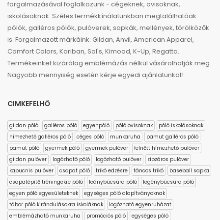
forgalmazásával foglalkozunk - cégeknek, ovisoknak,
iskolásoknak. Széles termékkínálatunkban megtalálhatóak
pólók, galléros pólók, pulóverek, sapkák, mellények, törölközők
is. Forgalmazott márkáink: Gildan, Anvil, American Apparel,
Comfort Colors, Kariban, Sol's, Kimood, K-Up, Regatta.
Termékeinket kizárólag emblémázás nélkül vásárolhatják meg.
Nagyobb mennyiség esetén kérje egyedi ajánlatunkat!
CIMKEFELHŐ
gildan póló
galléros póló
egyenpóló
póló ovisoknak
póló iskolásoknak
hímezhető galléros póló
céges póló
munkaruha
pamut galléros póló
pamut póló
gyermek póló
gyermek pulóver
felnőtt hímezhető pulóver
gildan pulóver
logózható póló
logózható pulóver
zipzáros pulóver
kapucnis pulóver
csapat póló
trikó edzésre
táncos trikó
baseball sapka
csapatépítő tréningekre póló
leánybúcsúra póló
legénybúcsúra póló
egyen póló egyesületeknek
egységes póló alapítványoknak
tábor póló kirándulásokra iskoláknak
logózható egyenruházat
emblémázható munkaruha
promóciós póló
egységes póló