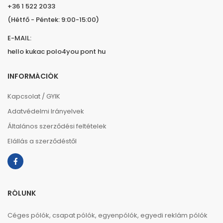
+36 1 522 2033
(Hétfő - Péntek: 9:00-15:00)
E-MAIL:
hello kukac polo4you pont hu
INFORMÁCIÓK
Kapcsolat / GYIK
Adatvédelmi Irányelvek
Általános szerződési feltételek
Elállás a szerződéstől
RÓLUNK
Céges pólók, csapat pólók, egyenpólók, egyedi reklám pólók