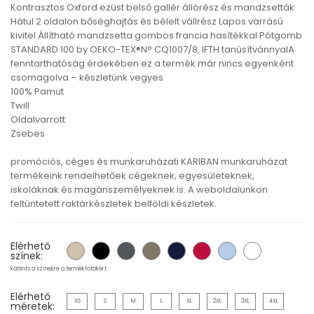
Kontrasztos Oxford ezüst belső gallér állórész és mandzsetták
Hátul 2 oldalon bőséghajtás és bélelt vállrész Lapos varrású
kivitel Állítható mandzsetta gombos francia hasítékkal Pótgomb
STANDARD 100 by OEKO-TEX®N° CQ1007/8, IFTH tanúsítvánnyalA
fenntarthatóság érdekében ez a termék már nincs egyenként
csomagolva – készletünk vegyes
100% Pamut
Twill
Oldalvarrott
Zsebes
promóciós, céges és munkaruházati KARIBAN munkaruházat
termékeink rendelhetőek cégeknek, egyesületeknek,
iskoláknak és magánszemélyeknek is. A weboldalunkon
feltüntetett raktárkészletek belföldi készletek.
Elérhető
színek:
kattints a színekre a termékfotókért
Elérhető
XS
S
M
L
XL
2XL
3XL
4XL
méretek: