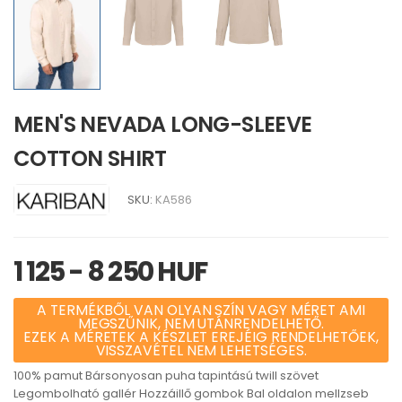
MEN'S NEVADA LONG-SLEEVE
COTTON SHIRT
SKU:
KA586
1 125 - 8 250 HUF
A TERMÉKBŐL VAN OLYAN SZÍN VAGY MÉRET AMI
MEGSZŰNIK, NEM UTÁNRENDELHETŐ.
EZEK A MÉRETEK A KÉSZLET EREJÉIG RENDELHETŐEK,
VISSZAVÉTEL NEM LEHETSÉGES.
100% pamut Bársonyosan puha tapintású twill szövet
Legombolható gallér Hozzáillő gombok Bal oldalon mellzseb