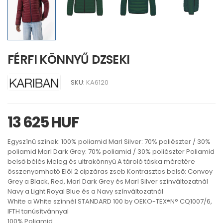
FÉRFI KÖNNYŰ DZSEKI
SKU:
KA6120
13 625 HUF
Egyszínű színek: 100% poliamid Marl Silver: 70% poliészter / 30%
poliamid Marl Dark Grey: 70% poliamid / 30% poliészter Poliamid
belső bélés Meleg és ultrakönnyű A tároló táska méretére
összenyomható Elöl 2 cipzáras zseb Kontrasztos belső: Convoy
Grey a Black, Red, Marl Dark Grey és Marl Silver színváltozatnál
Navy a Light Royal Blue és a Navy színváltozatnál
White a White színnél STANDARD 100 by OEKO-TEX®N° CQ1007/6,
IFTH tanúsítvánnyal
100% Poliamid