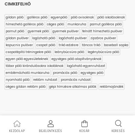
CIMKEFELHŐ
gildan póló
galléros póló
egyenpóló
póló ovisoknak
póló iskolásoknak
hímezhető galléros póló
céges póló
munkaruha
pamut galléros póló
pamut póló
gyermek póló
gyermek pulóver
felnőtt hímezhető pulóver
gildan pulóver
logózható póló
logózható pulóver
zipzáros pulóver
kapucnis pulóver
csapat póló
trikó edzésre
táncos trikó
baseball sapka
csapatépítő tréningekre póló
leánybúcsúra póló
legénybúcsúra póló
egyen póló egyesületeknek
egységes póló alapítványoknak
tábor póló kirándulásokra iskoláknak
logózható egyenruházat
emblémázható munkaruha
promóciós póló
egységes póló
nyomható póló
reklám ruházat
promóciós ruházat
céges gildan reklám póló
gépi hímzésre alkalmas pólók
reklámajándék
Copyright © 2023 polo4you.hu
KEZDŐLAP
BEJELENTKEZÉS
KOSÁR
KERESÉS