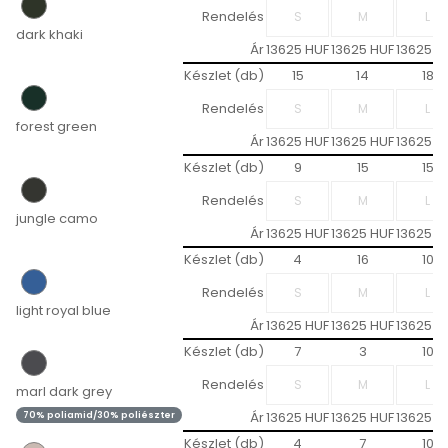
Rendelés
dark khaki
Ár
13625 HUF
13625 HUF
13625 H
Készlet (db)
15
14
18
Rendelés
forest green
Ár
13625 HUF
13625 HUF
13625 H
Készlet (db)
9
15
15
Rendelés
jungle camo
Ár
13625 HUF
13625 HUF
13625 H
Készlet (db)
4
16
10
Rendelés
light royal blue
Ár
13625 HUF
13625 HUF
13625 H
Készlet (db)
7
3
10
Rendelés
marl dark grey
Ár
13625 HUF
13625 HUF
13625 H
70% poliamid/30% poliészter
Készlet (db)
4
7
10