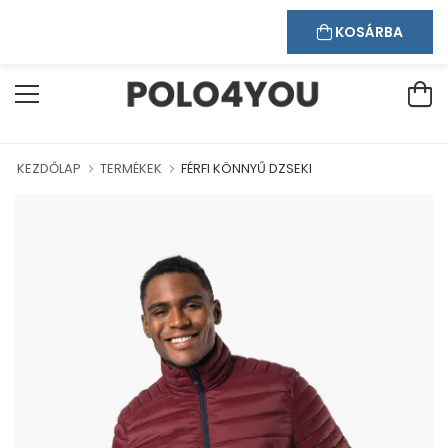
Kapcsolat
Bejelentkezés
Regisztráció
ÜDVÖZÖLJÜK WEBÁRUHÁZUNKBAN!
KOSÁRBA
KEZDŐLAP
TERMÉKEK
FÉRFI KÖNNYŰ DZSEKI