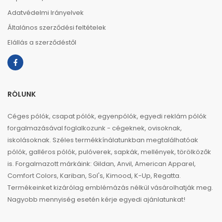
Adatvédelmi Irányelvek
Általános szerződési feltételek
Elállás a szerződéstől
RÓLUNK
Céges pólók, csapat pólók, egyenpólók, egyedi reklám pólók
forgalmazásával foglalkozunk - cégeknek, ovisoknak,
iskolásoknak. Széles termékkínálatunkban megtalálhatóak
pólók, galléros pólók, pulóverek, sapkák, mellények, törölközők
is. Forgalmazott márkáink: Gildan, Anvil, American Apparel,
Comfort Colors, Kariban, Sol's, Kimood, K-Up, Regatta.
Termékeinket kizárólag emblémázás nélkül vásárolhatják meg.
Nagyobb mennyiség esetén kérje egyedi ajánlatunkat!