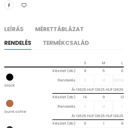
LEÍRÁS
MÉRETTÁBLÁZAT
RENDELÉS
TERMÉKCSALÁD
S
M
L
Készlet (db)
9
5
0
Rendelés
black
Ár
13625 HUF
13625 HUF
13625 H
Készlet (db)
14
9
12
Rendelés
burnt ochre
Ár
13625 HUF
13625 HUF
13625 H
Készlet (db)
6
1
9