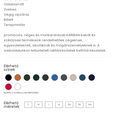
Oldalvarrott
Zsebes
Végig cipzáras
Bélelt
Terepmintás
promóciós, céges és munkaruházati KARIBAN kabát és
széldzseki termékeink rendelhetőek cégeknek,
egyesületeknek, iskoláknak és magánszemélyeknek is. A
weboldalunkon feltüntetett raktárkészletek belföldi készletek.
Elérhető
színek:
kattints a színekre a termékfotókért
Elérhető
S
M
L
XL
2XL
3XL
4XL
méretek: