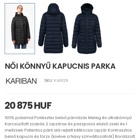
NŐI KÖNNYŰ KAPUCNIS PARKA
SKU:
KA6129
20 875 HUF
100% poliamid Poliészter belső párnázás Meleg és ultrakönnyű
Karcsúsított szabás 2 cipzáras és paszpolos elülső zseb és 1
mellzseb Patentos pánt alá rejtett kétkocsis cipzár Kontrasztos
belső kapucni és törzs (kivéve a Navy színváltozatnál) Bordázott