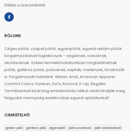
Elállás a szerződéstől
RÓLUNK
Céges pólók, csapat pólók, egyenpólók, egyedi reklám pólók
forgalmazásával foglalkozunk - cégeknek, ovisoknak,
iskolásoknak. Széles termékkínálatunkban megtalálhatóak
pólók, galléros pólók, pulóverek, sapkák, mellények, törölközők
is. Forgalmazott márkáink: Gildan, Anvil, American Apparel,
Comfort Colors, Kariban, Sol's, Kimood, K-Up, Regatta.
Termékeinket kizárólag emblémázás nélkül vásárolhatják meg.
Nagyobb mennyiség esetén kérje egyedi ajánlatunkat!
CIMKEFELHŐ
gildan póló
galléros póló
egyenpóló
póló ovisoknak
póló iskolásoknak