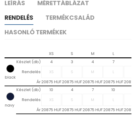
LEÍRÁS
MÉRETTÁBLÁZAT
RENDELÉS
TERMÉKCSALÁD
HASONLÓ TERMÉKEK
XS
S
M
L
XL
Készlet (db)
4
3
4
7
4
Rendelés
black
Ár
20875 HUF
20875 HUF
20875 HUF
20875 HUF
20875
Készlet (db)
10
4
7
10
3
Rendelés
navy
Ár
20875 HUF
20875 HUF
20875 HUF
20875 HUF
20875