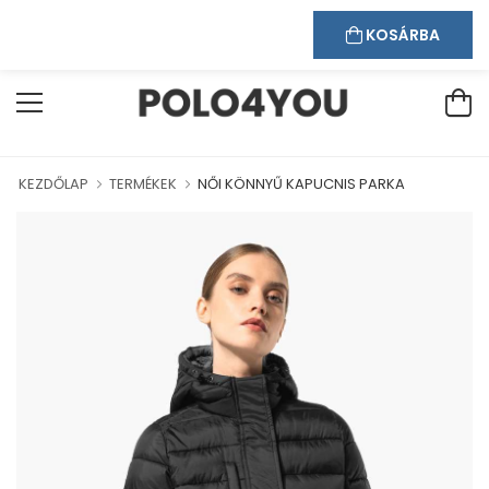
Kapcsolat
Bejelentkezés
Regisztráció
ÜDVÖZÖLJÜK WEBÁRUHÁZUNKBAN!
KOSÁRBA
KEZDŐLAP
TERMÉKEK
NŐI KÖNNYŰ KAPUCNIS PARKA