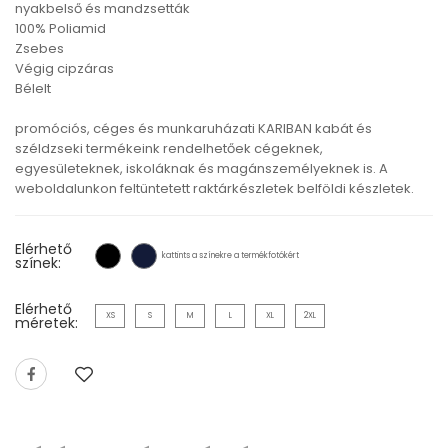
nyakbelső és mandzsetták
100% Poliamid
Zsebes
Végig cipzáras
Bélelt
promóciós, céges és munkaruházati KARIBAN kabát és
széldzseki termékeink rendelhetőek cégeknek,
egyesületeknek, iskoláknak és magánszemélyeknek is. A
weboldalunkon feltüntetett raktárkészletek belföldi készletek.
Elérhető
kattints a színekre a termékfotókért
színek:
Elérhető
XS
S
M
L
XL
2XL
méretek: