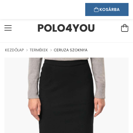
Kapcsolat
Bejelentkezés
Regisztráció
ÜDVÖZÖLJÜK WEBÁRUHÁZUNKBAN!
KOSÁRBA
KEZDŐLAP
TERMÉKEK
CERUZA SZOKNYA