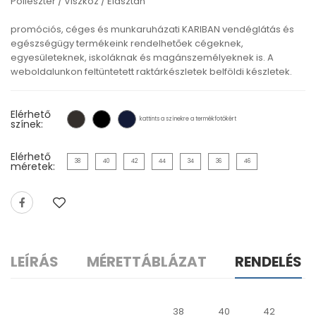
Poliészter / Viszkóz / Elasztán
promóciós, céges és munkaruházati KARIBAN vendéglátás és
egészségügy termékeink rendelhetőek cégeknek,
egyesületeknek, iskoláknak és magánszemélyeknek is. A
weboldalunkon feltüntetett raktárkészletek belföldi készletek.
Elérhető
kattints a színekre a termékfotókért
színek:
Elérhető
38
40
42
44
34
36
46
méretek:
LEÍRÁS
MÉRETTÁBLÁZAT
RENDELÉS
38
40
42
4