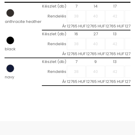
Készlet (db)
7
14
17
1
Rendelés
anthracite heather
Ár
12765 HUF
12765 HUF
12765 HUF
1276
Készlet (db)
16
27
13
Rendelés
black
Ár
12765 HUF
12765 HUF
12765 HUF
1276
Készlet (db)
7
9
13
1
Rendelés
navy
Ár
12765 HUF
12765 HUF
12765 HUF
1276