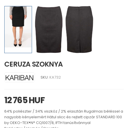
CERUZA SZOKNYA
SKU:
KA732
12 765 HUF
64% poliészter / 34% viszkóz / 2% elasztán Rugalmas béléssel a
nagyobb kényelemért Hátul slicc és rejtett cipzár STANDARD 100
by OEKO-TEX®N° CQ1007/8, IFTH tanúsítvánnyal