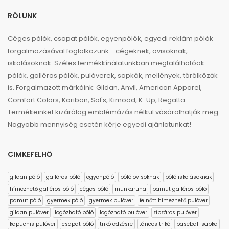
RÓLUNK
Céges pólók, csapat pólók, egyenpólók, egyedi reklám pólók
forgalmazásával foglalkozunk - cégeknek, ovisoknak,
iskolásoknak. Széles termékkínálatunkban megtalálhatóak
pólók, galléros pólók, pulóverek, sapkák, mellények, törölközők
is. Forgalmazott márkáink: Gildan, Anvil, American Apparel,
Comfort Colors, Kariban, Sol's, Kimood, K-Up, Regatta.
Termékeinket kizárólag emblémázás nélkül vásárolhatják meg.
Nagyobb mennyiség esetén kérje egyedi ajánlatunkat!
CIMKEFELHŐ
gildan póló
galléros póló
egyenpóló
póló ovisoknak
póló iskolásoknak
hímezhető galléros póló
céges póló
munkaruha
pamut galléros póló
pamut póló
gyermek póló
gyermek pulóver
felnőtt hímezhető pulóver
gildan pulóver
logózható póló
logózható pulóver
zipzáros pulóver
kapucnis pulóver
csapat póló
trikó edzésre
táncos trikó
baseball sapka