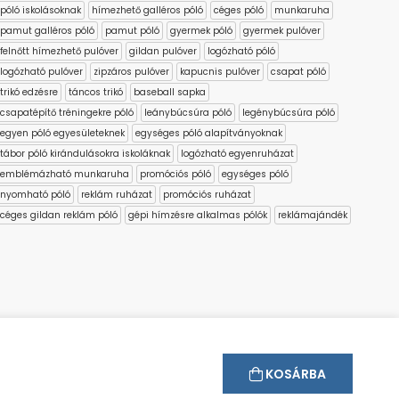
póló iskolásoknak
hímezhető galléros póló
céges póló
munkaruha
pamut galléros póló
pamut póló
gyermek póló
gyermek pulóver
felnőtt hímezhető pulóver
gildan pulóver
logózható póló
logózható pulóver
zipzáros pulóver
kapucnis pulóver
csapat póló
trikó edzésre
táncos trikó
baseball sapka
csapatépítő tréningekre póló
leánybúcsúra póló
legénybúcsúra póló
egyen póló egyesületeknek
egységes póló alapítványoknak
tábor póló kirándulásokra iskoláknak
logózható egyenruházat
emblémázható munkaruha
promóciós póló
egységes póló
nyomható póló
reklám ruházat
promóciós ruházat
céges gildan reklám póló
gépi hímzésre alkalmas pólók
reklámajándék
KOSÁRBA