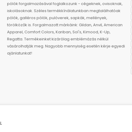
pólók forgalmazásával foglalkozunk - cégeknek, ovisoknak,
iskolásoknak. Széles termékkínálatunkban megtalálhatóak
pólók, galléros pólók, pulóverek, sapkák, mellények,
törölközők is. Forgalmazott márkáink: Gildan, Anvil, American
Apparel, Comfort Colors, Kariban, Sol's, Kimood, K-Up,
Regatta. Termékeinket kizárólag emblémázás nélkül
vásárolhatják meg. Nagyobb mennyiség esetén kérje egyedi
ajánlatunkat!
L