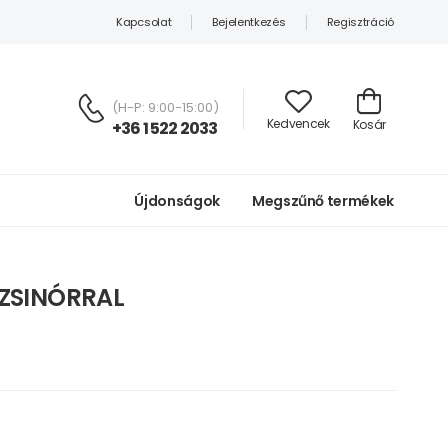
Kapcsolat
Bejelentkezés
Regisztráció
(H-P: 9:00-15:00)
Kedvencek
Kosár
+36 1 522 2033
Újdonságok
Megszűnő termékek
ZSINÓRRAL