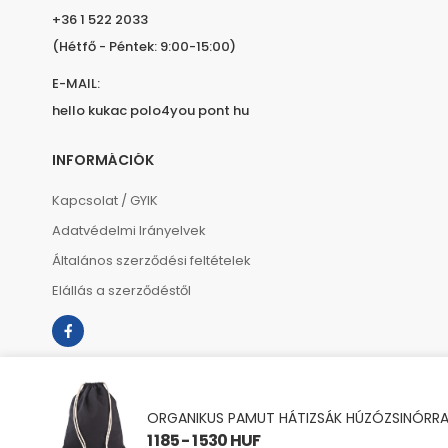
+36 1 522 2033
(Hétfő - Péntek: 9:00-15:00)
E-MAIL:
hello kukac polo4you pont hu
INFORMÁCIÓK
Kapcsolat / GYIK
Adatvédelmi Irányelvek
Általános szerződési feltételek
Elállás a szerződéstől
ORGANIKUS PAMUT HÁTIZSÁK HÚZÓZSINÓRRA
1 185 - 1 530 HUF
Copyright © 2023 polo4you.hu