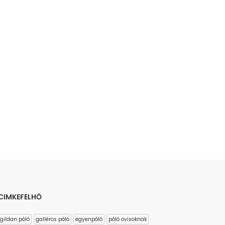
CIMKEFELHŐ
gildan póló
galléros póló
egyenpóló
póló ovisoknak