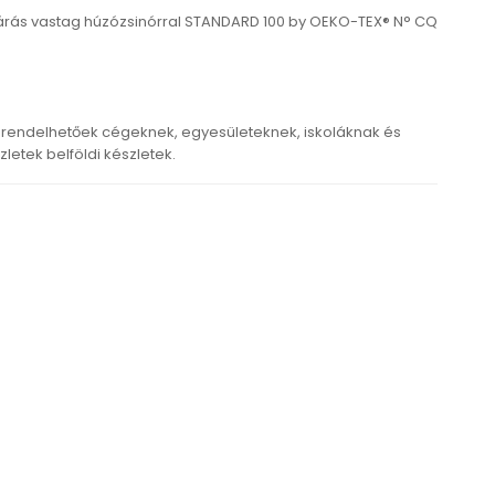
árás vastag húzózsinórral STANDARD 100 by OEKO-TEX® N° CQ
rendelhetőek cégeknek, egyesületeknek, iskoláknak és
etek belföldi készletek.