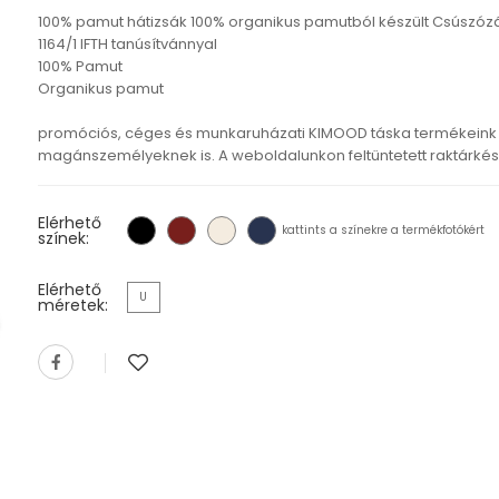
100% pamut hátizsák 100% organikus pamutból készült Csúszóz
1164/1 IFTH tanúsítvánnyal
100% Pamut
Organikus pamut
promóciós, céges és munkaruházati KIMOOD táska termékeink 
magánszemélyeknek is. A weboldalunkon feltüntetett raktárkészl
Elérhető
kattints a színekre a termékfotókért
színek:
Elérhető
U
méretek: