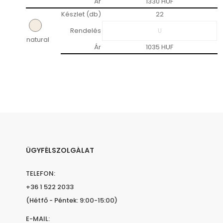
Ár
1330 HUF
Készlet (db)
22
Rendelés
natural
Ár
1035 HUF
ÜGYFÉLSZOLGÁLAT
TELEFON:
+36 1 522 2033
(Hétfő - Péntek: 9:00-15:00)
E-MAIL: