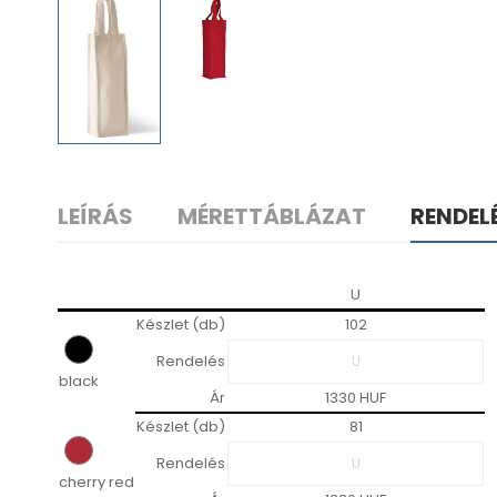
LEÍRÁS
MÉRETTÁBLÁZAT
RENDEL
U
Készlet (db)
102
Rendelés
black
Ár
1330 HUF
Készlet (db)
81
Rendelés
cherry red