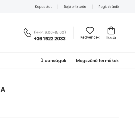
Kapcsolat
Bejelentkezés
Regisztráció
(H-P: 9:00-15:00)
Kedvencek
Kosár
+36 1 522 2033
Újdonságok
Megszűnő termékek
KA