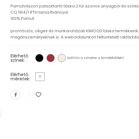
Pamutvászon palacktartó táska 2 fül azonos anyagból és szín
CQ 1164/1 IFTH tanúsítvánnyal
100% Pamut
promóciós, céges és munkaruházati KIMOOD táska termékeink 
magánszemélyeknek is. A weboldalunkon feltüntetett raktárkészl
Elérhető
kattints a színekre a termékfotókért
színek:
Elérhető
U
méretek: