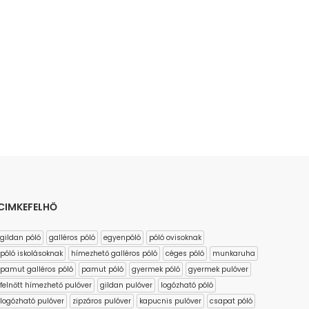
CIMKEFELHŐ
gildan póló
galléros póló
egyenpóló
póló ovisoknak
póló iskolásoknak
hímezhető galléros póló
céges póló
munkaruha
pamut galléros póló
pamut póló
gyermek póló
gyermek pulóver
felnőtt hímezhető pulóver
gildan pulóver
logózható póló
logózható pulóver
zipzáros pulóver
kapucnis pulóver
csapat póló