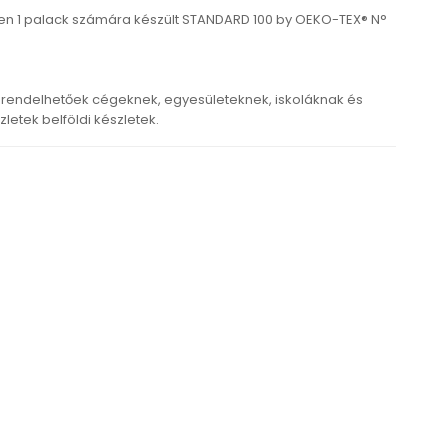
ben 1 palack számára készült STANDARD 100 by OEKO-TEX® N°
rendelhetőek cégeknek, egyesületeknek, iskoláknak és
etek belföldi készletek.