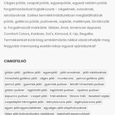
Céges pólók, csapat pólók, egyenpólók, egyedi reklám pólók
forgalmazásával foglalkozunk - cégeknek, ovisoknak,
iskolásoknak. Széles termékkínálatunkban megtalálhatóak
pólók, galléros pólók, pulóverek, sapkák, mellények, törölközők
is. Forgalmazott márkáink: Gildan, Anvil, American Apparel,
Comfort Colors, Kariban, Sol's, Kimood, K-Up, Regatta.
Termékeinket kizárólag emblémázás nélkül vásárolhatják meg.
Nagyobb mennyiség esetén kérje egyedi ajánlatunkat!
CIMKEFELHŐ
gildan póló
galléros póló
egyenpóló
póló ovisoknak
póló iskolásoknak
hímezhető galléros póló
céges póló
munkaruha
pamut galléros póló
pamut póló
gyermek póló
gyermek pulóver
felnőtt hímezhető pulóver
gildan pulóver
logózható póló
logózható pulóver
zipzáros pulóver
kapucnis pulóver
csapat póló
trikó edzésre
táncos trikó
baseball sapka
csapatépítő tréningekre póló
leánybúcsúra póló
legénybúcsúra póló
egyen póló egyesületeknek
egységes póló alapítványoknak
tábor póló kirándulásokra iskoláknak
logózható egyenruházat