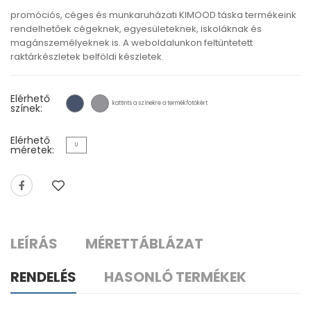
promóciós, céges és munkaruházati KIMOOD táska termékeink
rendelhetőek cégeknek, egyesületeknek, iskoláknak és
magánszemélyeknek is. A weboldalunkon feltüntetett
raktárkészletek belföldi készletek.
Elérhető
kattints a színekre a termékfotókért
színek:
Elérhető
U
méretek:
LEÍRÁS
MÉRETTÁBLÁZAT
RENDELÉS
HASONLÓ TERMÉKEK