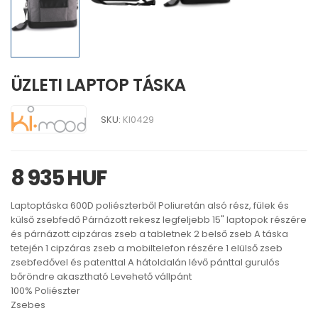
ÜZLETI LAPTOP TÁSKA
SKU:
KI0429
8 935 HUF
Laptoptáska 600D poliészterből Poliuretán alsó rész, fülek és
külső zsebfedő Párnázott rekesz legfeljebb 15" laptopok részére
és párnázott cipzáras zseb a tabletnek 2 belső zseb A táska
tetején 1 cipzáras zseb a mobiltelefon részére 1 elülső zseb
zsebfedővel és patenttal A hátoldalán lévő pánttal gurulós
bőröndre akasztható Levehető vállpánt
100% Poliészter
Zsebes