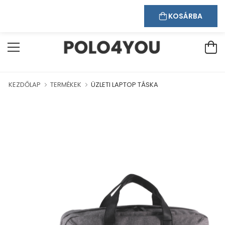
Kapcsolat
Bejelentkezés
Regisztráció
ÜDVÖZÖLJÜK WEBÁRUHÁZUNKBAN!
KOSÁRBA
KEZDŐLAP
TERMÉKEK
ÜZLETI LAPTOP TÁSKA