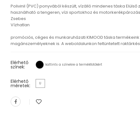
Polivinil (PVC) ponyvából készült, vízálló mindenes táska Elülső 
használható a tengeren, vízi sportokhoz és motorkerékpározá
Zsebes
Vízhatlan
promóciós, céges és munkaruházati KIMOOD táska termékeink 
magánszemélyeknek is. A weboldalunkon feltüntetett raktárkészl
Elérhető
kattints a színekre a termékfotókért
színek:
Elérhető
U
méretek: