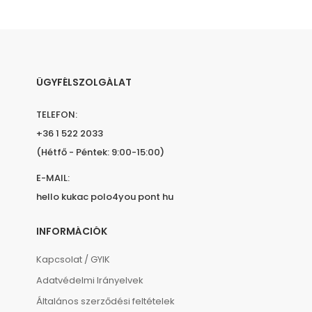
ÜGYFÉLSZOLGÁLAT
TELEFON:
+36 1 522 2033
(Hétfő - Péntek: 9:00-15:00)
E-MAIL:
hello kukac polo4you pont hu
INFORMÁCIÓK
Kapcsolat / GYIK
Adatvédelmi Irányelvek
Általános szerződési feltételek