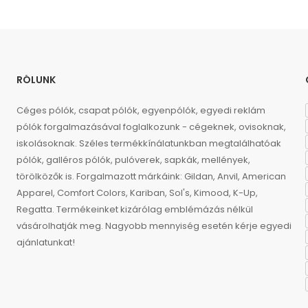
RÓLUNK
Céges pólók, csapat pólók, egyenpólók, egyedi reklám
pólók forgalmazásával foglalkozunk - cégeknek, ovisoknak,
iskolásoknak. Széles termékkínálatunkban megtalálhatóak
pólók, galléros pólók, pulóverek, sapkák, mellények,
törölközők is. Forgalmazott márkáink: Gildan, Anvil, American
Apparel, Comfort Colors, Kariban, Sol's, Kimood, K-Up,
Regatta. Termékeinket kizárólag emblémázás nélkül
vásárolhatják meg. Nagyobb mennyiség esetén kérje egyedi
ajánlatunkat!