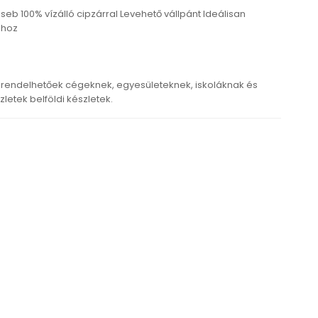
zseb 100% vízálló cipzárral Levehető vállpánt Ideálisan
shoz
rendelhetőek cégeknek, egyesületeknek, iskoláknak és
etek belföldi készletek.