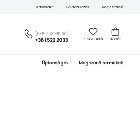
Kapcsolat
Bejelentkezés
Regisztráció
(H-P: 9:00-15:00)
Kedvencek
Kosár
+36 1 522 2033
Újdonságok
Megszűnő termékek