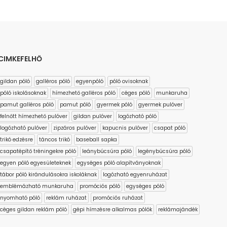
CIMKEFELHŐ
gildan póló
galléros póló
egyenpóló
póló ovisoknak
póló iskolásoknak
hímezhető galléros póló
céges póló
munkaruha
pamut galléros póló
pamut póló
gyermek póló
gyermek pulóver
felnőtt hímezhető pulóver
gildan pulóver
logózható póló
logózható pulóver
zipzáros pulóver
kapucnis pulóver
csapat póló
trikó edzésre
táncos trikó
baseball sapka
csapatépítő tréningekre póló
leánybúcsúra póló
legénybúcsúra póló
egyen póló egyesületeknek
egységes póló alapítványoknak
tábor póló kirándulásokra iskoláknak
logózható egyenruházat
emblémázható munkaruha
promóciós póló
egységes póló
nyomható póló
reklám ruházat
promóciós ruházat
céges gildan reklám póló
gépi hímzésre alkalmas pólók
reklámajándék