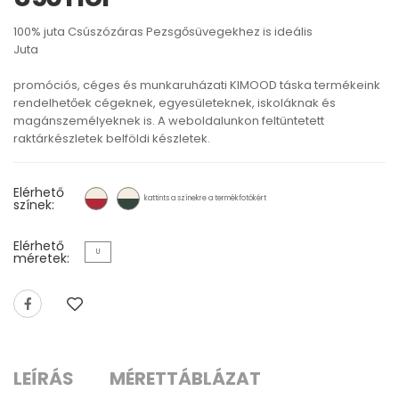
100% juta Csúszózáras Pezsgősüvegekhez is ideális
Juta
promóciós, céges és munkaruházati KIMOOD táska termékeink
rendelhetőek cégeknek, egyesületeknek, iskoláknak és
magánszemélyeknek is. A weboldalunkon feltüntetett
raktárkészletek belföldi készletek.
Elérhető
kattints a színekre a termékfotókért
színek:
Elérhető
U
méretek:
LEÍRÁS
MÉRETTÁBLÁZAT