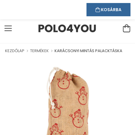
Kapcsolat
Bejelentkezés
Regisztráció
ÜDVÖZÖLJÜK WEBÁRUHÁZUNKBAN!
KOSÁRBA
KEZDŐLAP
TERMÉKEK
KARÁCSONYI MINTÁS PALACKTÁSKA