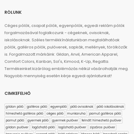
RÓLUNK
Céges pólók, csapat pólók, egyenpólók, egyedi reklám pólók
forgalmazásával foglalkozunk - cégeknek, ovisoknak,
iskolásoknak. Széles termékkínálatunkban megtalálhatóak
pólók, galléros pólók, pulóverek, sapkák, mellények, törölközők
is. Forgalmazott márkáink: Gildan, Anvil, American Apparel,
Comfort Colors, Kariban, Sol's, Kimood, K-Up, Regatta.
Termékeinket kizárólag emblémázás nélkül vásárolhatják meg.
Nagyobb mennyiség esetén kérje egyedi ajánlatunkat!
CIMKEFELHŐ
gildan póló
galléros póló
egyenpóló
póló ovisoknak
póló iskolásoknak
hímezhető galléros póló
céges póló
munkaruha
pamut galléros póló
pamut póló
gyermek póló
gyermek pulóver
felnőtt hímezhető pulóver
gildan pulóver
logózható póló
logózható pulóver
zipzáros pulóver