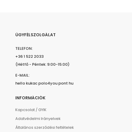
ÜGYFÉLSZOLGÁLAT
TELEFON:
+36 1 522 2033
(Hétfő - Péntek: 9:00-15:00)
E-MAIL:
hello kukac polo4you pont hu
INFORMÁCIÓK
Kapcsolat / GYIK
Adatvédelmi Irányelvek
Általános szerződési feltételek