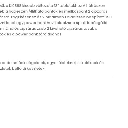
ől, a KI0888 kisebb változata 13" tabletekhez A hátrészen
eb a hátrészen Állítható pántok és mellkaspánt 2 cipzáras
 stb. rögzítéséhez és 2 oldalzseb 1 oldalzseb beépített USB
kozni lehet egy power bankhez 1 oldalzseb spirál lopásgátló
rni 2 hálós cipzáras zseb 2 kivehető cipzáras tasak a
ckok és a power bank tárolásához
rendelhetőek cégeknek, egyesületeknek, iskoláknak és
etek belföldi készletek.