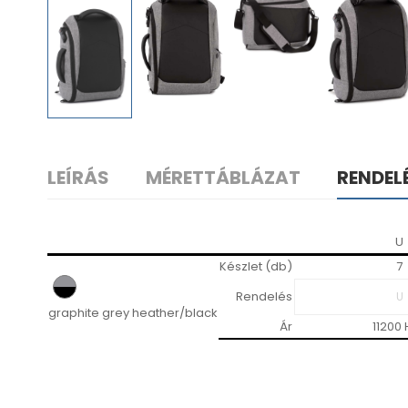
LEÍRÁS
MÉRETTÁBLÁZAT
RENDEL
U
Készlet (db)
7
Rendelés
graphite grey heather/black
Ár
11200