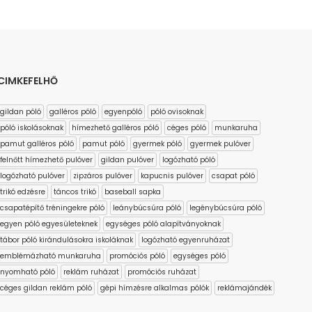
CIMKEFELHŐ
gildan póló
galléros póló
egyenpóló
póló ovisoknak
póló iskolásoknak
hímezhető galléros póló
céges póló
munkaruha
pamut galléros póló
pamut póló
gyermek póló
gyermek pulóver
felnőtt hímezhető pulóver
gildan pulóver
logózható póló
logózható pulóver
zipzáros pulóver
kapucnis pulóver
csapat póló
trikó edzésre
táncos trikó
baseball sapka
csapatépítő tréningekre póló
leánybúcsúra póló
legénybúcsúra póló
egyen póló egyesületeknek
egységes póló alapítványoknak
tábor póló kirándulásokra iskoláknak
logózható egyenruházat
emblémázható munkaruha
promóciós póló
egységes póló
nyomható póló
reklám ruházat
promóciós ruházat
céges gildan reklám póló
gépi hímzésre alkalmas pólók
reklámajándék