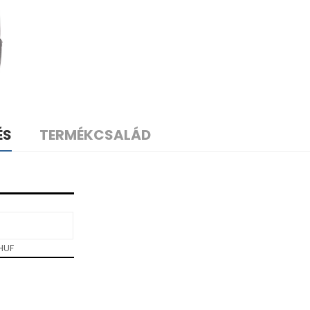
ÉS
TERMÉKCSALÁD
 HUF