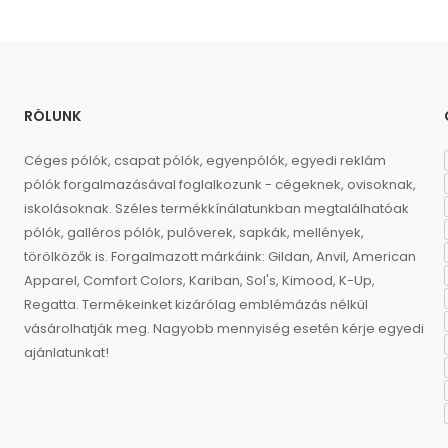
RÓLUNK
Céges pólók, csapat pólók, egyenpólók, egyedi reklám
pólók forgalmazásával foglalkozunk - cégeknek, ovisoknak,
iskolásoknak. Széles termékkínálatunkban megtalálhatóak
pólók, galléros pólók, pulóverek, sapkák, mellények,
törölközők is. Forgalmazott márkáink: Gildan, Anvil, American
Apparel, Comfort Colors, Kariban, Sol's, Kimood, K-Up,
Regatta. Termékeinket kizárólag emblémázás nélkül
vásárolhatják meg. Nagyobb mennyiség esetén kérje egyedi
ajánlatunkat!