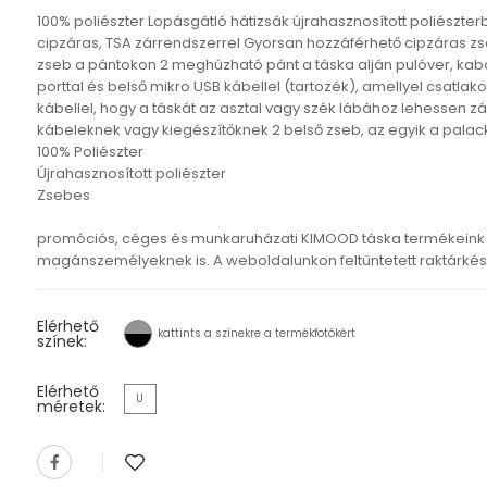
100% poliészter Lopásgátló hátizsák újrahasznosított poliészterb
cipzáras, TSA zárrendszerrel Gyorsan hozzáférhető cipzáras zs
zseb a pántokon 2 meghúzható pánt a táska alján pulóver, kabát
porttal és belső mikro USB kábellel (tartozék), amellyel csatla
kábellel, hogy a táskát az asztal vagy szék lábához lehessen zá
kábeleknek vagy kiegészítőknek 2 belső zseb, az egyik a pala
100% Poliészter
Újrahasznosított poliészter
Zsebes
promóciós, céges és munkaruházati KIMOOD táska termékeink 
magánszemélyeknek is. A weboldalunkon feltüntetett raktárkészl
Elérhető
kattints a színekre a termékfotókért
színek:
Elérhető
U
méretek: