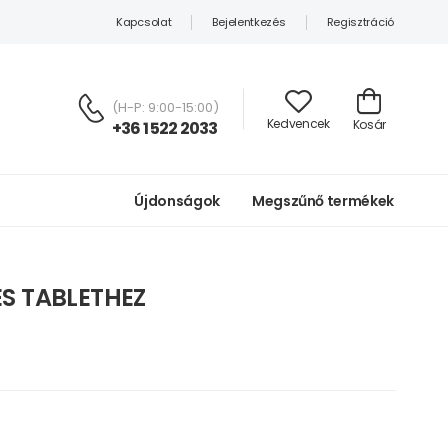
Kapcsolat
Bejelentkezés
Regisztráció
(H-P: 9:00-15:00)
Kedvencek
Kosár
+36 1 522 2033
Újdonságok
Megszűnő termékek
S TABLETHEZ