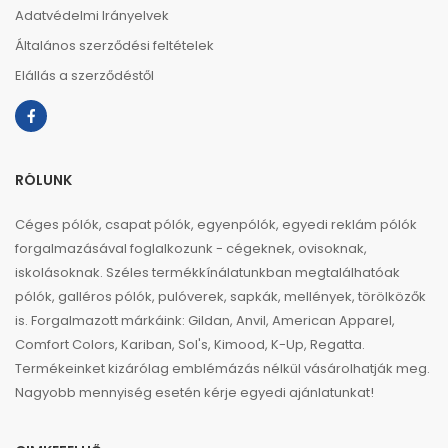
Adatvédelmi Irányelvek
Általános szerződési feltételek
Elállás a szerződéstől
RÓLUNK
Céges pólók, csapat pólók, egyenpólók, egyedi reklám pólók
forgalmazásával foglalkozunk - cégeknek, ovisoknak,
iskolásoknak. Széles termékkínálatunkban megtalálhatóak
pólók, galléros pólók, pulóverek, sapkák, mellények, törölközők
is. Forgalmazott márkáink: Gildan, Anvil, American Apparel,
Comfort Colors, Kariban, Sol's, Kimood, K-Up, Regatta.
Termékeinket kizárólag emblémázás nélkül vásárolhatják meg.
Nagyobb mennyiség esetén kérje egyedi ajánlatunkat!