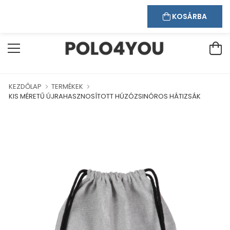
Kapcsolat
Bejelentkezés
Regisztráció
NKBAN!
KOSÁRBA
KEZDŐLAP
TERMÉKEK
KIS MÉRETŰ ÚJRAHASZNOSÍTOTT HÚZÓZSINÓROS HÁTIZSÁK