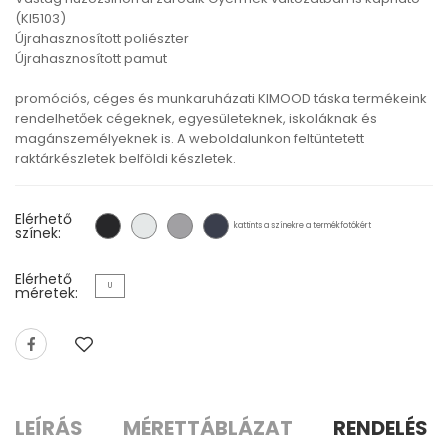
(KI5103)
Újrahasznosított poliészter
Újrahasznosított pamut
promóciós, céges és munkaruházati KIMOOD táska termékeink
rendelhetőek cégeknek, egyesületeknek, iskoláknak és
magánszemélyeknek is. A weboldalunkon feltüntetett
raktárkészletek belföldi készletek.
Elérhető
kattints a színekre a termékfotókért
színek:
Elérhető
U
méretek:
LEÍRÁS
MÉRETTÁBLÁZAT
RENDELÉS