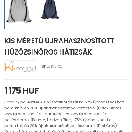
KIS MÉRETŰ ÚJRAHASZNOSÍTOTT
HÚZÓZSINÓROS HÁTIZSÁK
SKU:
KI5102
1 175 HUF
Pamut / poliészter Kis húzózsinóros táska 67% újrahasznosított
pamutból és 30% újrahasznosított poliészterből (Black Night),
75% újrahasznosított pamutból és 22% újrahasznosított
poliészterből (Ecume, Horizon Blue), 75% újrahasznosított
pamutból és 20% újrahasznosított poliészterből (Flint Grey)
Vastag húzózsinórral záródik Gyermek változatban is kapható