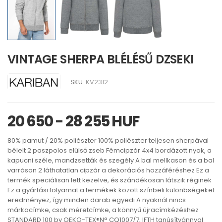
VINTAGE SHERPA BLÉLÉSŰ DZSEKI
SKU:
KV2312
20 650 - 28 255 HUF
80% pamut / 20% poliészter 100% poliészter teljesen sherpával
bélelt 2 paszpolos elülső zseb Fémcipzár 4x4 bordázott nyak, a
kapucni széle, mandzsetták és szegély A bal mellkason és a bal
varráson 2 láthatatlan cipzár a dekorációs hozzáféréshez Ez a
termék speciálisan lett kezelve, és szándékosan látszik réginek
Ez a gyártási folyamat a termékek között színbeli különbségeket
eredményez, így minden darab egyedi A nyaknál nincs
márkacímke, csak méretcímke, a könnyű újracímkézéshez
STANDARD 100 by OEKO-TEX®N° CQ1007/7, IFTH tanúsítvánnyal