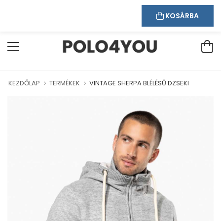
Kapcsolat
Bejelentkezés
Regisztráció
DVÖZÖLJÜK WEBÁRUHÁZUNKBAN!
KOSÁRBA
KEZDŐLAP
TERMÉKEK
VINTAGE SHERPA BLÉLÉSŰ DZSEKI