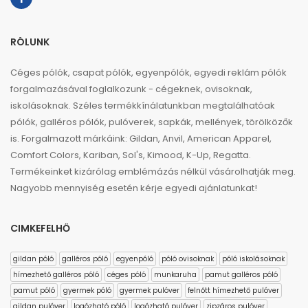
RÓLUNK
Céges pólók, csapat pólók, egyenpólók, egyedi reklám pólók
forgalmazásával foglalkozunk - cégeknek, ovisoknak,
iskolásoknak. Széles termékkínálatunkban megtalálhatóak
pólók, galléros pólók, pulóverek, sapkák, mellények, törölközők
is. Forgalmazott márkáink: Gildan, Anvil, American Apparel,
Comfort Colors, Kariban, Sol's, Kimood, K-Up, Regatta.
Termékeinket kizárólag emblémázás nélkül vásárolhatják meg.
Nagyobb mennyiség esetén kérje egyedi ajánlatunkat!
CIMKEFELHŐ
gildan póló
galléros póló
egyenpóló
póló ovisoknak
póló iskolásoknak
hímezhető galléros póló
céges póló
munkaruha
pamut galléros póló
pamut póló
gyermek póló
gyermek pulóver
felnőtt hímezhető pulóver
gildan pulóver
logózható póló
logózható pulóver
zipzáros pulóver