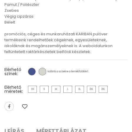
Pamut / Poliészter
Zsebes
Végig cipzáras
Bélelt
promóciós, céges és munkaruházati KARIBAN pulóver
termékeink rendelhetőek cégeknek, egyesületeknek,
iskoláknak és magánszemélyeknek is. A weboldalunkon
feltüntetett raktárkészletek belföldi készletek.
Elérhető
kattints a színekre a termékfotókért
színek:
Elérhető
XS
S
M
L
XL
2XL
3XL
méretek:
LEÍRÁS
MÉRETTÁBLÁZAT