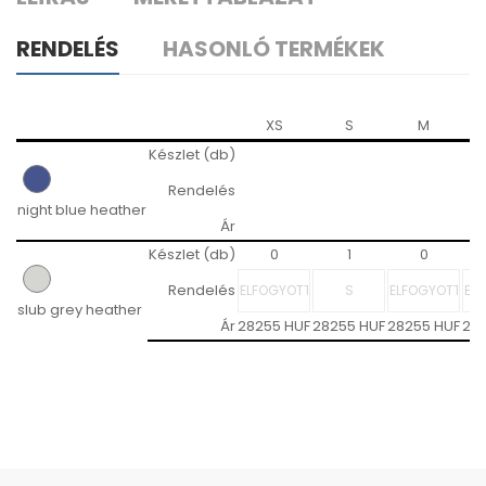
RENDELÉS
HASONLÓ TERMÉKEK
XS
S
M
Készlet (db)
Rendelés
night blue heather
Ár
Készlet (db)
0
1
0
Rendelés
slub grey heather
Ár
28255 HUF
28255 HUF
28255 HUF
28