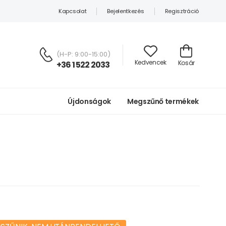
Kapcsolat
Bejelentkezés
Regisztráció
(H-P: 9:00-15:00)
Kedvencek
Kosár
+36 1 522 2033
Újdonságok
Megszűnő termékek