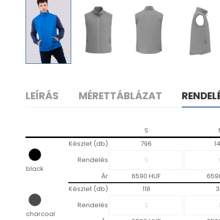
LEÍRÁS
MÉRETTÁBLÁZAT
RENDEL
S
Készlet (db)
796
1
Rendelés
black
Ár
6590 HUF
659
Készlet (db)
118
3
Rendelés
charcoal