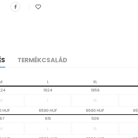
ÉS
TERMÉKCSALÁD
M
L
XL
424
1924
1959
0 HUF
6590 HUF
6590 HUF
65
67
615
509