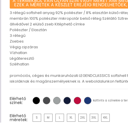
A TERMÉKBŐL VAN OLYAN SZÍN VAGY MÉRET AMI MEG
EZEK A MÉRETEK A KÉSZLET EREJÉIG RENDELHETŐEK,
3 rétegű softshell anyag 92% poliészter / 8% elasztán külső r
membrán 100% poliészter mikropolár belső réteg Szélálló Sztrec
állvédővel 2 elülső zseb Kitéphető címke
Poliészter / Elasztán
3 rétegű
Zsebes
Végig cipzáras
Vízhatlan
Légáteresztő
Szélhatlan
promóciós, céges és munkaruházati LEGENDCLASSICS softshell
iskoláknak és magánszemélyeknek is. A weboldalunkon feltüntete
Elérhető
kattints a színekre a te
színek:
Elérhető
S
M
L
XL
2XL
3XL
4XL
méretek: