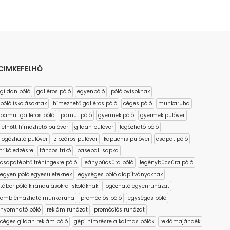
CIMKEFELHŐ
gildan póló
galléros póló
egyenpóló
póló ovisoknak
póló iskolásoknak
hímezhető galléros póló
céges póló
munkaruha
pamut galléros póló
pamut póló
gyermek póló
gyermek pulóver
felnőtt hímezhető pulóver
gildan pulóver
logózható póló
logózható pulóver
zipzáros pulóver
kapucnis pulóver
csapat póló
trikó edzésre
táncos trikó
baseball sapka
csapatépítő tréningekre póló
leánybúcsúra póló
legénybúcsúra póló
egyen póló egyesületeknek
egységes póló alapítványoknak
tábor póló kirándulásokra iskoláknak
logózható egyenruházat
emblémázható munkaruha
promóciós póló
egységes póló
nyomható póló
reklám ruházat
promóciós ruházat
céges gildan reklám póló
gépi hímzésre alkalmas pólók
reklámajándék