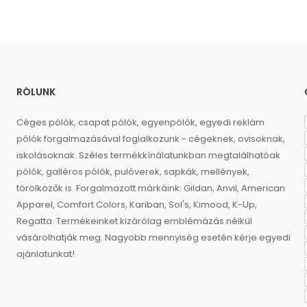
RÓLUNK
Céges pólók, csapat pólók, egyenpólók, egyedi reklám
pólók forgalmazásával foglalkozunk - cégeknek, ovisoknak,
iskolásoknak. Széles termékkínálatunkban megtalálhatóak
pólók, galléros pólók, pulóverek, sapkák, mellények,
törölközők is. Forgalmazott márkáink: Gildan, Anvil, American
Apparel, Comfort Colors, Kariban, Sol's, Kimood, K-Up,
Regatta. Termékeinket kizárólag emblémázás nélkül
vásárolhatják meg. Nagyobb mennyiség esetén kérje egyedi
ajánlatunkat!