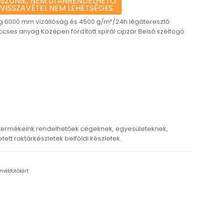
SZŰNIK, NEM UTÁNRENDELHETŐ.
 VISSZAVÉTEL NEM LEHETSÉGES.
éteg 6000 mm vízállóság és 4500 g/m²/24h légáteresztő
cses anyag Középen fordított spirál cipzár Belső szélfogó
 termékeink rendelhetőek cégeknek, egyesületeknek,
tt raktárkészletek belföldi készletek.
rmékfotókért