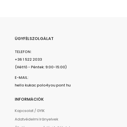
ÜGYFÉLSZOLGÁLAT
TELEFON:
+36 1 522 2033
(Hétfő - Péntek: 9:00-15:00)
E-MAIL:
hello kukac polo4you pont hu
INFORMÁCIÓK
Kapcsolat / GYIK
Adatvédelmi Irányelvek