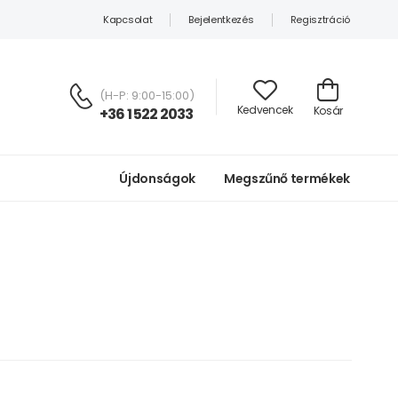
Kapcsolat
Bejelentkezés
Regisztráció
(H-P: 9:00-15:00)
Kedvencek
Kosár
+36 1 522 2033
Újdonságok
Megszűnő termékek