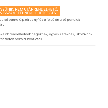
SZŰNIK, NEM UTÁNRENDELHETŐ.
 VISSZAVÉTEL NEM LEHETSÉGES.
belső párna Cipzáras nyílás a felső és alsó panelek
óra
keink rendelhetőek cégeknek, egyesületeknek, iskoláknak
szletek belföldi készletek.