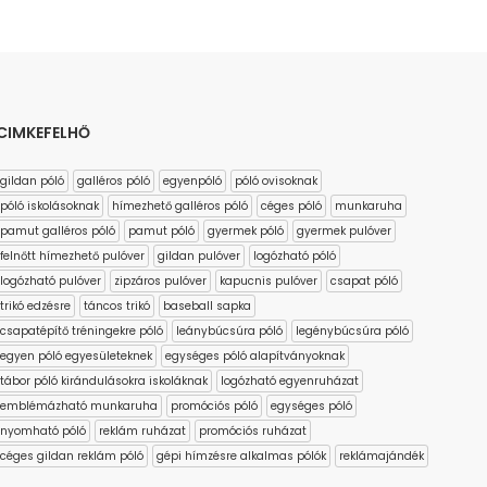
CIMKEFELHŐ
gildan póló
galléros póló
egyenpóló
póló ovisoknak
póló iskolásoknak
hímezhető galléros póló
céges póló
munkaruha
pamut galléros póló
pamut póló
gyermek póló
gyermek pulóver
felnőtt hímezhető pulóver
gildan pulóver
logózható póló
logózható pulóver
zipzáros pulóver
kapucnis pulóver
csapat póló
trikó edzésre
táncos trikó
baseball sapka
csapatépítő tréningekre póló
leánybúcsúra póló
legénybúcsúra póló
egyen póló egyesületeknek
egységes póló alapítványoknak
tábor póló kirándulásokra iskoláknak
logózható egyenruházat
emblémázható munkaruha
promóciós póló
egységes póló
nyomható póló
reklám ruházat
promóciós ruházat
céges gildan reklám póló
gépi hímzésre alkalmas pólók
reklámajándék