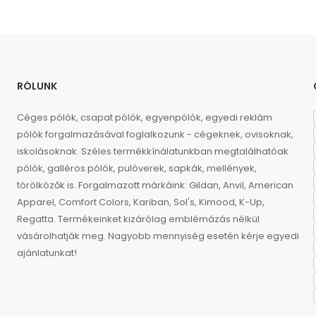
RÓLUNK
Céges pólók, csapat pólók, egyenpólók, egyedi reklám
pólók forgalmazásával foglalkozunk - cégeknek, ovisoknak,
iskolásoknak. Széles termékkínálatunkban megtalálhatóak
pólók, galléros pólók, pulóverek, sapkák, mellények,
törölközők is. Forgalmazott márkáink: Gildan, Anvil, American
Apparel, Comfort Colors, Kariban, Sol's, Kimood, K-Up,
Regatta. Termékeinket kizárólag emblémázás nélkül
vásárolhatják meg. Nagyobb mennyiség esetén kérje egyedi
ajánlatunkat!