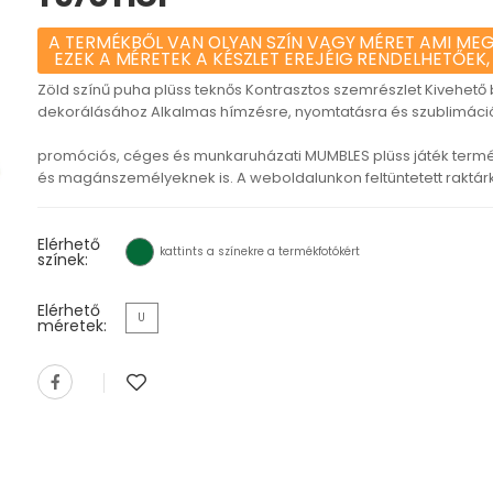
A TERMÉKBŐL VAN OLYAN SZÍN VAGY MÉRET AMI MEG
EZEK A MÉRETEK A KÉSZLET EREJÉIG RENDELHETŐEK,
Zöld színű puha plüss teknős Kontrasztos szemrészlet Kivehető 
dekorálásához Alkalmas hímzésre, nyomtatásra és szublimáci
promóciós, céges és munkaruházati MUMBLES plüss játék termé
és magánszemélyeknek is. A weboldalunkon feltüntetett raktárké
Elérhető
kattints a színekre a termékfotókért
színek:
Elérhető
U
méretek: