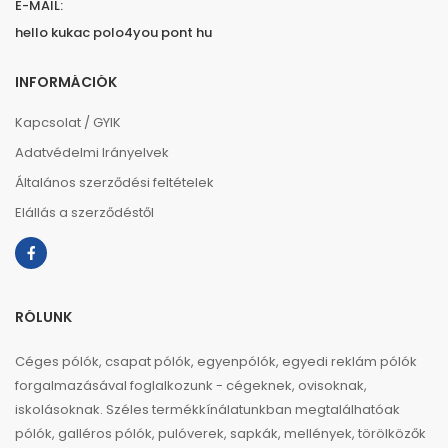
E-MAIL:
hello kukac polo4you pont hu
INFORMÁCIÓK
Kapcsolat / GYIK
Adatvédelmi Irányelvek
Általános szerződési feltételek
Elállás a szerződéstől
RÓLUNK
Céges pólók, csapat pólók, egyenpólók, egyedi reklám pólók
forgalmazásával foglalkozunk - cégeknek, ovisoknak,
iskolásoknak. Széles termékkínálatunkban megtalálhatóak
pólók, galléros pólók, pulóverek, sapkák, mellények, törölközők