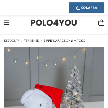
Kapcsolat
Bejelentkezés
Regisztráció
ÜDVÖZÖLJÜK WEBÁRUHÁZUNKBAN!
KOSÁRBA
KEZDŐLAP
TERMÉKEK
ZIPPIE KARÁCSONYI MACKÓ