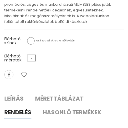
promóciós, céges és munkaruházati MUMBLES plüss játék
termékeink rendelhetőek cégeknek, egyesületeknek,
iskoláknak és magánszemélyeknek is. A weboldalunkon
feltüntetett raktárkészletek belföldi készletek.
Elérhető
kattints a színekre a termékfotókért
színek:
Elérhető
U
méretek:
LEÍRÁS
MÉRETTÁBLÁZAT
RENDELÉS
HASONLÓ TERMÉKEK