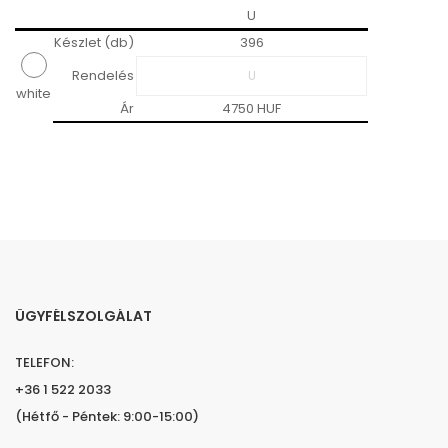
U
Készlet (db)
396
Rendelés
white
Ár
4750 HUF
ÜGYFÉLSZOLGÁLAT
TELEFON:
+36 1 522 2033
(Hétfő - Péntek: 9:00-15:00)