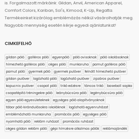
is. Forgalmazott márkáink: Gildan, Anvil, American Apparel,
Comfort Colors, Kariban, Sol's, Kimood, K-Up, Regatta.
Termékeinket kizárólag emblémázás nélkül vásárolhatják meg.
Nagyobb mennyiség esetén kérje egyedi ajánlatunkat!
CIMKEFELHŐ
gildan póló
galléros póló
egyenpóló
póló ovisoknak
póló iskolásoknak
hímezhető galléros póló
céges póló
munkaruha
pamut galléros póló
pamut póló
gyermek póló
gyermek pulóver
felnőtt hímezhető pulóver
gildan pulóver
logózható póló
logózható pulóver
zipzáros pulóver
kapucnis pulóver
csapat póló
trikó edzésre
táncos trikó
baseball sapka
csapatépítő tréningekre póló
leánybúcsúra póló
legénybúcsúra póló
egyen póló egyesületeknek
egységes póló alapítványoknak
tábor póló kirándulásokra iskoláknak
logózható egyenruházat
emblémázható munkaruha
promóciós póló
egységes póló
nyomható póló
reklám ruházat
promóciós ruházat
céges gildan reklám póló
gépi hímzésre alkalmas pólók
reklámajándék