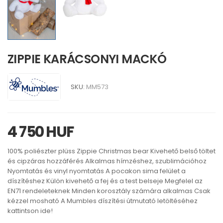
ZIPPIE KARÁCSONYI MACKÓ
SKU:
MM573
4 750 HUF
100% poliészter plüss Zippie Christmas bear Kivehető belső töltet
és cipzáras hozzáférés Alkalmas hímzéshez, szublimációhoz
Nyomtatás és vinyl nyomtatás A pocakon sima felület a
díszítéshez Külön kivehető a fej és a test belseje Megfelel az
EN71 rendeleteknek Minden korosztály számára alkalmas Csak
kézzel mosható A Mumbles díszítési útmutató letöltéséhez
kattintson ide!