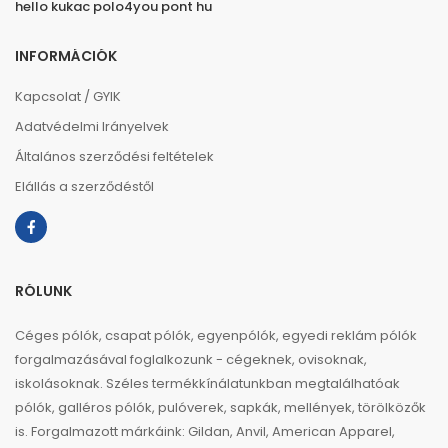
hello kukac polo4you pont hu
INFORMÁCIÓK
Kapcsolat / GYIK
Adatvédelmi Irányelvek
Általános szerződési feltételek
Elállás a szerződéstől
RÓLUNK
Céges pólók, csapat pólók, egyenpólók, egyedi reklám pólók
forgalmazásával foglalkozunk - cégeknek, ovisoknak,
iskolásoknak. Széles termékkínálatunkban megtalálhatóak
pólók, galléros pólók, pulóverek, sapkák, mellények, törölközők
is. Forgalmazott márkáink: Gildan, Anvil, American Apparel,