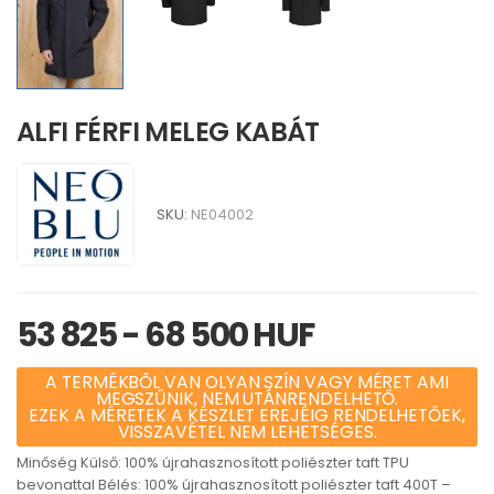
ALFI FÉRFI MELEG KABÁT
SKU:
NE04002
53 825 - 68 500 HUF
A TERMÉKBŐL VAN OLYAN SZÍN VAGY MÉRET AMI
MEGSZŰNIK, NEM UTÁNRENDELHETŐ.
EZEK A MÉRETEK A KÉSZLET EREJÉIG RENDELHETŐEK,
VISSZAVÉTEL NEM LEHETSÉGES.
Minőség Külső: 100% újrahasznosított poliészter taft TPU
bevonattal Bélés: 100% újrahasznosított poliészter taft 400T –