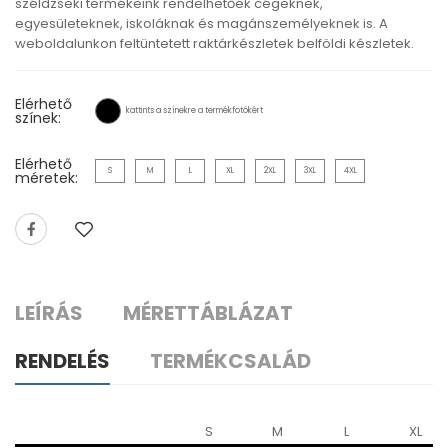
széldzseki termékeink rendelhetőek cégeknek,
egyesületeknek, iskoláknak és magánszemélyeknek is. A
weboldalunkon feltüntetett raktárkészletek belföldi készletek.
Elérhető
kattints a színekre a termékfotókért
színek:
Elérhető
S
M
L
XL
2XL
3XL
4XL
méretek:
LEÍRÁS
MÉRETTÁBLÁZAT
RENDELÉS
TERMÉKCSALÁD
S
M
L
XL