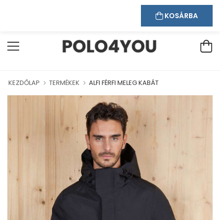
Kapcsolat
Bejelentkezés
Regisztráció
VÖZÖLJÜK WEBÁRUHÁZUNKBAN!
KOSÁRBA
KEZDŐLAP
TERMÉKEK
ALFI FÉRFI MELEG KABÁT