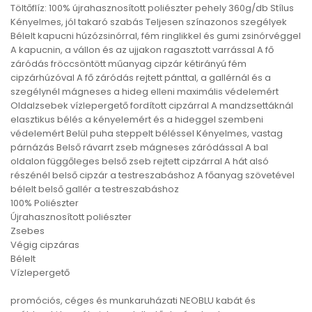
Töltőflíz: 100% újrahasznosított poliészter pehely 360g/db Stílus
Kényelmes, jól takaró szabás Teljesen színazonos szegélyek
Bélelt kapucni húzózsinórral, fém ringlikkel és gumi zsinórvéggel
A kapucnin, a vállon és az ujjakon ragasztott varrással A fő
záródás fröccsöntött műanyag cipzár kétirányú fém
cipzárhúzóval A fő záródás rejtett pánttal, a gallérnál és a
szegélynél mágneses a hideg elleni maximális védelemért
Oldalzsebek vízlepergető fordított cipzárral A mandzsettáknál
elasztikus bélés a kényelemért és a hideggel szembeni
védelemért Belül puha steppelt béléssel Kényelmes, vastag
párnázás Belső rávarrt zseb mágneses záródással A bal
oldalon függőleges belső zseb rejtett cipzárral A hát alsó
részénél belső cipzár a testreszabáshoz A főanyag szövetével
bélelt belső gallér a testreszabáshoz
100% Poliészter
Újrahasznosított poliészter
Zsebes
Végig cipzáras
Bélelt
Vízlepergető
promóciós, céges és munkaruházati NEOBLU kabát és