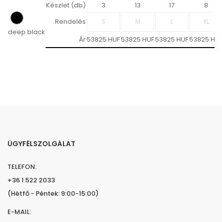
Készlet (db)
3
13
17
8
Rendelés
deep black
Ár
53825 HUF
53825 HUF
53825 HUF
53825 HU
ÜGYFÉLSZOLGÁLAT
TELEFON:
+36 1 522 2033
(Hétfő - Péntek: 9:00-15:00)
E-MAIL: