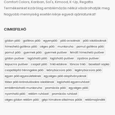
Comfort Colors, Kariban, Sol's, Kimood, K-Up, Regatta.
Termékeinket kizárólag emblémázás nélkül vásárolhatják meg.
Nagyobb mennyiség esetén kérje egyedi ajánlatunkat!
CIMKEFELHŐ
gildan póló
galléros póló
egyenpóló
póló ovisoknak
póló iskolásoknak
hímezhető galléros póló
céges póló
munkaruha
pamut galléros póló
pamut póló
gyermek póló
gyermek pulóver
felnőtt hímezhető pulóver
gildan pulóver
logózható póló
logózható pulóver
zipzáros pulóver
kapucnis pulóver
csapat póló
trikó edzésre
táncos trikó
baseball sapka
csapatépítő tréningekre póló
leánybúcsúra póló
legénybúcsúra póló
egyen póló egyesületeknek
egységes póló alapítványoknak
tábor póló kirándulásokra iskoláknak
logózható egyenruházat
emblémázható munkaruha
promóciós póló
egységes póló
nyomható póló
reklám ruházat
promóciós ruházat
céges gildan reklám póló
gépi hímzésre alkalmas pólók
reklámajándék