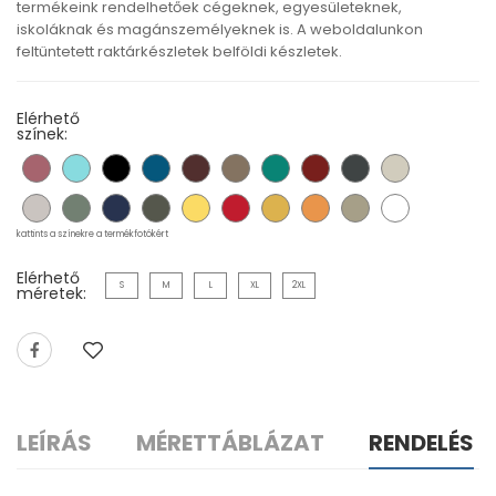
termékeink rendelhetőek cégeknek, egyesületeknek,
iskoláknak és magánszemélyeknek is. A weboldalunkon
feltüntetett raktárkészletek belföldi készletek.
Elérhető
színek:
kattints a színekre a termékfotókért
Elérhető
S
M
L
XL
2XL
méretek:
LEÍRÁS
MÉRETTÁBLÁZAT
RENDELÉS