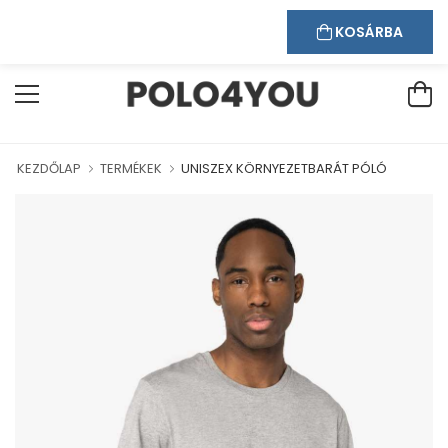
Kapcsolat
Bejelentkezés
Regisztráció
ÜDVÖZÖLJÜK WEBÁRUHÁZUNKBAN!
KOSÁRBA
KEZDŐLAP
TERMÉKEK
UNISZEX KÖRNYEZETBARÁT PÓLÓ