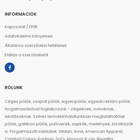
INFORMÁCIÓK
Kapcsolat / GYIK
Adatvédelmi Irányelvek
Általános szerződési feltételek
Elállás a szerződéstől
RÓLUNK
Céges pólók, csapat pólók, egyenpólók, egyedi reklám pólók
forgalmazásával foglalkozunk - cégeknek, ovisoknak,
iskolásoknak. Széles termékkínálatunkban megtalálhatóak
pólók, galléros pólók, pulóverek, sapkák, mellények, törölközők
is. Forgalmazott márkáink: Gildan, Anvil, American Apparel,
Comfort Colors, Kariban, Sol's, Kimood, K-Up, Regatta.