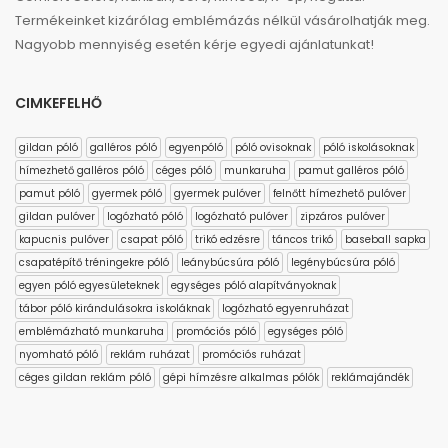
Termékeinket kizárólag emblémázás nélkül vásárolhatják meg.
Nagyobb mennyiség esetén kérje egyedi ajánlatunkat!
CIMKEFELHŐ
gildan póló
galléros póló
egyenpóló
póló ovisoknak
póló iskolásoknak
hímezhető galléros póló
céges póló
munkaruha
pamut galléros póló
pamut póló
gyermek póló
gyermek pulóver
felnőtt hímezhető pulóver
gildan pulóver
logózható póló
logózható pulóver
zipzáros pulóver
kapucnis pulóver
csapat póló
trikó edzésre
táncos trikó
baseball sapka
csapatépítő tréningekre póló
leánybúcsúra póló
legénybúcsúra póló
egyen póló egyesületeknek
egységes póló alapítványoknak
tábor póló kirándulásokra iskoláknak
logózható egyenruházat
emblémázható munkaruha
promóciós póló
egységes póló
nyomható póló
reklám ruházat
promóciós ruházat
céges gildan reklám póló
gépi hímzésre alkalmas pólók
reklámajándék