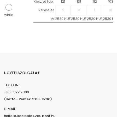
Készlet (db)
121
131
112
103
Rendelés
white
Ár
2530 HUF
2530 HUF
2530 HUF
2530 HU
ÜGYFÉLSZOLGÁLAT
TELEFON:
+36 1 522 2033
(Hétfő - Péntek: 9:00-15:00)
E-MAIL:
hello kukac polo4you pont hu