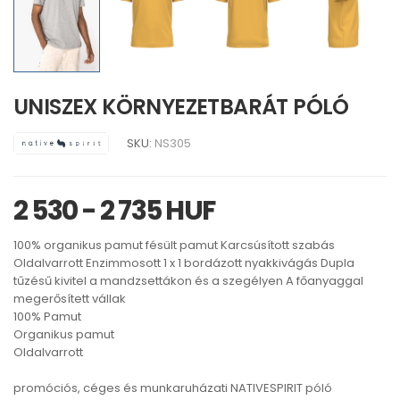
UNISZEX KÖRNYEZETBARÁT PÓLÓ
SKU:
NS305
2 530 - 2 735 HUF
100% organikus pamut fésült pamut Karcsúsított szabás
Oldalvarrott Enzimmosott 1 x 1 bordázott nyakkivágás Dupla
tűzésű kivitel a mandzsettákon és a szegélyen A főanyaggal
megerősített vállak
100% Pamut
Organikus pamut
Oldalvarrott
promóciós, céges és munkaruházati NATIVESPIRIT póló