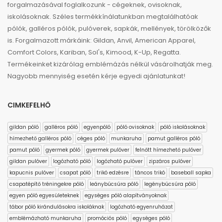
forgalmazásával foglalkozunk - cégeknek, ovisoknak,
iskolásoknak. Széles termékkínálatunkban megtalálhatóak
pólók, galléros pólók, pulóverek, sapkák, mellények, törölközők
is. Forgalmazott márkáink: Gildan, Anvil, American Apparel,
Comfort Colors, Kariban, Sol's, Kimood, K-Up, Regatta.
Termékeinket kizárólag emblémázás nélkül vásárolhatják meg.
Nagyobb mennyiség esetén kérje egyedi ajánlatunkat!
CIMKEFELHŐ
gildan póló
galléros póló
egyenpóló
póló ovisoknak
póló iskolásoknak
hímezhető galléros póló
céges póló
munkaruha
pamut galléros póló
pamut póló
gyermek póló
gyermek pulóver
felnőtt hímezhető pulóver
gildan pulóver
logózható póló
logózható pulóver
zipzáros pulóver
kapucnis pulóver
csapat póló
trikó edzésre
táncos trikó
baseball sapka
csapatépítő tréningekre póló
leánybúcsúra póló
legénybúcsúra póló
egyen póló egyesületeknek
egységes póló alapítványoknak
tábor póló kirándulásokra iskoláknak
logózható egyenruházat
emblémázható munkaruha
promóciós póló
egységes póló