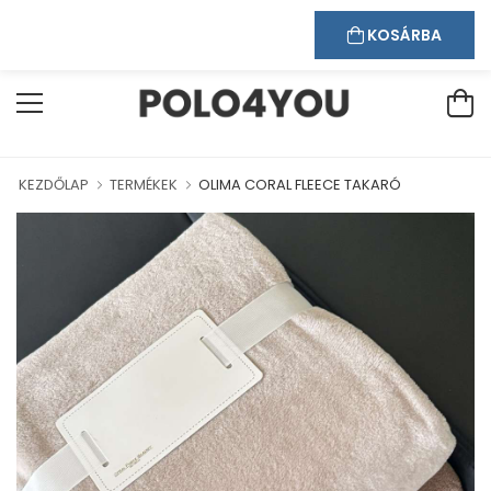
Kapcsolat
Bejelentkezés
Regisztráció
ÁRUHÁZUNKBAN!
KOSÁRBA
KEZDŐLAP
TERMÉKEK
OLIMA CORAL FLEECE TAKARÓ