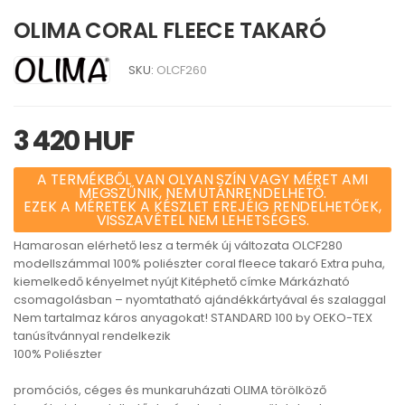
OLIMA CORAL FLEECE TAKARÓ
SKU:
OLCF260
3 420 HUF
A TERMÉKBŐL VAN OLYAN SZÍN VAGY MÉRET AMI
MEGSZŰNIK, NEM UTÁNRENDELHETŐ.
EZEK A MÉRETEK A KÉSZLET EREJÉIG RENDELHETŐEK,
VISSZAVÉTEL NEM LEHETSÉGES.
Hamarosan elérhető lesz a termék új változata OLCF280
modellszámmal 100% poliészter coral fleece takaró Extra puha,
kiemelkedő kényelmet nyújt Kitéphető címke Márkázható
csomagolásban – nyomtatható ajándékkártyával és szalaggal
Nem tartalmaz káros anyagokat! STANDARD 100 by OEKO-TEX
tanúsítvánnyal rendelkezik
100% Poliészter
promóciós, céges és munkaruházati OLIMA törölköző