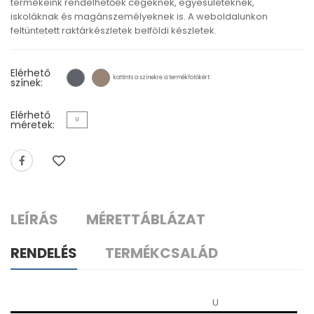
termékeink rendelhetőek cégeknek, egyesületeknek,
iskoláknak és magánszemélyeknek is. A weboldalunkon
feltüntetett raktárkészletek belföldi készletek.
Elérhető
kattints a színekre a termékfotókért
színek:
Elérhető
U
méretek:
LEÍRÁS
MÉRETTÁBLÁZAT
RENDELÉS
TERMÉKCSALÁD
U