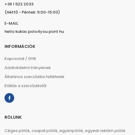
+36 1 522 2033
(Hétfő - Péntek: 9:00-15:00)
E-MAIL:
hello kukac polo4you pont hu
INFORMÁCIÓK
Kapcsolat / GYIK
Adatvédelmi Irányelvek
Általános szerződési feltételek
Elállás a szerződéstől
RÓLUNK
Céges pólók, csapat pólók, egyenpólók, egyedi reklám pólók