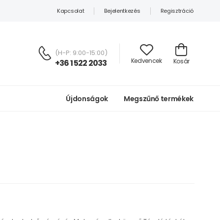
Kapcsolat
Bejelentkezés
Regisztráció
(H-P: 9:00-15:00)
Kedvencek
Kosár
+36 1 522 2033
Újdonságok
Megszűnő termékek