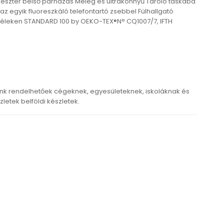
liészter belső párnázás Meleg és ultrakönnyű Tároló táskába
 az egyik fluoreszkáló telefontartó zsebbel Fülhallgató
széleken STANDARD 100 by OEKO-TEX®N° CQ1007/7, IFTH
k rendelhetőek cégeknek, egyesületeknek, iskoláknak és
etek belföldi készletek.