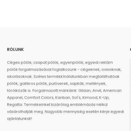
RÓLUNK
Céges pólók, csapat pólók, egyenpólók, egyedi reklám
pólók forgalmazásával foglalkozunk - cégeknek, ovisoknak,
iskolásoknak. Széles termékkínálatunkban megtalálhatóak
pólók, galléros pólók, pulóverek, sapkák, mellények,
törölközők is. Forgalmazott márkáink: Gildan, Anvil, American
Apparel, Comfort Colors, Kariban, Sol's, Kimood, K-Up,
Regatta. Termékeinket kizárólag emblémázás nélkül
vásárolhatják meg. Nagyobb mennyiség esetén kérje egyedi
ajánlatunkat!