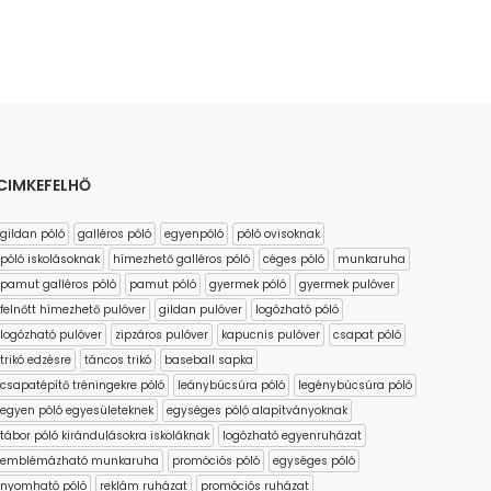
CIMKEFELHŐ
gildan póló
galléros póló
egyenpóló
póló ovisoknak
póló iskolásoknak
hímezhető galléros póló
céges póló
munkaruha
pamut galléros póló
pamut póló
gyermek póló
gyermek pulóver
felnőtt hímezhető pulóver
gildan pulóver
logózható póló
logózható pulóver
zipzáros pulóver
kapucnis pulóver
csapat póló
trikó edzésre
táncos trikó
baseball sapka
csapatépítő tréningekre póló
leánybúcsúra póló
legénybúcsúra póló
egyen póló egyesületeknek
egységes póló alapítványoknak
tábor póló kirándulásokra iskoláknak
logózható egyenruházat
emblémázható munkaruha
promóciós póló
egységes póló
nyomható póló
reklám ruházat
promóciós ruházat