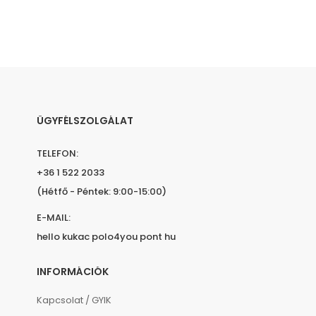
ÜGYFÉLSZOLGÁLAT
TELEFON:
+36 1 522 2033
(Hétfő - Péntek: 9:00-15:00)
E-MAIL:
hello kukac polo4you pont hu
INFORMÁCIÓK
Kapcsolat / GYIK