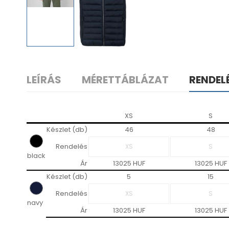
LEÍRÁS
MÉRETTÁBLÁZAT
RENDEL
XS
S
Készlet (db)
46
48
Rendelés
black
Ár
13025 HUF
13025 HUF
Készlet (db)
5
15
Rendelés
navy
Ár
13025 HUF
13025 HUF