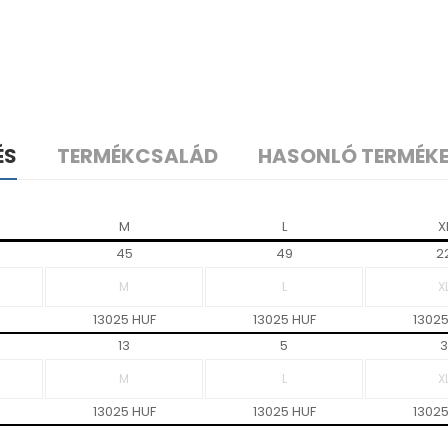
ÉS
TERMÉKCSALÁD
HASONLÓ TERMÉK
M
L
X
45
49
2
13025 HUF
13025 HUF
13025
13
5
3
13025 HUF
13025 HUF
13025