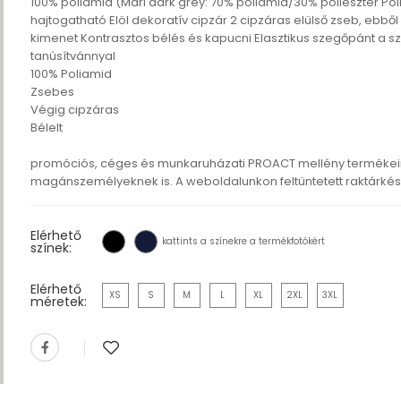
100% poliamid (Marl dark grey: 70% poliamid/30% poliészter Po
hajtogatható Elöl dekoratív cipzár 2 cipzáras elülső zseb, ebből
kimenet Kontrasztos bélés és kapucni Elasztikus szegőpánt a 
tanúsítvánnyal
100% Poliamid
Zsebes
Végig cipzáras
Bélelt
promóciós, céges és munkaruházati PROACT mellény termékein
magánszemélyeknek is. A weboldalunkon feltüntetett raktárkészl
Elérhető
kattints a színekre a termékfotókért
színek:
Elérhető
XS
S
M
L
XL
2XL
3XL
méretek: