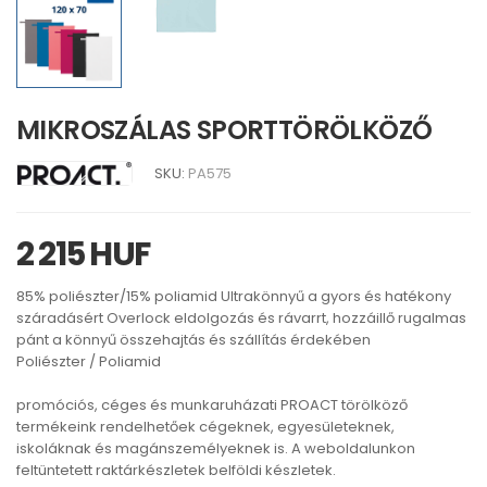
MIKROSZÁLAS SPORTTÖRÖLKÖZŐ
SKU:
PA575
2 215 HUF
85% poliészter/15% poliamid Ultrakönnyű a gyors és hatékony
száradásért Overlock eldolgozás és rávarrt, hozzáillő rugalmas
pánt a könnyű összehajtás és szállítás érdekében
Poliészter / Poliamid
promóciós, céges és munkaruházati PROACT törölköző
termékeink rendelhetőek cégeknek, egyesületeknek,
iskoláknak és magánszemélyeknek is. A weboldalunkon
feltüntetett raktárkészletek belföldi készletek.