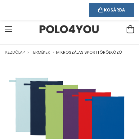
Kapcsolat
Bejelentkezés
Regisztráció
ÜDVÖZÖLJÜK WEBÁRUHÁZUNKBAN!
KOSÁRBA
KEZDŐLAP
TERMÉKEK
MIKROSZÁLAS SPORTTÖRÖLKÖZŐ