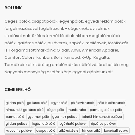
RÓLUNK
Céges pólók, csapat pólók, egyenpólók, egyedi reklám pólók
forgalmazásával foglalkozunk - cégeknek, ovisoknak,
iskolásoknak. Széles termékkínálatunkban megtalálhatóak
pólók, galléros pólók, pulóverek, sapkák, mellények, törölközők
is. Forgalmazott márkáink: Gildan, Anvil, American Apparel,
Comfort Colors, Kariban, Sol's, Kimood, K-Up, Regatta.
Termékeinket kizárólag emblémázás nélkül vásárolhatják meg.
Nagyobb mennyiség esetén kérje egyedi ajánlatunkat!
CIMKEFELHŐ
gildan póló
galléros póló
egyenpóló
póló ovisoknak
póló iskolásoknak
hímezhető galléros póló
céges póló
munkaruha
pamut galléros póló
pamut póló
gyermek póló
gyermek pulóver
felnőtt hímezhető pulóver
gildan pulóver
logózható póló
logózható pulóver
zipzáros pulóver
kapucnis pulóver
csapat póló
trikó edzésre
táncos trikó
baseball sapka