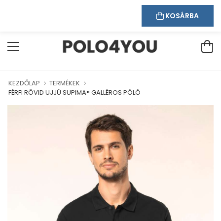
Kapcsolat
Bejelentkezés
Regisztráció
ÜDVÖZÖLJÜK WEBÁRUHÁZUNKBAN!
KOSÁRBA
KEZDŐLAP
TERMÉKEK
FÉRFI RÖVID UJJÚ SUPIMA® GALLÉROS PÓLÓ