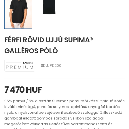
FÉRFI RÖVID UJJÚ SUPIMA®
GALLÉROS PÓLÓ
SKU:
PK200
7 470 HUF
95% pamut / 5% elasztán Supima® pamutból készült piqué kötés
Kiváló minőségű, puha és selymes tapintású anyag 1x1 bordás
nyak, a nyakvonal belsejében illeszkedő szalaggal 2 illeszkedő
gombbal ellátott gombos záródás Szilikon szalaggal
megerősített vállvarrás Kettős tűvel varrott mandzsetta és