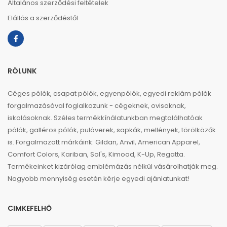
Általános szerződési feltételek
Elállás a szerződéstől
RÓLUNK
Céges pólók, csapat pólók, egyenpólók, egyedi reklám pólók
forgalmazásával foglalkozunk - cégeknek, ovisoknak,
iskolásoknak. Széles termékkínálatunkban megtalálhatóak
pólók, galléros pólók, pulóverek, sapkák, mellények, törölközők
is. Forgalmazott márkáink: Gildan, Anvil, American Apparel,
Comfort Colors, Kariban, Sol's, Kimood, K-Up, Regatta.
Termékeinket kizárólag emblémázás nélkül vásárolhatják meg.
Nagyobb mennyiség esetén kérje egyedi ajánlatunkat!
CIMKEFELHŐ