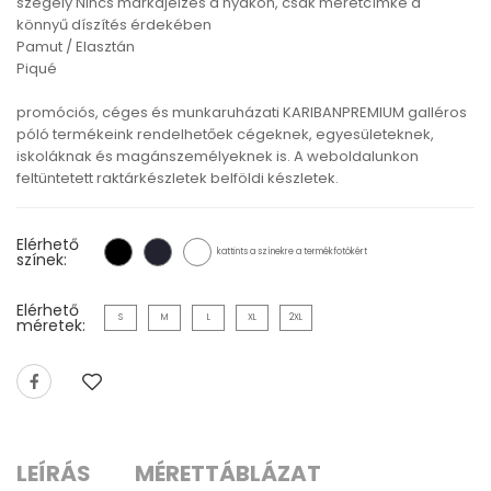
szegély Nincs márkajelzés a nyakon, csak méretcímke a
könnyű díszítés érdekében
Pamut / Elasztán
Piqué
promóciós, céges és munkaruházati KARIBANPREMIUM galléros
póló termékeink rendelhetőek cégeknek, egyesületeknek,
iskoláknak és magánszemélyeknek is. A weboldalunkon
feltüntetett raktárkészletek belföldi készletek.
Elérhető
kattints a színekre a termékfotókért
színek:
Elérhető
S
M
L
XL
2XL
méretek:
LEÍRÁS
MÉRETTÁBLÁZAT