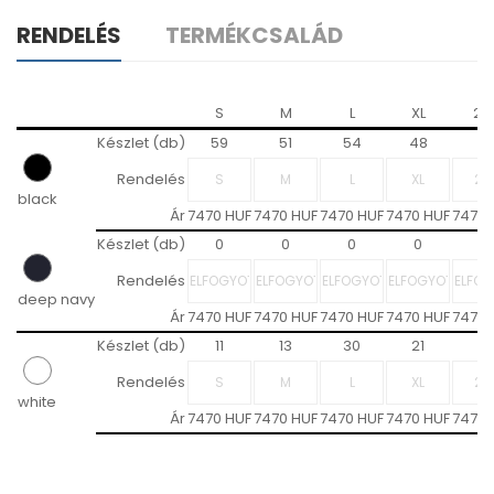
RENDELÉS
TERMÉKCSALÁD
S
M
L
XL
2X
Készlet (db)
59
51
54
48
14
Rendelés
black
Ár
7470 HUF
7470 HUF
7470 HUF
7470 HUF
7470 
Készlet (db)
0
0
0
0
0
Rendelés
deep navy
Ár
7470 HUF
7470 HUF
7470 HUF
7470 HUF
7470 
Készlet (db)
11
13
30
21
9
Rendelés
white
Ár
7470 HUF
7470 HUF
7470 HUF
7470 HUF
7470 