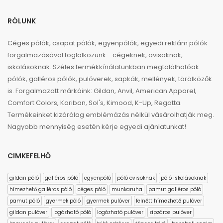
RÓLUNK
Céges pólók, csapat pólók, egyenpólók, egyedi reklám pólók
forgalmazásával foglalkozunk - cégeknek, ovisoknak,
iskolásoknak. Széles termékkínálatunkban megtalálhatóak
pólók, galléros pólók, pulóverek, sapkák, mellények, törölközők
is. Forgalmazott márkáink: Gildan, Anvil, American Apparel,
Comfort Colors, Kariban, Sol's, Kimood, K-Up, Regatta.
Termékeinket kizárólag emblémázás nélkül vásárolhatják meg.
Nagyobb mennyiség esetén kérje egyedi ajánlatunkat!
CIMKEFELHŐ
gildan póló
galléros póló
egyenpóló
póló ovisoknak
póló iskolásoknak
hímezhető galléros póló
céges póló
munkaruha
pamut galléros póló
pamut póló
gyermek póló
gyermek pulóver
felnőtt hímezhető pulóver
gildan pulóver
logózható póló
logózható pulóver
zipzáros pulóver