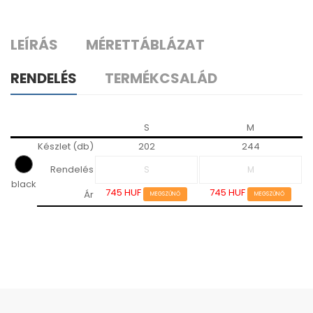
LEÍRÁS
MÉRETTÁBLÁZAT
RENDELÉS
TERMÉKCSALÁD
S
M
Készlet (db)
202
244
Rendelés
black
745 HUF
745 HUF
Ár
MEGSZŰNŐ
MEGSZŰNŐ