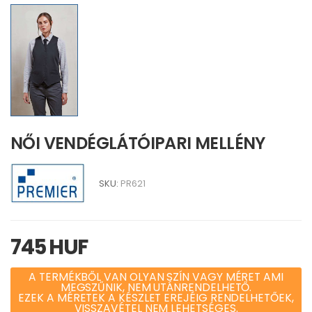
NŐI VENDÉGLÁTÓIPARI MELLÉNY
SKU:
PR621
745 HUF
A TERMÉKBŐL VAN OLYAN SZÍN VAGY MÉRET AMI
MEGSZŰNIK, NEM UTÁNRENDELHETŐ.
EZEK A MÉRETEK A KÉSZLET EREJÉIG RENDELHETŐEK,
VISSZAVÉTEL NEM LEHETSÉGES.