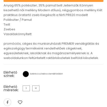
Anyag 65% poliészter, 35% pamut twill Jellemzők Könnyen
kezelhető női mellény Modern stílusú, négygombos mellény Két
praktikus óratartó zseb Kiegészíti a férfi PR620 modellt
Poliészter / Pamut
Twill
Zsebes
Vasaláskönnyített
promóciós, céges és munkaruházati PREMIER vendéglátás és
egészségügy termékeink rendelhetőek cégeknek,
egyesületeknek, iskoláknak és magánszemélyeknek is. A
weboldalunkon feltüntetett raktárkészletek belföldi készletek.
Elérhető
kattints a színekre a termékfotókért
színek:
Elérhető
S
M
méretek: