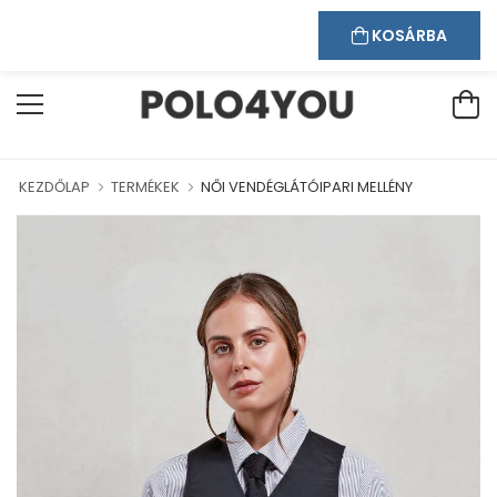
Kapcsolat
Bejelentkezés
Regisztráció
ÜDVÖZÖLJÜK WEBÁRUHÁZUNKBAN!
KOSÁRBA
KEZDŐLAP
TERMÉKEK
NŐI VENDÉGLÁTÓIPARI MELLÉNY