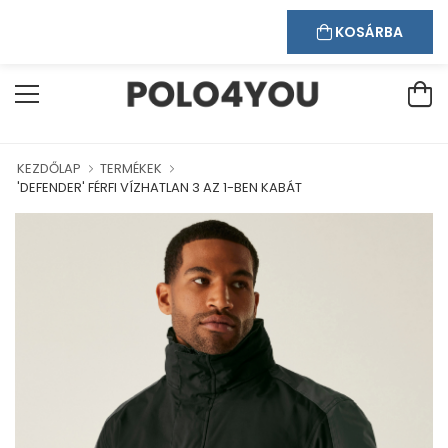
Kapcsolat
Bejelentkezés
Regisztráció
ÜDVÖZÖLJÜK WEBÁRUHÁZUNKBAN!
KOSÁRBA
KEZDŐLAP
TERMÉKEK
'DEFENDER' FÉRFI VÍZHATLAN 3 AZ 1-BEN KABÁT