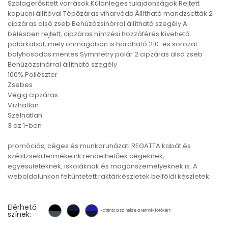
Szalagerősített varrások Különleges tulajdonságok Rejtett
kapucni állítóval Tépőzáras viharvédő Állítható mandzsetták 2
cipzáras alsó zseb Behúzózsinórral állítható szegély A
bélésben rejtett, cipzáras hímzési hozzáférés Kivehető
polárkabát, mely önmagában is hordható 210-es sorozat
bolyhosodás mentes Symmetry polár 2 cipzáras alsó zseb
Behúzózsinórral állítható szegély
100% Poliészter
Zsebes
Végig cipzáras
Vízhatlan
Szélhatlan
3 az 1-ben
promóciós, céges és munkaruházati REGATTA kabát és
széldzseki termékeink rendelhetőek cégeknek,
egyesületeknek, iskoláknak és magánszemélyeknek is. A
weboldalunkon feltüntetett raktárkészletek belföldi készletek.
Elérhető
kattints a színekre a termékfotókért
színek: