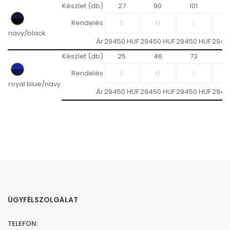
Készlet (db)
27
90
101
9
Rendelés
navy/black
Ár
29450 HUF
29450 HUF
29450 HUF
2945
Készlet (db)
25
46
73
5
Rendelés
royal blue/navy
Ár
29450 HUF
29450 HUF
29450 HUF
2945
ÜGYFÉLSZOLGÁLAT
TELEFON: