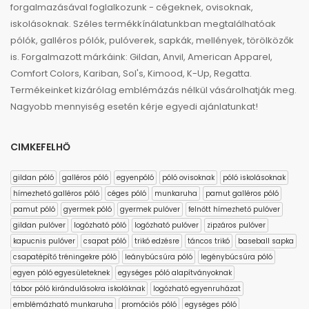
forgalmazásával foglalkozunk - cégeknek, ovisoknak,
iskolásoknak. Széles termékkínálatunkban megtalálhatóak
pólók, galléros pólók, pulóverek, sapkák, mellények, törölközők
is. Forgalmazott márkáink: Gildan, Anvil, American Apparel,
Comfort Colors, Kariban, Sol's, Kimood, K-Up, Regatta.
Termékeinket kizárólag emblémázás nélkül vásárolhatják meg.
Nagyobb mennyiség esetén kérje egyedi ajánlatunkat!
CIMKEFELHŐ
gildan póló
galléros póló
egyenpóló
póló ovisoknak
póló iskolásoknak
hímezhető galléros póló
céges póló
munkaruha
pamut galléros póló
pamut póló
gyermek póló
gyermek pulóver
felnőtt hímezhető pulóver
gildan pulóver
logózható póló
logózható pulóver
zipzáros pulóver
kapucnis pulóver
csapat póló
trikó edzésre
táncos trikó
baseball sapka
csapatépítő tréningekre póló
leánybúcsúra póló
legénybúcsúra póló
egyen póló egyesületeknek
egységes póló alapítványoknak
tábor póló kirándulásokra iskoláknak
logózható egyenruházat
emblémázható munkaruha
promóciós póló
egységes póló