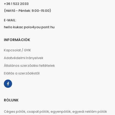
+36 1 522 2033
(Hétfő - Péntek: 9:00-15:00)
E-MAIL:
hello kukac polo4you pont hu
INFORMÁCIÓK
Kapcsolat / GYIK
Adatvédelmi Irányelvek
Általános szerződési feltételek
Elállás a szerződéstől
RÓLUNK
Céges pólók, csapat pólók, egyenpólók, egyedi reklám pólók