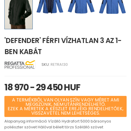
'DEFENDER' FÉRFI VÍZHATLAN 3 AZ 1-
BEN KABÁT
SKU:
RETRA130
18 970 - 29 450 HUF
A TERMÉKBŐL VAN OLYAN SZÍN VAGY MÉRET AMI
MEGSZŰNIK, NEM UTÁNRENDELHETŐ.
EZEK A MÉRETEK A KÉSZLET EREJÉIG RENDELHETŐEK,
VISSZAVÉTEL NEM LEHETSÉGES.
Alapanyag információ Vízálló Hydrafort 5000 bársonyos
poliészter szövet Hálóval bélelt törzs Szélálló szövet