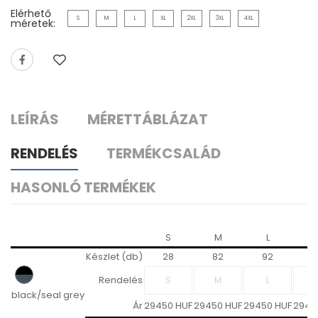
Elérhető
S
M
L
XL
2XL
3XL
4XL
méretek:
LEÍRÁS
MÉRETTÁBLÁZAT
RENDELÉS
TERMÉKCSALÁD
HASONLÓ TERMÉKEK
S
M
L
X
Készlet (db)
28
82
92
1
Rendelés
black/seal grey
Ár
29450 HUF
29450 HUF
29450 HUF
2945