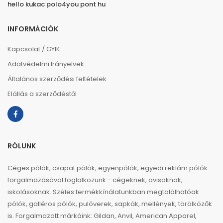
hello kukac polo4you pont hu
INFORMÁCIÓK
Kapcsolat / GYIK
Adatvédelmi Irányelvek
Általános szerződési feltételek
Elállás a szerződéstől
RÓLUNK
Céges pólók, csapat pólók, egyenpólók, egyedi reklám pólók
forgalmazásával foglalkozunk - cégeknek, ovisoknak,
iskolásoknak. Széles termékkínálatunkban megtalálhatóak
pólók, galléros pólók, pulóverek, sapkák, mellények, törölközők
is. Forgalmazott márkáink: Gildan, Anvil, American Apparel,