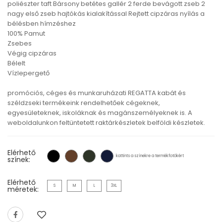
poliészter taft Bársony betétes gallér 2 ferde bevágott zseb 2
nagy első zseb hajtókás kialakítással Rejtett cipzáras nyílás a
bélésben hímzéshez
100% Pamut
Zsebes
Végig cipzáras
Bélelt
Vízlepergető
promóciós, céges és munkaruházati REGATTA kabát és
széldzseki termékeink rendelhetőek cégeknek,
egyesületeknek, iskoláknak és magánszemélyeknek is. A
weboldalunkon feltüntetett raktárkészletek belföldi készletek.
Elérhető
kattints a színekre a termékfotókért
színek:
Elérhető
S
M
L
3XL
méretek: