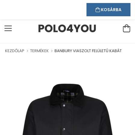
Kapcsolat
Bejelentkezés
Regisztráció
ÜDVÖZÖLJÜK WEBÁRUHÁZUNKBAN!
KOSÁRBA
KEZDŐLAP
TERMÉKEK
BANBURY VIASZOLT FELÜLETŰ KABÁT