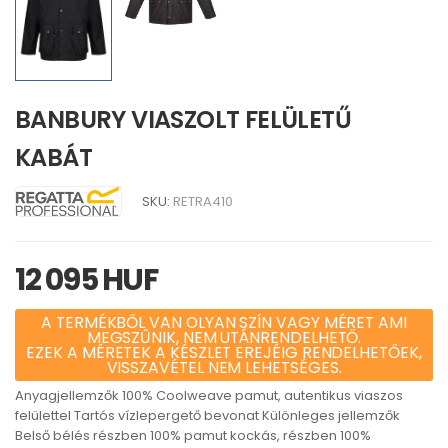
BANBURY VIASZOLT FELÜLETŰ
KABÁT
SKU:
RETRA410
12 095 HUF
A TERMÉKBŐL VAN OLYAN SZÍN VAGY MÉRET AMI
MEGSZŰNIK, NEM UTÁNRENDELHETŐ.
EZEK A MÉRETEK A KÉSZLET EREJÉIG RENDELHETŐEK,
VISSZAVÉTEL NEM LEHETSÉGES.
Anyagjellemzők 100% Coolweave pamut, autentikus viaszos
felülettel Tartós vízlepergető bevonat Különleges jellemzők
Belső bélés részben 100% pamut kockás, részben 100%