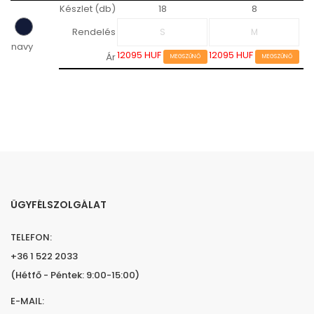
Készlet (db)
18
8
Rendelés
navy
12095 HUF
12095 HUF
Ár
MEGSZŰNŐ
MEGSZŰNŐ
ÜGYFÉLSZOLGÁLAT
TELEFON:
+36 1 522 2033
(Hétfő - Péntek: 9:00-15:00)
E-MAIL: