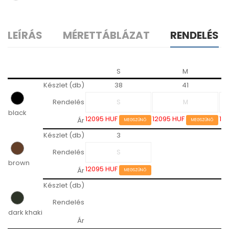
LEÍRÁS
MÉRETTÁBLÁZAT
RENDELÉS
S
M
Készlet (db)
38
41
Rendelés
black
12095 HUF
12095 HUF
12
Ár
MEGSZŰNŐ
MEGSZŰNŐ
Készlet (db)
3
Rendelés
brown
12095 HUF
Ár
MEGSZŰNŐ
Készlet (db)
Rendelés
dark khaki
Ár