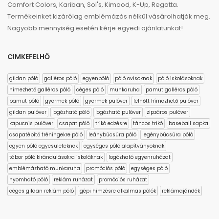
Comfort Colors, Kariban, Sol's, Kimood, K-Up, Regatta.
Termékeinket kizárólag emblémázás nélkül vásárolhatják meg.
Nagyobb mennyiség esetén kérje egyedi ajánlatunkat!
CIMKEFELHŐ
gildan póló
galléros póló
egyenpóló
póló ovisoknak
póló iskolásoknak
hímezhető galléros póló
céges póló
munkaruha
pamut galléros póló
pamut póló
gyermek póló
gyermek pulóver
felnőtt hímezhető pulóver
gildan pulóver
logózható póló
logózható pulóver
zipzáros pulóver
kapucnis pulóver
csapat póló
trikó edzésre
táncos trikó
baseball sapka
csapatépítő tréningekre póló
leánybúcsúra póló
legénybúcsúra póló
egyen póló egyesületeknek
egységes póló alapítványoknak
tábor póló kirándulásokra iskoláknak
logózható egyenruházat
emblémázható munkaruha
promóciós póló
egységes póló
nyomható póló
reklám ruházat
promóciós ruházat
céges gildan reklám póló
gépi hímzésre alkalmas pólók
reklámajándék