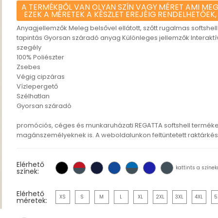
A TERMÉKBŐL VAN OLYAN SZÍN VAGY MÉRET AMI MEG
EZEK A MÉRETEK A KÉSZLET EREJÉIG RENDELHETŐEK,
Anyagjellemzők Meleg belsővel ellátott, szőtt rugalmas softshe
tapintás Gyorsan száradó anyag Különleges jellemzők Interaktív 
szegély
100% Poliészter
Zsebes
Végig cipzáras
Vízlepergető
Szélhatlan
Gyorsan száradó
promóciós, céges és munkaruházati REGATTA softshell terméke
magánszemélyeknek is. A weboldalunkon feltüntetett raktárkészl
Elérhető
kattints a színek
színek:
Elérhető
XS
S
M
L
XL
2XL
3XL
4XL
5
méretek: