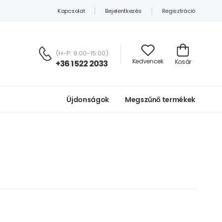
Kapcsolat
Bejelentkezés
Regisztráció
(H-P: 9:00-15:00)
Kedvencek
Kosár
+36 1 522 2033
Újdonságok
Megszűnő termékek