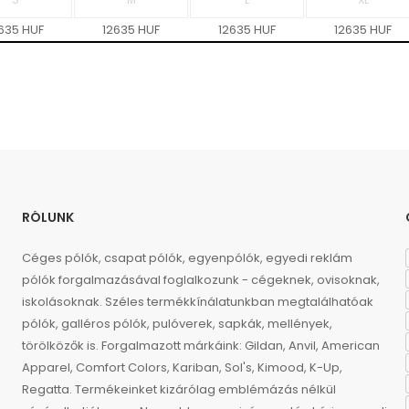
635 HUF
12635 HUF
12635 HUF
12635 HUF
RÓLUNK
Céges pólók, csapat pólók, egyenpólók, egyedi reklám
pólók forgalmazásával foglalkozunk - cégeknek, ovisoknak,
iskolásoknak. Széles termékkínálatunkban megtalálhatóak
pólók, galléros pólók, pulóverek, sapkák, mellények,
törölközők is. Forgalmazott márkáink: Gildan, Anvil, American
Apparel, Comfort Colors, Kariban, Sol's, Kimood, K-Up,
Regatta. Termékeinket kizárólag emblémázás nélkül