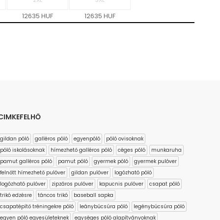
12635 HUF
12635 HUF
CIMKEFELHŐ
gildan póló
galléros póló
egyenpóló
póló ovisoknak
póló iskolásoknak
hímezhető galléros póló
céges póló
munkaruha
pamut galléros póló
pamut póló
gyermek póló
gyermek pulóver
felnőtt hímezhető pulóver
gildan pulóver
logózható póló
logózható pulóver
zipzáros pulóver
kapucnis pulóver
csapat póló
trikó edzésre
táncos trikó
baseball sapka
csapatépítő tréningekre póló
leánybúcsúra póló
legénybúcsúra póló
egyen póló egyesületeknek
egységes póló alapítványoknak