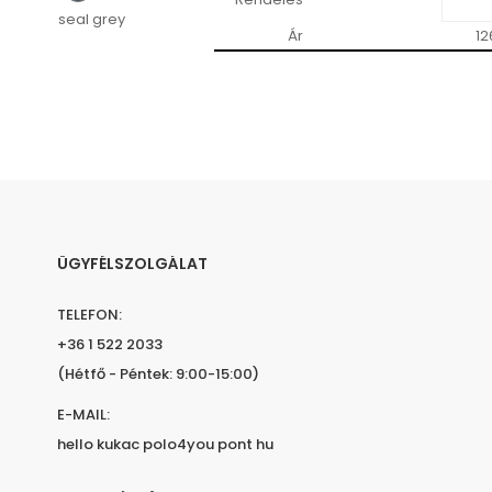
seal grey
Ár
12
ÜGYFÉLSZOLGÁLAT
TELEFON:
+36 1 522 2033
(Hétfő - Péntek: 9:00-15:00)
E-MAIL:
hello kukac polo4you pont hu