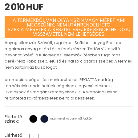
2 010 HUF
A TERMÉKBŐL VAN OLYAN SZÍN VAGY MÉRET AMI
MEGSZŰNIK, NEM UTÁNRENDELHETŐ.
EZEK A MÉRETEK A KÉSZLET EREJÉIG RENDELHETŐEK,
VISSZAVÉTEL NEM LEHETSÉGES.
Anyagjellemzők Szövött, rugalmas Softshell anyag Ripstop
rugalmas anyag a térd és a fenékrészen Tartós víztaszító
bevonat Szélálló Különleges jellemzők Részben rugalmas
derékrész Több zseb, elülső és hátsó cipzáras zsebek A termék
nem tartalmaz külső logót
promóciós, céges és munkaruházati REGATTA nadrág
termékeink rendelhetőek cégeknek, egyesületeknek,
iskoláknak és magánszemélyeknek is. A weboldalunkon
feltüntetett raktárkészletek belföldi készletek.
Elérhető
kattints a színekre a termékfotókért
színek:
Elérhető
28