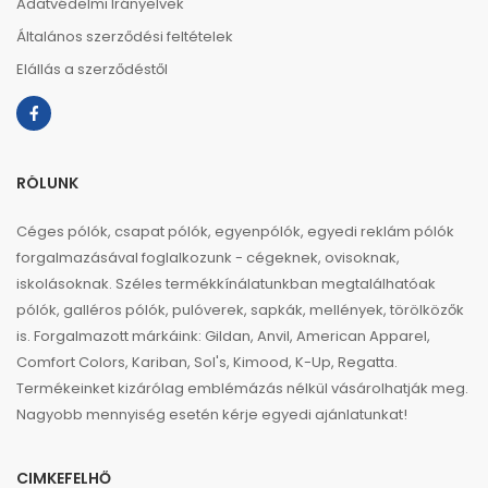
Adatvédelmi Irányelvek
Általános szerződési feltételek
Elállás a szerződéstől
RÓLUNK
Céges pólók, csapat pólók, egyenpólók, egyedi reklám pólók
forgalmazásával foglalkozunk - cégeknek, ovisoknak,
iskolásoknak. Széles termékkínálatunkban megtalálhatóak
pólók, galléros pólók, pulóverek, sapkák, mellények, törölközők
is. Forgalmazott márkáink: Gildan, Anvil, American Apparel,
Comfort Colors, Kariban, Sol's, Kimood, K-Up, Regatta.
Termékeinket kizárólag emblémázás nélkül vásárolhatják meg.
Nagyobb mennyiség esetén kérje egyedi ajánlatunkat!
CIMKEFELHŐ