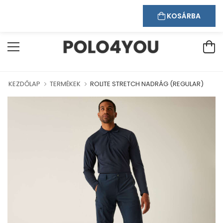
Kapcsolat
Bejelentkezés
Regisztráció
ÜDVÖZÖLJÜK WEBÁRUHÁZUNKBAN!
KOSÁRBA
KEZDŐLAP
TERMÉKEK
ROLITE STRETCH NADRÁG (REGULAR)