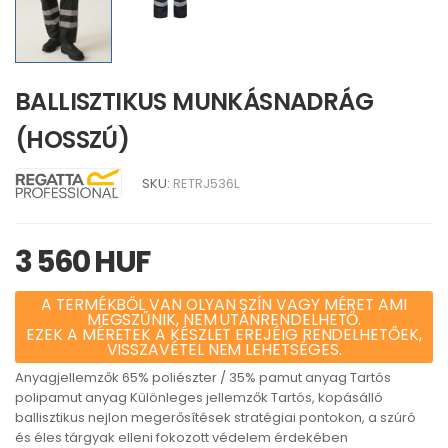
BALLISZTIKUS MUNKÁSNADRÁG
(HOSSZÚ)
SKU:
RETRJ536L
3 560 HUF
A TERMÉKBŐL VAN OLYAN SZÍN VAGY MÉRET AMI
MEGSZŰNIK, NEM UTÁNRENDELHETŐ.
EZEK A MÉRETEK A KÉSZLET EREJÉIG RENDELHETŐEK,
VISSZAVÉTEL NEM LEHETSÉGES.
Anyagjellemzők 65% poliészter / 35% pamut anyag Tartós
polipamut anyag Különleges jellemzők Tartós, kopásálló
ballisztikus nejlon megerősítések stratégiai pontokon, a szúró
és éles tárgyak elleni fokozott védelem érdekében