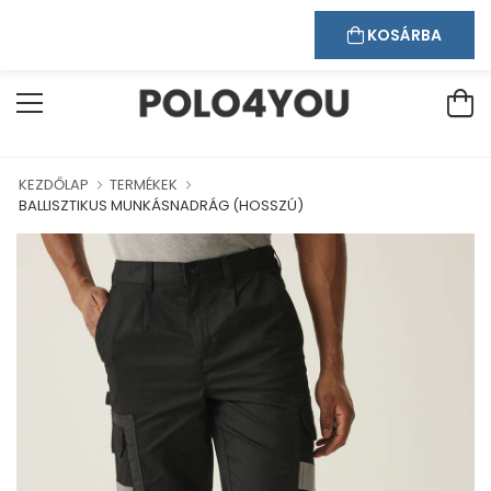
Kapcsolat
Bejelentkezés
Regisztráció
ÜDVÖZÖLJÜK WEBÁRUHÁZUNKBAN!
KOSÁRBA
KEZDŐLAP
TERMÉKEK
BALLISZTIKUS MUNKÁSNADRÁG (HOSSZÚ)