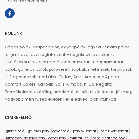
Elállás a szerződéstől
RÓLUNK
Céges pólók, csapat pólók, egyenpólók, egyedi reklám pólók
forgalmazásával foglalkozunk - cégeknek, ovisoknak,
iskolásoknak. Széles termékkínálatunkban megtalálhatóak
pólók, galléros pólók, pulóverek, sapkák, mellények, törölközők
is. Forgalmazott márkáink: Gildan, Anvil, American Apparel,
Comfort Colors, Kariban, Sol's, Kimood, K-Up, Regatta.
Termékeinket kizárólag emblémázás nélkül vásárolhatják meg.
Nagyobb mennyiség esetén kérje egyedi ajánlatunkat!
CIMKEFELHŐ
gildan póló
galléros póló
egyenpóló
póló ovisoknak
póló iskolásoknak
hímezhető galléros póló
céges póló
munkaruha
pamut galléros póló