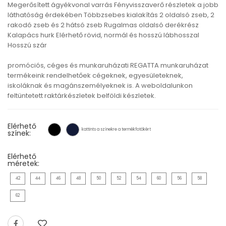
Megerősített ágyékvonal varrás Fényvisszaverő részletek a jobb
láthatóság érdekében Többzsebes kialakítás 2 oldalsó zseb, 2
rakodó zseb és 2 hátsó zseb Rugalmas oldalsó derékrész
Kalapács hurk Elérhető rövid, normál és hosszú lábhosszal
Hosszú szár
promóciós, céges és munkaruházati REGATTA munkaruházat
termékeink rendelhetőek cégeknek, egyesületeknek,
iskoláknak és magánszemélyeknek is. A weboldalunkon
feltüntetett raktárkészletek belföldi készletek.
Elérhető
kattints a színekre a termékfotókért
színek:
Elérhető
méretek:
42
44
46
48
50
52
54
60
56
58
62