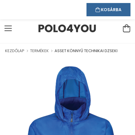
Kapcsolat
Bejelentkezés
Regisztráció
ÜDVÖZÖLJÜK WEBÁRUHÁZUNKBAN!
KOSÁRBA
KEZDŐLAP
TERMÉKEK
ASSET KÖNNYŰ TECHNIKAI DZSEKI