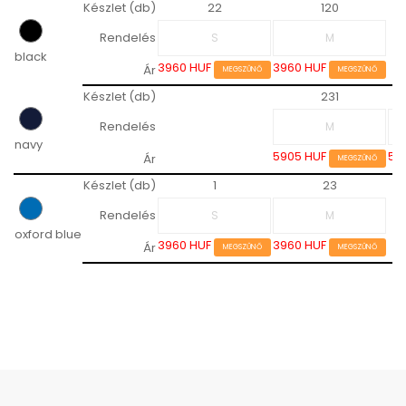
Készlet (db)
22
120
Rendelés
black
3960 HUF
3960 HUF
Ár
MEGSZŰNŐ
MEGSZŰNŐ
Készlet (db)
231
Rendelés
navy
5905 HUF
59
Ár
MEGSZŰNŐ
Készlet (db)
1
23
Rendelés
oxford blue
3960 HUF
3960 HUF
Ár
MEGSZŰNŐ
MEGSZŰNŐ