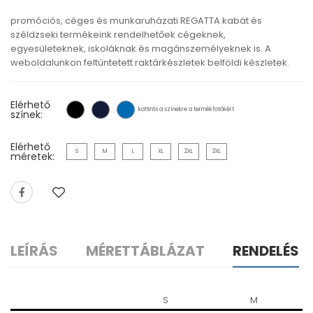
promóciós, céges és munkaruházati REGATTA kabát és
széldzseki termékeink rendelhetőek cégeknek,
egyesületeknek, iskoláknak és magánszemélyeknek is. A
weboldalunkon feltüntetett raktárkészletek belföldi készletek.
Elérhető
kattints a színekre a termékfotókért
színek:
Elérhető
S
M
L
XL
2XL
3XL
méretek:
LEÍRÁS
MÉRETTÁBLÁZAT
RENDELÉS
S
M