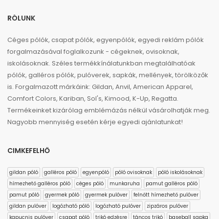
RÓLUNK
Céges pólók, csapat pólók, egyenpólók, egyedi reklám pólók
forgalmazásával foglalkozunk - cégeknek, ovisoknak,
iskolásoknak. Széles termékkínálatunkban megtalálhatóak
pólók, galléros pólók, pulóverek, sapkák, mellények, törölközők
is. Forgalmazott márkáink: Gildan, Anvil, American Apparel,
Comfort Colors, Kariban, Sol's, Kimood, K-Up, Regatta.
Termékeinket kizárólag emblémázás nélkül vásárolhatják meg.
Nagyobb mennyiség esetén kérje egyedi ajánlatunkat!
CIMKEFELHŐ
gildan póló
galléros póló
egyenpóló
póló ovisoknak
póló iskolásoknak
hímezhető galléros póló
céges póló
munkaruha
pamut galléros póló
pamut póló
gyermek póló
gyermek pulóver
felnőtt hímezhető pulóver
gildan pulóver
logózható póló
logózható pulóver
zipzáros pulóver
kapucnis pulóver
csapat póló
trikó edzésre
táncos trikó
baseball sapka