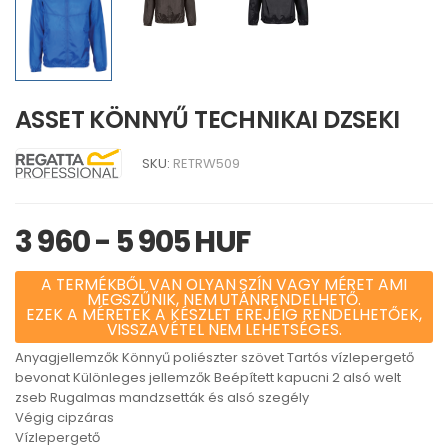
ASSET KÖNNYŰ TECHNIKAI DZSEKI
SKU:
RETRW509
3 960 - 5 905 HUF
A TERMÉKBŐL VAN OLYAN SZÍN VAGY MÉRET AMI
MEGSZŰNIK, NEM UTÁNRENDELHETŐ.
EZEK A MÉRETEK A KÉSZLET EREJÉIG RENDELHETŐEK,
VISSZAVÉTEL NEM LEHETSÉGES.
Anyagjellemzők Könnyű poliészter szövet Tartós vízlepergető
bevonat Különleges jellemzők Beépített kapucni 2 alsó welt
zseb Rugalmas mandzsetták és alsó szegély
Végig cipzáras
Vízlepergető