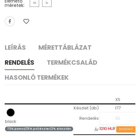
Elérhető
XS
XL
méretek:
LEÍRÁS
MÉRETTÁBLÁZAT
RENDELÉS
TERMÉKCSALÁD
HASONLÓ TERMÉKEK
XS
Készlet (db)
177
Rendelés
black
1210 HUF
Ár
4
73% pamut/25% poliészter/2% elasztán
MEGSZŰNŐ