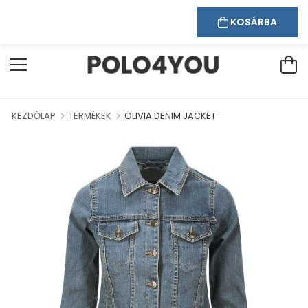
Kapcsolat
Bejelentkezés
Regisztráció
ÜDVÖZÖLJÜK WEBÁRUHÁZUNKBAN!
KOSÁRBA
KEZDŐLAP
TERMÉKEK
OLIVIA DENIM JACKET