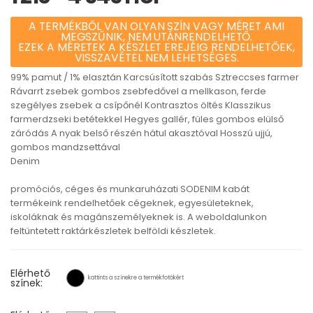
A TERMÉKBŐL VAN OLYAN SZÍN VAGY MÉRET AMI
MEGSZŰNIK, NEM UTÁNRENDELHETŐ.
EZEK A MÉRETEK A KÉSZLET EREJÉIG RENDELHETŐEK,
VISSZAVÉTEL NEM LEHETSÉGES.
99% pamut / 1% elasztán Karcsúsított szabás Sztreccses farmer
Rávarrt zsebek gombos zsebfedővel a mellkason, ferde
szegélyes zsebek a csípőnél Kontrasztos öltés Klasszikus
farmerdzseki betétekkel Hegyes gallér, füles gombos elülső
záródás A nyak belső részén hátul akasztóval Hosszú ujjú,
gombos mandzsettával
Denim
promóciós, céges és munkaruházati SODENIM kabát
termékeink rendelhetőek cégeknek, egyesületeknek,
iskoláknak és magánszemélyeknek is. A weboldalunkon
feltüntetett raktárkészletek belföldi készletek.
Elérhető
kattints a színekre a termékfotókért
színek: