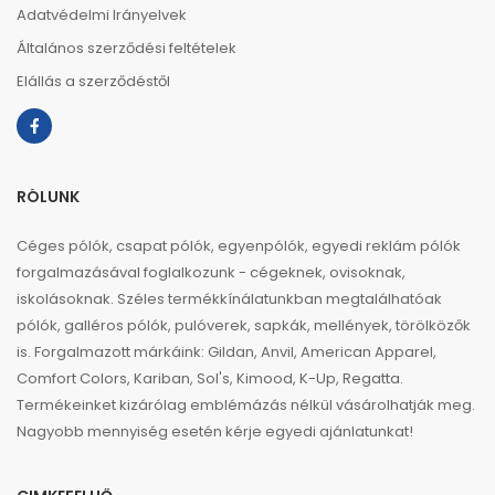
Adatvédelmi Irányelvek
Általános szerződési feltételek
Elállás a szerződéstől
RÓLUNK
Céges pólók, csapat pólók, egyenpólók, egyedi reklám pólók
forgalmazásával foglalkozunk - cégeknek, ovisoknak,
iskolásoknak. Széles termékkínálatunkban megtalálhatóak
pólók, galléros pólók, pulóverek, sapkák, mellények, törölközők
is. Forgalmazott márkáink: Gildan, Anvil, American Apparel,
Comfort Colors, Kariban, Sol's, Kimood, K-Up, Regatta.
Termékeinket kizárólag emblémázás nélkül vásárolhatják meg.
Nagyobb mennyiség esetén kérje egyedi ajánlatunkat!