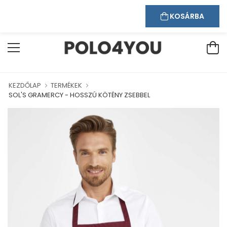
Kapcsolat
Bejelentkezés
Regisztráció
ÜDVÖZÖLJÜK WEBÁRUHÁZUNKBAN!
KOSÁRBA
KEZDŐLAP
TERMÉKEK
SOL'S GRAMERCY - HOSSZÚ KÖTÉNY ZSEBBEL