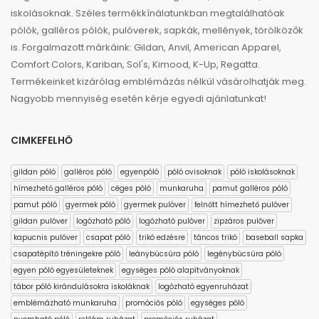
iskolásoknak. Széles termékkínálatunkban megtalálhatóak
pólók, galléros pólók, pulóverek, sapkák, mellények, törölközők
is. Forgalmazott márkáink: Gildan, Anvil, American Apparel,
Comfort Colors, Kariban, Sol's, Kimood, K-Up, Regatta.
Termékeinket kizárólag emblémázás nélkül vásárolhatják meg.
Nagyobb mennyiség esetén kérje egyedi ajánlatunkat!
CIMKEFELHŐ
gildan póló
galléros póló
egyenpóló
póló ovisoknak
póló iskolásoknak
hímezhető galléros póló
céges póló
munkaruha
pamut galléros póló
pamut póló
gyermek póló
gyermek pulóver
felnőtt hímezhető pulóver
gildan pulóver
logózható póló
logózható pulóver
zipzáros pulóver
kapucnis pulóver
csapat póló
trikó edzésre
táncos trikó
baseball sapka
csapatépítő tréningekre póló
leánybúcsúra póló
legénybúcsúra póló
egyen póló egyesületeknek
egységes póló alapítványoknak
tábor póló kirándulásokra iskoláknak
logózható egyenruházat
emblémázható munkaruha
promóciós póló
egységes póló