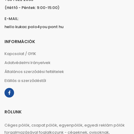
(Hétfő - Péntek: 9:00-15:00)
E-MAIL:
hello kukac polo4you pont hu
INFORMÁCIÓK
Kapcsolat / GYIK
Adatvédelmi Irányelvek
Általános szerződési feltételek
Elállás a szerződéstől
RÓLUNK
Céges pólók, csapat pólók, egyenpólók, egyedi reklám pólók
forgalmazásával foglalkozunk - cégeknek, ovisoknak,