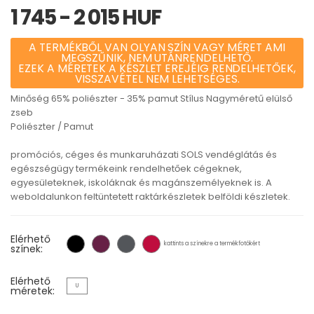
1 745 - 2 015 HUF
A TERMÉKBŐL VAN OLYAN SZÍN VAGY MÉRET AMI
MEGSZŰNIK, NEM UTÁNRENDELHETŐ.
EZEK A MÉRETEK A KÉSZLET EREJÉIG RENDELHETŐEK,
VISSZAVÉTEL NEM LEHETSÉGES.
Minőség 65% poliészter - 35% pamut Stílus Nagyméretű elülső
zseb
Poliészter / Pamut
promóciós, céges és munkaruházati SOLS vendéglátás és
egészségügy termékeink rendelhetőek cégeknek,
egyesületeknek, iskoláknak és magánszemélyeknek is. A
weboldalunkon feltüntetett raktárkészletek belföldi készletek.
Elérhető
kattints a színekre a termékfotókért
színek:
Elérhető
U
méretek: