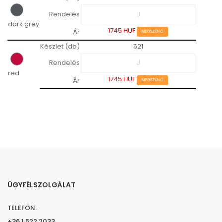
Rendelés
dark grey
1745 HUF
Ár
MEGSZŰNŐ
Készlet (db)
521
Rendelés
red
1745 HUF
Ár
MEGSZŰNŐ
ÜGYFÉLSZOLGÁLAT
TELEFON:
+36 1 522 2033