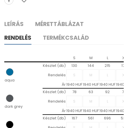
LEÍRÁS
MÉRETTÁBLÁZAT
RENDELÉS
TERMÉKCSALÁD
S
M
L
XL
Készlet (db)
130
144
215
179
Rendelés
aqua
Ár
1940 HUF
1940 HUF
1940 HUF
1940 H
Készlet (db)
78
63
92
75
Rendelés
dark grey
Ár
1940 HUF
1940 HUF
1940 HUF
1940 H
Készlet (db)
167
561
696
537
Rendelés