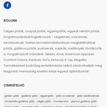
RÓLUNK
Céges pólók, csapat pólók, egyenpólók, egyedi reklám pólók
forgalmazásával foglalkozunk - cégeknek, ovisoknak,
iskolásoknak. Széles termékkínálatunkban megtalálhatóak
pólók, galléros pólók, pulóverek, sapkák, mellények, törölközők
is. Forgalmazott márkáink: Gildan, Anvil, American Apparel,
Comfort Colors, Kariban, Sol's, Kimood, K-Up, Regatta.
Termékeinket kizárólag emblémázás nélkül vásárolhatják meg.
Nagyobb mennyiség esetén kérje egyedi ajánlatunkat!
CIMKEFELHŐ
gildan póló
galléros póló
egyenpóló
póló ovisoknak
póló iskolásoknak
hímezhető galléros póló
céges póló
munkaruha
pamut galléros póló
pamut póló
gyermek póló
gyermek pulóver
felnőtt hímezhető pulóver