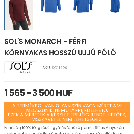
SOL'S MONARCH - FÉRFI
KÖRNYAKAS HOSSZÚ UJJÚ PÓLÓ
SKU:
SO11420
1 565 - 3 500 HUF
A TERMÉKBŐL VAN OLYAN SZÍN VAGY MÉRET AMI
MEGSZŰNIK, NEM UTÁNRENDELHETŐ.
EZEK A MÉRETEK A KÉSZLET EREJÉIG RENDELHETŐEK,
VISSZAVÉTEL NEM LEHETSÉGES.
Minőség 100% félig fésült gyűrűs fonású pamut Stílus A nyakán
szalaggal megerősítve Kerek elasztános passzé gallér Nem