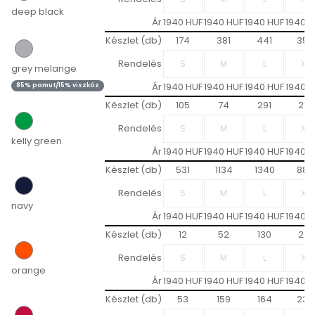
deep black
Ár
1940 HUF
1940 HUF
1940 HUF
1940 H
Készlet (db)
174
381
441
353
Rendelés
grey melange
Ár
1940 HUF
1940 HUF
1940 HUF
1940 H
85% pamut/15% viszkóz
Készlet (db)
105
74
291
218
Rendelés
kelly green
Ár
1940 HUF
1940 HUF
1940 HUF
1940 H
Készlet (db)
531
1134
1340
889
Rendelés
navy
Ár
1940 HUF
1940 HUF
1940 HUF
1940 H
Készlet (db)
12
52
130
221
Rendelés
orange
Ár
1940 HUF
1940 HUF
1940 HUF
1940 H
Készlet (db)
53
159
164
233