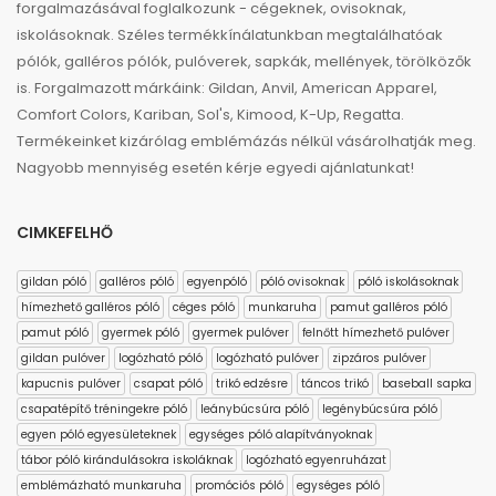
forgalmazásával foglalkozunk - cégeknek, ovisoknak,
iskolásoknak. Széles termékkínálatunkban megtalálhatóak
pólók, galléros pólók, pulóverek, sapkák, mellények, törölközők
is. Forgalmazott márkáink: Gildan, Anvil, American Apparel,
Comfort Colors, Kariban, Sol's, Kimood, K-Up, Regatta.
Termékeinket kizárólag emblémázás nélkül vásárolhatják meg.
Nagyobb mennyiség esetén kérje egyedi ajánlatunkat!
CIMKEFELHŐ
gildan póló
galléros póló
egyenpóló
póló ovisoknak
póló iskolásoknak
hímezhető galléros póló
céges póló
munkaruha
pamut galléros póló
pamut póló
gyermek póló
gyermek pulóver
felnőtt hímezhető pulóver
gildan pulóver
logózható póló
logózható pulóver
zipzáros pulóver
kapucnis pulóver
csapat póló
trikó edzésre
táncos trikó
baseball sapka
csapatépítő tréningekre póló
leánybúcsúra póló
legénybúcsúra póló
egyen póló egyesületeknek
egységes póló alapítványoknak
tábor póló kirándulásokra iskoláknak
logózható egyenruházat
emblémázható munkaruha
promóciós póló
egységes póló