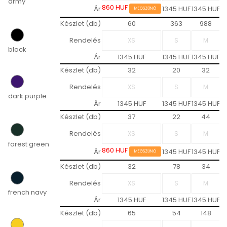
army
860 HUF
Ár
1345 HUF
1345 HUF
1
MEGSZŰNŐ
Készlet (db)
60
363
988
Rendelés
black
Ár
1345 HUF
1345 HUF
1345 HUF
1
Készlet (db)
32
20
32
Rendelés
dark purple
Ár
1345 HUF
1345 HUF
1345 HUF
1
Készlet (db)
37
22
44
Rendelés
forest green
860 HUF
Ár
1345 HUF
1345 HUF
1
MEGSZŰNŐ
Készlet (db)
32
78
34
Rendelés
french navy
Ár
1345 HUF
1345 HUF
1345 HUF
1
Készlet (db)
65
54
148