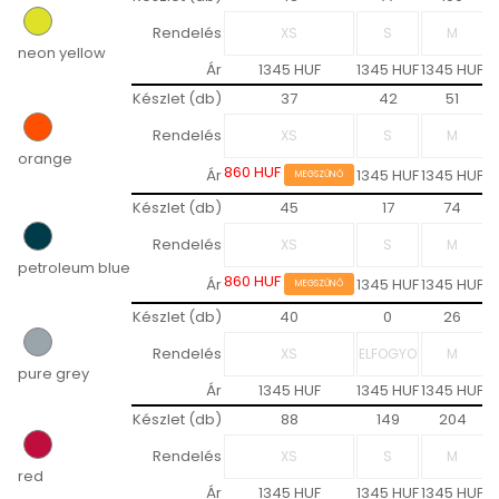
Rendelés
neon yellow
Ár
1345 HUF
1345 HUF
1345 HUF
1
Készlet (db)
37
42
51
Rendelés
orange
860 HUF
Ár
1345 HUF
1345 HUF
1
MEGSZŰNŐ
Készlet (db)
45
17
74
Rendelés
petroleum blue
860 HUF
Ár
1345 HUF
1345 HUF
1
MEGSZŰNŐ
Készlet (db)
40
0
26
Rendelés
pure grey
Ár
1345 HUF
1345 HUF
1345 HUF
1
Készlet (db)
88
149
204
Rendelés
red
Ár
1345 HUF
1345 HUF
1345 HUF
1