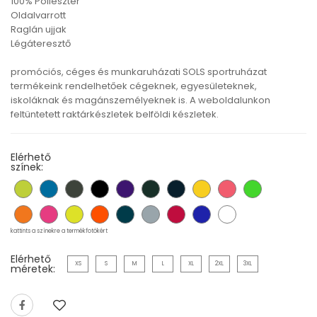
100% Poliészter
Oldalvarrott
Raglán ujjak
Légáteresztő
promóciós, céges és munkaruházati SOLS sportruházat
termékeink rendelhetőek cégeknek, egyesületeknek,
iskoláknak és magánszemélyeknek is. A weboldalunkon
feltüntetett raktárkészletek belföldi készletek.
Elérhető
színek:
kattints a színekre a termékfotókért
Elérhető
XS
S
M
L
XL
2XL
3XL
méretek: