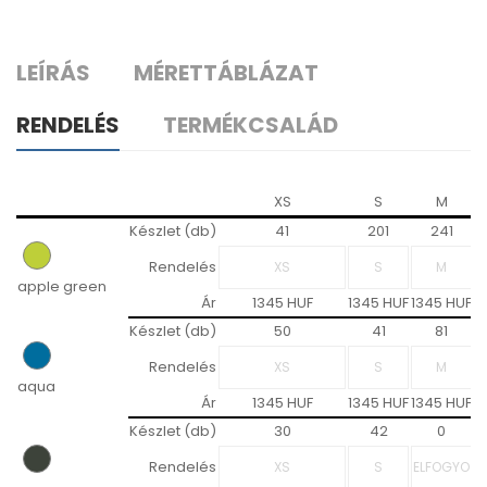
LEÍRÁS
MÉRETTÁBLÁZAT
RENDELÉS
TERMÉKCSALÁD
XS
S
M
Készlet (db)
41
201
241
Rendelés
apple green
Ár
1345 HUF
1345 HUF
1345 HUF
1
Készlet (db)
50
41
81
Rendelés
aqua
Ár
1345 HUF
1345 HUF
1345 HUF
1
Készlet (db)
30
42
0
Rendelés