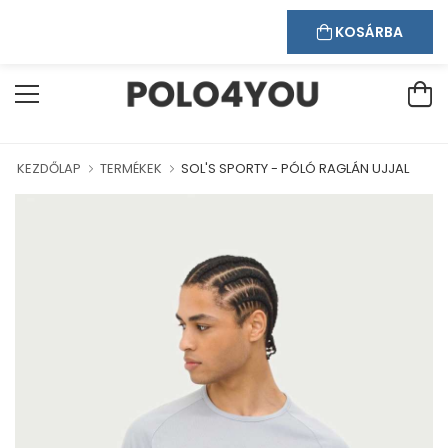
Kapcsolat
Bejelentkezés
Regisztráció
ÜDVÖZÖLJÜK WEBÁRUHÁZUNKBAN!
KOSÁRBA
KEZDŐLAP
TERMÉKEK
SOL'S SPORTY - PÓLÓ RAGLÁN UJJAL