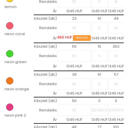
Rendelés
lemon
Ár
1345 HUF
1345 HUF
1345 HUF
1
Készlet (db)
23
61
49
Rendelés
neon coral
860 HUF
Ár
1345 HUF
1345 HUF
1
MEGSZŰNŐ
Készlet (db)
55
15
363
Rendelés
neon green
Ár
1345 HUF
1345 HUF
1345 HUF
1
Készlet (db)
39
61
57
Rendelés
neon orange
Ár
1345 HUF
1345 HUF
1345 HUF
1
Készlet (db)
50
0
0
Rendelés
neon pink 2
Ár
1345 HUF
1345 HUF
1345 HUF
1
Készlet (db)
48
77
100